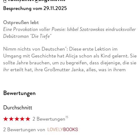
Besprechung vom 29.11.2025
Ostpreußen lebt
Eine Provokation voller Poesie: Ishbel Szatrawskas eindrucksvoller
Debütroman "Die Tiefe"
Nimm nichts von Deutschen": Diese erste Lektion im
Umgang mit Geschichte hat Alicja schon als Kind gelernt. Sie
sollte Jahre brauchen, um zu begreifen, dass diejenige, die sie
ihr erteilt hat, ihre Großmutter Janka, alles, was in ihrem
eigenen Leben wichtig war, den Deutschen verdankt, sich
von ihnen gewissermaßen geholt hat - von Anfang an fest
entschlossen, sich nicht einfach von den Wirren der
Bewertungen
Ereignisse mitreißen zu lassen, sondern ihr Schicksal selbst in
die Hand zu nehmen.
Durchschnitt
Die beiden Frauen sind Hauptprotagonistinnen von "Die
15
2 Bewertungen
Tiefe", dem Debütroman der polnischen Theaterautorin Ishbel
2 Bewertungen
von
LovelyBooks
Szatrawska, der auf zwei Zeitebenen spielt: während des
Krieges beziehungsweise in der unmittelbaren Nachkriegszeit