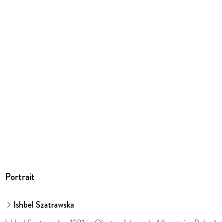
Sonstiges
Hardcover mit Lesebändchen
ISBN
9783863914141
Herstelleradresse
Verlag Voland & Quist GmbH, Gleditschstr. 66, 10781 Berlin,
info@voland-quist.de
Portrait
Ishbel Szatrawska