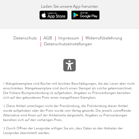
ihrer Familiengeschichte verdanke. Es ist vielmehr eine
Laden Sie unsere App herunter.
labyrinthische Identitätsprosa, die einerseits oft in
Phantasiewelten abdriftet, die zwischen Mythen, Träumen
und Erinnerungen angesiedelt sind und in denen eine
Vermischung von baltischen und biblischen Motiven (Aale
und Äpfel) oder eine Abwandlung historischer Gestalten
Datenschutz
AGB
Impressum
Widerrufsbelehrung
Datenschutzeinstellungen
(kopflose Kreuzritter) dem Leser Rätsel aufgeben. Und die
andererseits stark in konkreten Realien verortet ist und sich
mit Themen wie Kriegserfahrung und Neuanfang,
Hineinwirkung von Geschichte in die Gegenwart oder eben
Grenzland und Identität auseinandersetzt.
Mängelexemplare sind Bücher mit leichten Beschädigungen, die das Lesen aber nicht
Dementsprechend ist Szatrawskas von Andreas Volk sehr
1
einschränken. Mängelexemplare sind durch einen Stempel als solche gekennzeichnet.
präzise übersetzte Sprache, mal persönlich und kraftvoll, mal
Die frühere Buchpreisbindung ist aufgehoben. Angaben zu Preissenkungen beziehen
leise, poetisch, voller Symbole und Metaphern, die immer
sich auf den gebundenen Preis eines mangelfreien Exemplars.
wieder um die titelgebende Tiefe kreisen. Ob es sich dabei um
Diese Artikel unterliegen nicht der Preisbindung, die Preisbindung dieser Artikel
2
wurde aufgehoben oder der Preis wurde vom Verlag gesenkt. Die jeweils zutreffende
das Wasser in den masurischen Seen oder um den Strudel der
Alternative wird Ihnen auf der Artikelseite dargestellt. Angaben zu Preissenkungen
Geschichte handelt, ist fast nebensächlich - in beiden Fällen
beziehen sich auf den vorherigen Preis.
gilt es ja, sich nicht hineinziehen zu lassen, um jeden Preis an
Durch Öffnen der Leseprobe willigen Sie ein, dass Daten an den Anbieter der
3
der Oberfläche zu bleiben. MARTA KIJOWSKA
Leseprobe übermittelt werden.