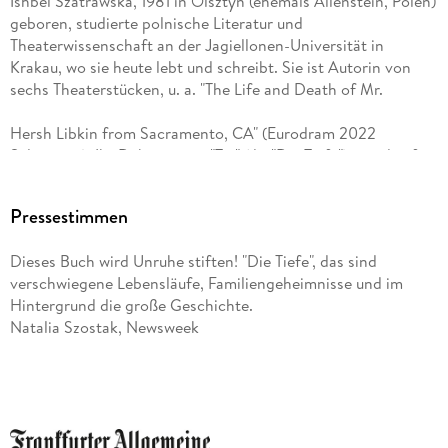
Ishbel Szatrawska, 1981 in Olsztyn (ehemals Allenstein, Polen)
geboren, studierte polnische Literatur und
Theaterwissenschaft an der Jagiellonen-Universität in
Krakau, wo sie heute lebt und schreibt. Sie ist Autorin von
sechs Theaterstücken, u. a. "The Life and Death of Mr.
Hersh Libkin from Sacramento, CA" (Eurodram 2022
Selections). Ihr Debütroman "To " (dt. "Die Tiefe") stand auf
Platz eins der Bestsellerliste für polnische Literatur und
wurde zu einem der "10 besten Bücher des Jahres" gewählt.
Pressestimmen
VQ steht für mutige, emanzipierte, frische Literatur, die in
Dieses Buch wird Unruhe stiften! "Die Tiefe", das sind
keine Schubladen passt, für Komik und Lyrik, für besondere
verschwiegene Lebensläufe, Familiengeheimnisse und im
illustrierte Kinder-, Jugend- und Erwachsenenbücher
Hintergrund die große Geschichte.
(Graphic Novels). Wir lieben gute Geschichten, aber auch
Natalia Szostak, Newsweek
Grenzgänge, Ungewöhnliches, Experimentelles. Stimmen, die
man unter hunderten wiedererkennt.