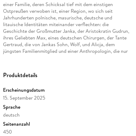
einer Familie, deren Schicksal tief mit dem einstigen
Ostpreußen verwoben ist, einer Region, wo sich seit
Jahrhunderten polnische, masurische, deutsche und
litauische Identitäten miteinander verflechten: die
Geschichte der Großmutter Janka, der Aristokratin Gudrun,
ihres Geliebten Max, eines deutschen Chirurgen, der Tante
Gertraud, die von Jankas Sohn, Wolf, und Alicja, dem
jüngsten Familienmitglied und einer Anthropologin, die nur
schwer damit zurechtkommt, das Elternhaus an der Guber zu
verkaufen - ein geheimnisumwobenes Gebäude voller
Erinnerungen. Wir folgen den Lebensschicksalen der
Produktdetails
Protagonistinnen und Protagonisten, beginnend mit der Zeit
des Krieges - dem Fall von Königsberg und Rastenburg sowie
Erscheinungsdatum
dem unaufhaltsamen Vorrücken der Roten Armee -, über die
15. September 2025
Ära des kommunistischen Polens, in der über die
Vergangenheit gar nicht oder nur im Flüsterton gesprochen
Sprache
wird, bis hin zur Gegenwart, in der sich ein neuer Konflikt
deutsch
entwickelt.
Seitenanzahl
450