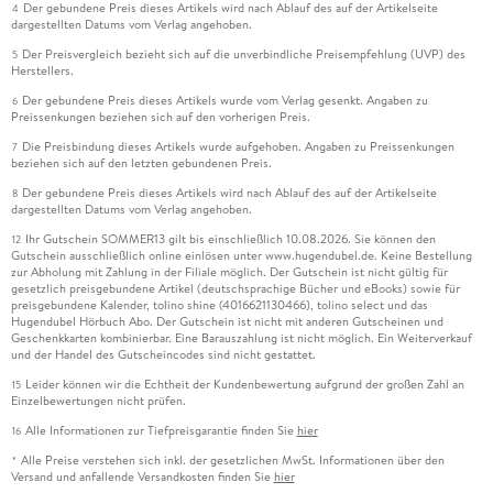
Der gebundene Preis dieses Artikels wird nach Ablauf des auf der Artikelseite
4
Ishbel Szatrawska:
dargestellten Datums vom Verlag angehoben.
Der Preisvergleich bezieht sich auf die unverbindliche Preisempfehlung (UVP) des
5
"Die Tiefe". Roman.
Herstellers.
Der gebundene Preis dieses Artikels wurde vom Verlag gesenkt. Angaben zu
6
Aus dem Polnischen von Andreas Volk. Verlag Voland &
Preissenkungen beziehen sich auf den vorherigen Preis.
Quist, Berlin 2025. 464 S., geb.,
Die Preisbindung dieses Artikels wurde aufgehoben. Angaben zu Preissenkungen
7
beziehen sich auf den letzten gebundenen Preis.
Alle Rechte vorbehalten. © Frankfurter Allgemeine Zeitung
Der gebundene Preis dieses Artikels wird nach Ablauf des auf der Artikelseite
8
GmbH, Frankfurt am Main.
dargestellten Datums vom Verlag angehoben.
Ihr Gutschein SOMMER13 gilt bis einschließlich 10.08.2026. Sie können den
12
Gutschein ausschließlich online einlösen unter www.hugendubel.de. Keine Bestellung
zur Abholung mit Zahlung in der Filiale möglich. Der Gutschein ist nicht gültig für
gesetzlich preisgebundene Artikel (deutschsprachige Bücher und eBooks) sowie für
preisgebundene Kalender, tolino shine (4016621130466), tolino select und das
Hugendubel Hörbuch Abo. Der Gutschein ist nicht mit anderen Gutscheinen und
Geschenkkarten kombinierbar. Eine Barauszahlung ist nicht möglich. Ein Weiterverkauf
und der Handel des Gutscheincodes sind nicht gestattet.
Leider können wir die Echtheit der Kundenbewertung aufgrund der großen Zahl an
15
Einzelbewertungen nicht prüfen.
Alle Informationen zur Tiefpreisgarantie finden Sie
hier
16
Alle Preise verstehen sich inkl. der gesetzlichen MwSt. Informationen über den
*
Versand und anfallende Versandkosten finden Sie
hier