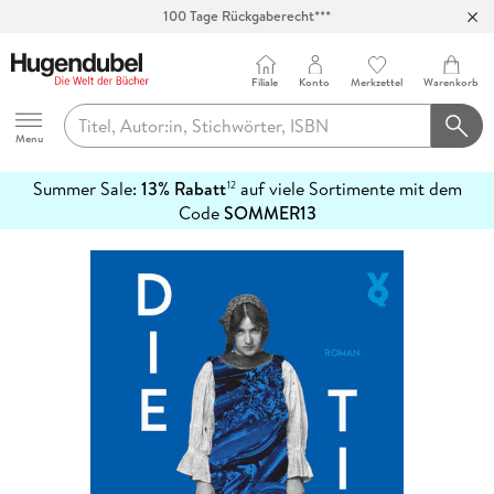
100 Tage Rückgaberecht***
Abholung in über 100 Filialen
Filiale
Konto
Merkzettel
Warenkorb
Hugendubel
Menu
Summer Sale:
13% Rabatt
auf viele Sortimente mit dem
12
mehr
Code
SOMMER13
erfahren