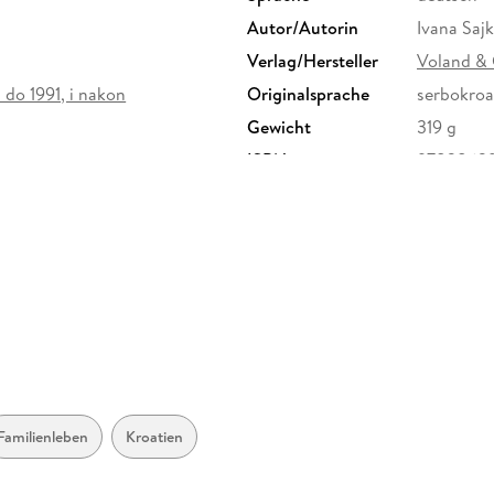
Autor/Autorin
Ivana Saj
Verlag/Hersteller
Voland & 
. do 1991, i nakon
Originalsprache
serbokroa
Gewicht
319 g
ISBN
9783863
. 66, 10781 Berlin, info@voland-
Familienleben
Kroatien