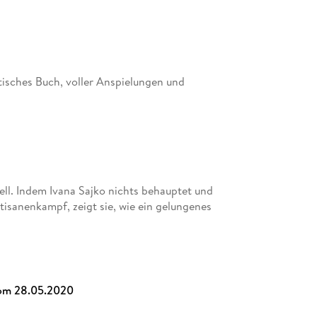
oetisches Buch, voller Anspielungen und
ell. Indem Ivana Sajko nichts behauptet und
tisanenkampf, zeigt sie, wie ein gelungenes
n kann."
ereifter Text, wie man ihn nur selten zu lesen
om 28.05.2020