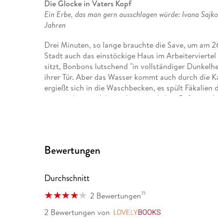
Die Glocke in Vaters Kopf
Ein Erbe, das man gern ausschlagen würde: Ivana Sajko
Jahren
Drei Minuten, so lange brauchte die Save, um am 2
Stadt auch das einstöckige Haus im Arbeiterviertel 
sitzt, Bonbons lutschend "in vollständiger Dunkelh
ihrer Tür. Aber das Wasser kommt auch durch die Ka
ergießt sich in die Waschbecken, es spült Fäkalien 
zuvor in langen Jahren als persönliches Refugium h
keiner Gegenwehr in der Lage. Sie wartet, bis ihr
gegenseitig weiter vor, dass es ihnen gutgehe, je
Ivana Sajkos "Familienroman" ist ein Porträt von dr
Bewertungen
Erzählung aus der kroatischen Geschichte, bevor, 
Jugoslawiens war. Es ist ein Roman in Schlaglicht
hineinmontierte "Dokumente, Kommentare, Erinneru
Durchschnitt
stehen", wie die Erzählerin in einer Vorrede schreib
Diskontinuität abzielt, teilt sich sofort mit. Das g
15
2 Bewertungen
aus der Nähe betrachtet werden, aber namenlos ble
2 Bewertungen
von
LovelyBooks
ein diffuses Bild ab.