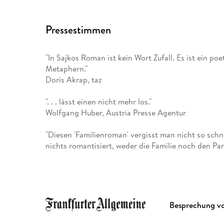
Pressestimmen
"In Sajkos Roman ist kein Wort Zufall. Es ist ein p
Metaphern."
Doris Akrap, taz
". . . lässt einen nicht mehr los."
Wolfgang Huber, Austria Presse Agentur
"Diesen 'Familienroman' vergisst man nicht so schn
nichts romantisiert, weder die Familie noch den Par
Schreiben über Geschichte und Erinnerung aussehe
Norma Schneider, neues deutschland
"Ivana Sajkos Familienroman ist ein wahnsinnig ausg
bekommt."
Besprechung v
Fabian May, WDR5