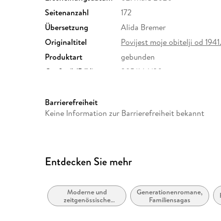
Seitenanzahl
172
Übersetzung
Alida Bremer
Originaltitel
Povijest moje obitelji od 1941
Produktart
gebunden
Größe (L/B/H)
205/144/20 mm
Herstelleradresse
Voland & Quist, Gleditschstr
quist.de
Barrierefreiheit
Keine Information zur Barrierefreiheit bekannt
Entdecken Sie mehr
Moderne und
Generationenromane,
zeitgenössische
Familiensagas
Belletristik: allgemein
und literarisch