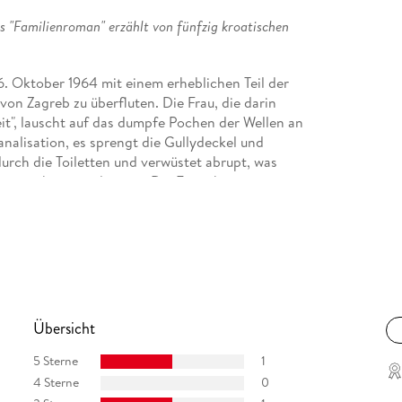
s "Familienroman" erzählt von fünfzig kroatischen
6. Oktober 1964 mit einem erheblichen Teil der
von Zagreb zu überfluten. Die Frau, die darin
eit", lauscht auf das dumpfe Pochen der Wellen an
nalisation, es sprengt die Gullydeckel und
durch die Toiletten und verwüstet abrupt, was
ergerichtet worden war. Die Frau aber ist zu
 Mann nach Hause kommt. Dann lügen sie sich
dem einzeln und wahrscheinlich auch zusammen.
ei bis vier Generationen ebenso wie eine
während und nachdem Kroatien ein Teil
ern, immer wieder unterbrochen durch
ngen und Sätze, die miteinander in Konflikt
Übersicht
t, und dass sie, was die Handlung angeht, auf
eht so weit, dass manche Figuren zwar intensiv und
5 Sterne
1
iben, und auch die Chronologie gibt bisweilen
4 Sterne
0