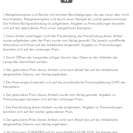
Mängelexemplare sind Bücher mit leichten Beschädigungen, die das Lesen aber nicht
1
einschränken. Mängelexemplare sind durch einen Stempel als solche gekennzeichnet.
Die frühere Buchpreisbindung ist aufgehoben. Angaben zu Preissenkungen beziehen
sich auf den gebundenen Preis eines mangelfreien Exemplars.
Diese Artikel unterliegen nicht der Preisbindung, die Preisbindung dieser Artikel
2
wurde aufgehoben oder der Preis wurde vom Verlag gesenkt. Die jeweils zutreffende
Alternative wird Ihnen auf der Artikelseite dargestellt. Angaben zu Preissenkungen
beziehen sich auf den vorherigen Preis.
Durch Öffnen der Leseprobe willigen Sie ein, dass Daten an den Anbieter der
3
Leseprobe übermittelt werden.
Der gebundene Preis dieses Artikels wird nach Ablauf des auf der Artikelseite
4
dargestellten Datums vom Verlag angehoben.
Der Preisvergleich bezieht sich auf die unverbindliche Preisempfehlung (UVP) des
5
Herstellers.
Der gebundene Preis dieses Artikels wurde vom Verlag gesenkt. Angaben zu
6
Preissenkungen beziehen sich auf den vorherigen Preis.
Die Preisbindung dieses Artikels wurde aufgehoben. Angaben zu Preissenkungen
7
beziehen sich auf den letzten gebundenen Preis.
Der gebundene Preis dieses Artikels wird nach Ablauf des auf der Artikelseite
8
dargestellten Datums vom Verlag angehoben.
Ihr Gutschein SOMMER13 gilt bis einschließlich 10.08.2026. Sie können den
12