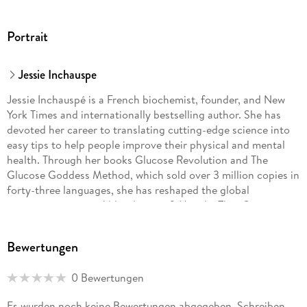
Portrait
Jessie Inchauspe
Jessie Inchauspé is a French biochemist, founder, and New
York Times and internationally bestselling author. She has
devoted her career to translating cutting-edge science into
easy tips to help people improve their physical and mental
health. Through her books Glucose Revolution and The
Glucose Goddess Method, which sold over 3 million copies in
forty-three languages, she has reshaped the global
conversation around blood sugar. 9 Months That Count
Forever, her latest, breaks down the complex topic of
pregnancy nutrition. Jessie is the founder of the wildly
Bewertungen
popular social community @GlucoseGoddess, where she
reaches over seven million people across platforms. She
0 Bewertungen
holds a BSc in mathematics from King’s College, London,
and an MSc in biochemistry from Georgetown University.
Es wurden noch keine Bewertungen abgegeben. Schreiben