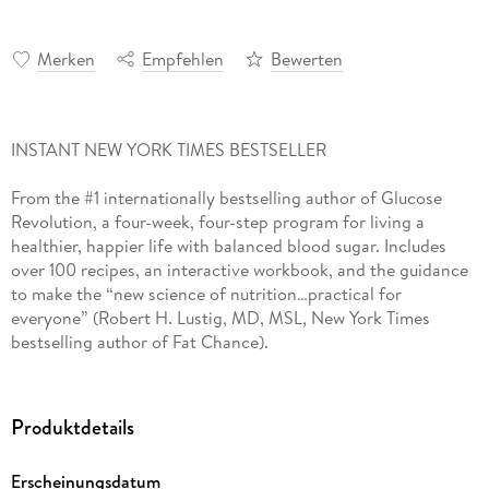
Merken
Empfehlen
Bewerten
INSTANT NEW YORK TIMES BESTSELLER
From the #1 internationally bestselling author of Glucose
Revolution, a four-week, four-step program for living a
healthier, happier life with balanced blood sugar. Includes
over 100 recipes, an interactive workbook, and the guidance
to make the “new science of nutrition…practical for
everyone” (Robert H. Lustig, MD, MSL, New York Times
bestselling author of Fat Chance).
Do you suffer from cravings, chronic fatigue, or sugar
addiction? Do you sometimes wake up in the morning feeling
Produktdetails
unable to face the day? Most of the population is stuck on a
glucose roller coaster.
Erscheinungsdatum