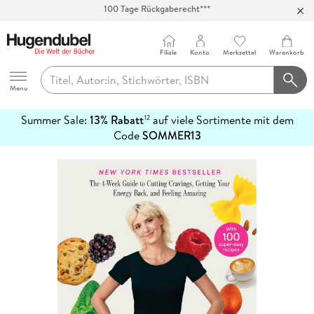
Abholung in über 100 Filialen
Filiale
Konto
Merkzettel
Warenkorb
Hugendubel
Menu
Summer Sale:
13% Rabatt
auf viele Sortimente mit dem
12
mehr
Code
SOMMER13
erfahren