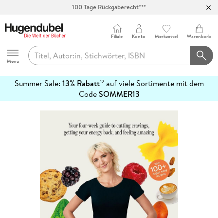
100 Tage Rückgaberecht***
Abholung in über 100 Filialen
Filiale
Konto
Merkzettel
Warenkorb
Hugendubel
Menu
Summer Sale:
13% Rabatt
auf viele Sortimente mit dem
12
mehr
Code
SOMMER13
erfahren