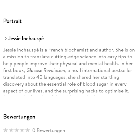
Portrait
Jessie Inchauspé
Jessie Inchauspé is a French biochemist and author. She is on
a mission to translate cutting-edge science into easy tips to
help people improve their physical and mental health. In her
first book,
Glucose Revolution
, a no. 1 international bestseller
translated into 40 languages, she shared her startling
discovery about the essential role of blood sugar in every
aspect of our lives, and the surprising hacks to optimise it.
Jessie is the founder of the wildly popular Instagram account
@GlucoseGoddess
, where she teaches some two million
people about transformative food habits. She holds a BSc in
Bewertungen
mathematics from King's College, London, and an MSc in
biochemistry from Georgetown University.
0 Bewertungen