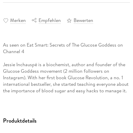
Merken
Empfehlen
Bewerten
As seen on Eat Smart: Secrets of The Glucose Goddess on
Channel 4
Jessie Inchauspé is a biochemist, author and founder of the
Glucose Goddess movement (2 million followers on
Instagram). With her first book Glucose Revolution, a no. 1
international bestseller, she started teaching everyone about
the importance of blood sugar and easy hacks to manage it.
In The Glucose Goddess Method, she offers a four-week step-
by-step plan to integrate simple, science-proven strategies
for steadying your blood sugar into your everyday life. It
Produktdetails
comes complete with 100+ delicious recipes, an interactive
workbook and lots of tips and advice from the Glucose