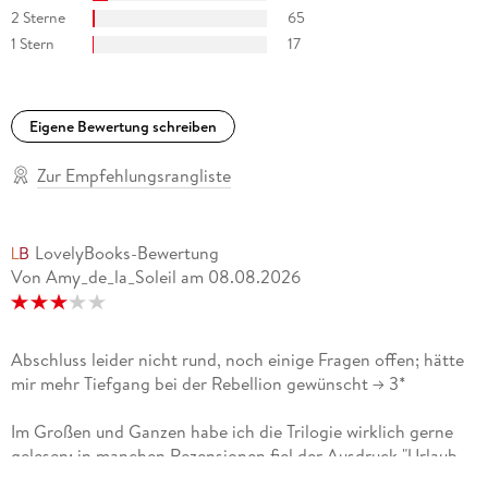
2 Sterne
65
1 Stern
17
Eigene Bewertung schreiben
Zur Empfehlungsrangliste
LovelyBooks-Bewertung
Von Amy_de_la_Soleil
am
08.08.2026
Abschluss leider nicht rund, noch einige Fragen offen; hätte
mir mehr Tiefgang bei der Rebellion gewünscht -> 3*
Im Großen und Ganzen habe ich die Trilogie wirklich gerne
gelesen; in manchen Rezensionen fiel der Ausdruck "Urlaub
fürs Gehirn" und das finde ich ziemlich passend :)Die Reihe