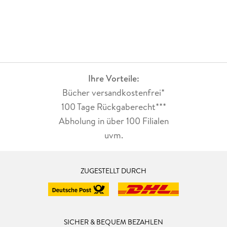
diese Reihe dann lieben wird ;)Romantik, Drama, Spannung,
ein Showdown, welcher nicht allzu blutig beschrieben ist und
das alles in einem super zu lesenden Schreibstil :)Den einen
Folgeband, der noch in meinem Regal steht, werde ich auch
definitiv noch lesen; ob ich den weiteren brauche, werde ich
dann entscheiden ;)Ich gebe diesem Buch daher 3 Sterne
(also guter Durchschnitt), da ich es gerne gelesen habe & ich
Ihre Vorteile:
es für meine Tochter aufhebe :)
Bücher versandkostenfrei*
100 Tage Rückgaberecht***
Abholung in über 100 Filialen
uvm.
ZUGESTELLT DURCH
SICHER & BEQUEM BEZAHLEN