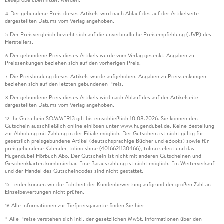
Leseprobe übermittelt werden.
Der gebundene Preis dieses Artikels wird nach Ablauf des auf der Artikelseite
4
dargestellten Datums vom Verlag angehoben.
Der Preisvergleich bezieht sich auf die unverbindliche Preisempfehlung (UVP) des
5
Herstellers.
Der gebundene Preis dieses Artikels wurde vom Verlag gesenkt. Angaben zu
6
Preissenkungen beziehen sich auf den vorherigen Preis.
Die Preisbindung dieses Artikels wurde aufgehoben. Angaben zu Preissenkungen
7
beziehen sich auf den letzten gebundenen Preis.
Der gebundene Preis dieses Artikels wird nach Ablauf des auf der Artikelseite
8
dargestellten Datums vom Verlag angehoben.
Ihr Gutschein SOMMER13 gilt bis einschließlich 10.08.2026. Sie können den
12
Gutschein ausschließlich online einlösen unter www.hugendubel.de. Keine Bestellung
zur Abholung mit Zahlung in der Filiale möglich. Der Gutschein ist nicht gültig für
gesetzlich preisgebundene Artikel (deutschsprachige Bücher und eBooks) sowie für
preisgebundene Kalender, tolino shine (4016621130466), tolino select und das
Hugendubel Hörbuch Abo. Der Gutschein ist nicht mit anderen Gutscheinen und
Geschenkkarten kombinierbar. Eine Barauszahlung ist nicht möglich. Ein Weiterverkauf
und der Handel des Gutscheincodes sind nicht gestattet.
Leider können wir die Echtheit der Kundenbewertung aufgrund der großen Zahl an
15
Einzelbewertungen nicht prüfen.
Alle Informationen zur Tiefpreisgarantie finden Sie
hier
16
Alle Preise verstehen sich inkl. der gesetzlichen MwSt. Informationen über den
*