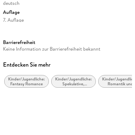
deutsch
Auflage
7. Auflage
Seitenanzahl
384
Barrierefreiheit
Altersempfehlung
Keine Information zur Barrierefreiheit bekannt
ab 14 Jahre
Reihe
Entdecken Sie mehr
Selection, 3
Kinder/Jugendliche:
Kinder/Jugendliche:
Kinder/Jugendlich
Autor/Autorin
Fantasy Romance
Spekulative,
Romantik und
Kiera Cass
utopische und
Liebesgeschicht
dystopische
Übersetzung
Literatur
Susann Friedrich
Verlag/Hersteller
FISCHER Sauerländer
Originaltitel