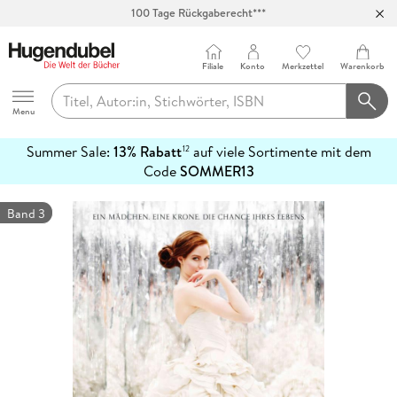
Abholung in über 100 Filialen
Filiale
Konto
Merkzettel
Warenkorb
Hugendubel
Menu
Summer Sale:
13% Rabatt
auf viele Sortimente mit dem
12
mehr
Code
SOMMER13
erfahren
Band 3