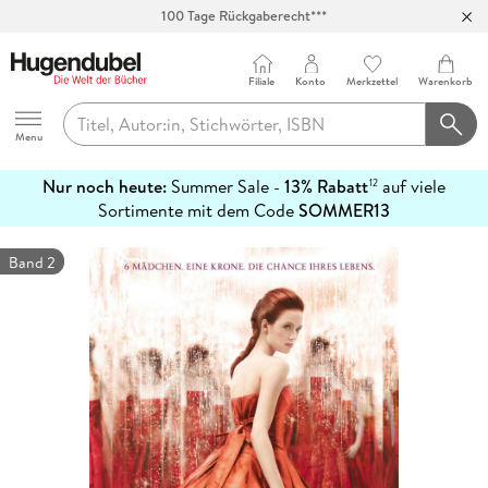
100 Tage Rückgaberecht***
Abholung in über 100 Filialen
Filiale
Konto
Merkzettel
Warenkorb
Hugendubel
Menu
Nur noch heute:
Summer Sale -
13% Rabatt
auf viele
12
mehr
Sortimente mit dem Code
SOMMER13
erfahren
Band 2