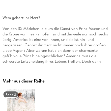
Wem gehört ihr Herz?
Von den 35 Mädchen, die um die Gunst von Prinz Maxon und
die Krone von Illeá kämpfen, sind mittlerweile nur noch sechs
übrig. America ist eine von ihnen, und sie ist hin- und
hergerissen: Gehört ihr Herz nicht immer noch ihrer großen
Liebe Aspen? Aber warum hat sich dann der charmante,
gefühlvolle Prinz hineingeschlichen? America muss die
schwerste Entscheidung ihres Lebens treffen. Doch dann
kommt es zu einem schrecklichen Vorfall, der alles ändert.
Intrigen
,
Glamour
und eine
starke Heldin
zwischen Bällen
Mehr aus dieser Reihe
und prunkvollen Roben kämpft America nicht nur um die
Krone, sondern auch um ihr Herz.
Band 3
Band 2
des
Weltbestsellers
von
Romantasy
-Queen
Kiera
Cass
!