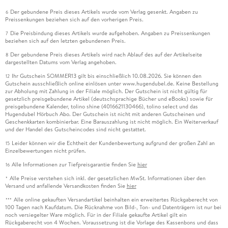
Der gebundene Preis dieses Artikels wurde vom Verlag gesenkt. Angaben zu
6
Preissenkungen beziehen sich auf den vorherigen Preis.
Die Preisbindung dieses Artikels wurde aufgehoben. Angaben zu Preissenkungen
7
beziehen sich auf den letzten gebundenen Preis.
Der gebundene Preis dieses Artikels wird nach Ablauf des auf der Artikelseite
8
dargestellten Datums vom Verlag angehoben.
Ihr Gutschein SOMMER13 gilt bis einschließlich 10.08.2026. Sie können den
12
Gutschein ausschließlich online einlösen unter www.hugendubel.de. Keine Bestellung
zur Abholung mit Zahlung in der Filiale möglich. Der Gutschein ist nicht gültig für
gesetzlich preisgebundene Artikel (deutschsprachige Bücher und eBooks) sowie für
preisgebundene Kalender, tolino shine (4016621130466), tolino select und das
Hugendubel Hörbuch Abo. Der Gutschein ist nicht mit anderen Gutscheinen und
Geschenkkarten kombinierbar. Eine Barauszahlung ist nicht möglich. Ein Weiterverkauf
und der Handel des Gutscheincodes sind nicht gestattet.
Leider können wir die Echtheit der Kundenbewertung aufgrund der großen Zahl an
15
Einzelbewertungen nicht prüfen.
Alle Informationen zur Tiefpreisgarantie finden Sie
hier
16
Alle Preise verstehen sich inkl. der gesetzlichen MwSt. Informationen über den
*
Versand und anfallende Versandkosten finden Sie
hier
Alle online gekauften Versandartikel beinhalten ein erweitertes Rückgaberecht von
***
100 Tagen nach Kaufdatum. Die Rücknahme von Bild-, Ton- und Datenträgern ist nur bei
noch versiegelter Ware möglich. Für in der Filiale gekaufte Artikel gilt ein
Rückgaberecht von 4 Wochen. Voraussetzung ist die Vorlage des Kassenbons und dass