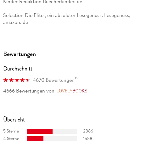
Kinder-Redaktion Buecherkinder. de
Selection Die Elite , ein absoluter Lesegenuss. Lesegenuss,
amazon. de
Lieblingsreihe mit Suchtfaktor. Büchersüchtig, amazon. de
Americas Weg bleibt spannend und nach der letzten Seite
Bewertungen
kann man den dritten Band kaum erwarten. Sarah Freitag,
leser-welt. de
Durchschnitt
15
4670 Bewertungen
4666 Bewertungen
von
LovelyBooks
Übersicht
5 Sterne
2386
4 Sterne
1558