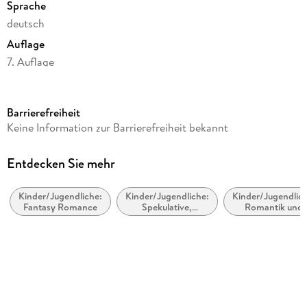
Sprache
deutsch
Auflage
7. Auflage
Seitenanzahl
384
Barrierefreiheit
Altersempfehlung
Keine Information zur Barrierefreiheit bekannt
ab 14 Jahre
Reihe
Entdecken Sie mehr
Selection, 2
Kinder/Jugendliche:
Kinder/Jugendliche:
Kinder/Jugendlich
Autor/Autorin
Fantasy Romance
Spekulative,
Romantik und
Kiera Cass
utopische und
Liebesgeschicht
dystopische
Übersetzung
Literatur
Susann Friedrich
Verlag/Hersteller
FISCHER Sauerländer