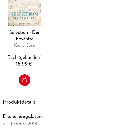
Ein mitreißendes
Love Triangle
: Bist du Team Maxon oder
Team Aspen?
Selection - Der
Erwählte
Kiera Cass
Buch (gebunden)
16,99 €
*
Produktdetails
Erscheinungsdatum
20. Februar 2014