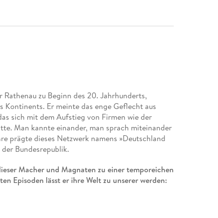
r Rathenau zu Beginn des 20. Jahrhunderts,
s Kontinents. Er meinte das enge Geflecht aus
das sich mit dem Aufstieg von Firmen wie der
atte. Man kannte einander, man sprach miteinander
Jahre prägte dieses Netzwerk namens »Deutschland
 der Bundesrepublik.
 dieser Macher und Magnaten zu einer temporeichen
ten Episoden lässt er ihre Welt zu unserer werden:
ler bei der Gemüseernte, wo die beiden genauso
 neuer Motoren. Richter sitzt mit am Tisch, wenn
ge Intrigen spinnen, und er pendelt mit Thomas