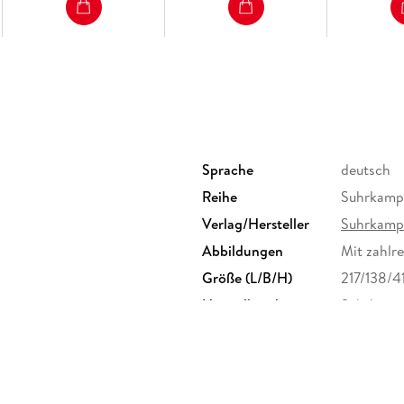
5 Rüstung
6 Barbarei
DRITTES BUCH: 1945-2000
1 Die wunderbaren Jahre
2 Achtundsechzig
3 Reuter und Herrhausen
4 New Economy
Epilog: Das neue Jahrtausend
Sprache
deutsch
Reihe
Suhrkamp
Verlag/Hersteller
Suhrkamp
Abbildungen
Mit zahlr
Größe (L/B/H)
217/138/
Herstelleradresse
Suhrkamp 
info@suh