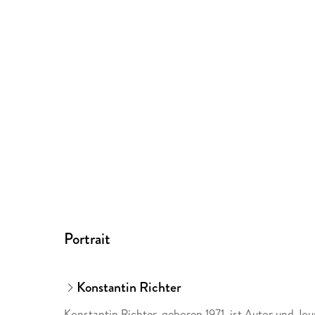
Portrait
Konstantin Richter
Konstantin Richter, geboren 1971, ist Autor und Jou