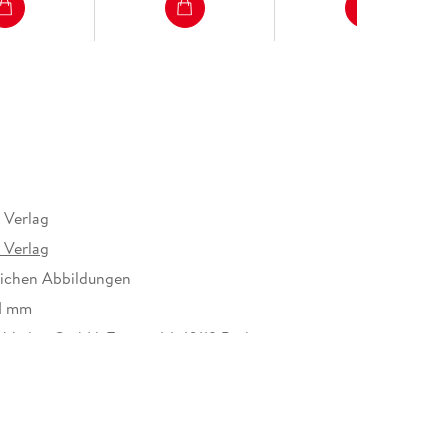
 Verlag
 Verlag
eichen Abbildungen
41 mm
Verlag GmbH, Torstr. 44, 10119 Berlin,
rkamp.de