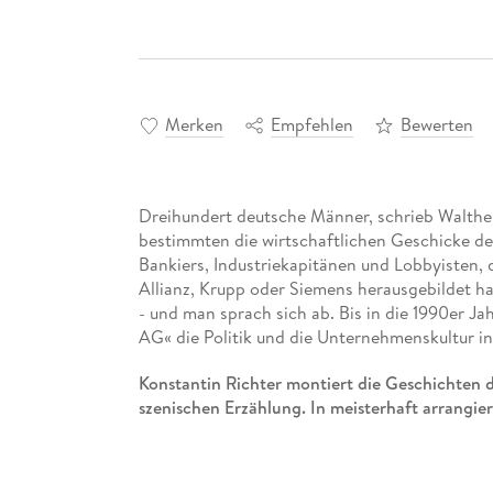
Merken
Empfehlen
Bewerten
Dreihundert deutsche Männer, schrieb Walthe
bestimmten die wirtschaftlichen Geschicke de
Bankiers, Industriekapitänen und Lobbyisten, 
Allianz, Krupp oder Siemens herausgebildet h
- und man sprach sich ab. Bis in die 1990er 
AG« die Politik und die Unternehmenskultur in
Konstantin Richter montiert die Geschichten
szenischen Erzählung. In meisterhaft arrangier
Er begleitet Nicolaus Otto und Gottlieb Daim
erbittert konkurrieren wie bei der Entwicklung
die Gebrüder Mannesmann in Marokko irrwitzi