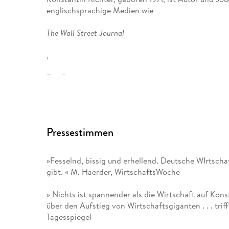
englischsprachige Medien wie
The Wall Street Journal
,
The Guardian
,
The New York Times
Pressestimmen
oder
»Fesselnd, bissig und erhellend. Deutsche WIrtschaf
Die Zeit
gibt. « M. Haerder, WirtschaftsWoche
geschrieben. Darüber hinaus hat er mehrere Bücher 
» Nichts ist spannender als die Wirtschaft auf Kon
über den Aufstieg von Wirtschaftsgiganten . . . trif
Dreihundert Männer. Aufstieg und Fall der Deutschla
Tagesspiegel