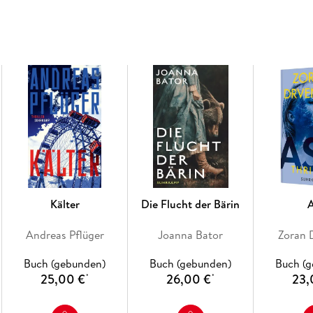
Middelhoff von Bielefeld nach Essen, wenn di
Büro macht.
So entsteht ein einzigartiges Epos, das rund 
Kaiserreich bis in die krisengebeutelte Gege
ihrem Niedergang.
Inhaltsverzeichnis
Prolog
ERSTES BUCH: 1870-1914
1 Gründerjahre
2 Die soziale Frage
3 Ordnung
Kälter
Die Flucht der Bärin
4 Innovation
5 Globalisierung
Andreas Pflüger
Joanna Bator
Zoran 
ZWEITES BUCH: 1914-1945
1 Krieg
Buch (gebunden)
Buch (gebunden)
Buch (
2 Revolution
25,00 €
26,00 €
23,
*
*
3 Der amerikanische Traum
4 Hitler