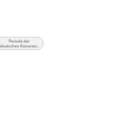
Periode der
deutschen Kaiserzeit
(1871 bis 1914)