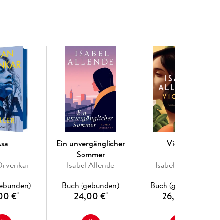
eser sich mit seinem Hubschrauber auf den Weg ins
150 Jahre umspannt: von der Start-up-Nation
nwart, vom Aufstieg der Deutschland AG bis zum
Asa
Ein unvergänglicher
Violeta
Sommer
Drvenkar
Isabel Allende
Isabel Allende
gebunden)
Buch (gebunden)
Buch (gebunden)
00 €
24,00 €
26,00 €
*
*
*