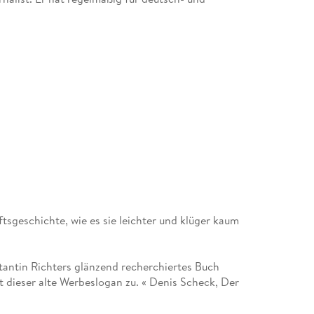
tsgeschichte, wie es sie leichter und klüger kaum
veröffentlicht. Für sein Buch
stantin Richters glänzend recherchiertes Buch
ft dieser alte Werbeslogan zu. « Denis Scheck, Der
nd AG