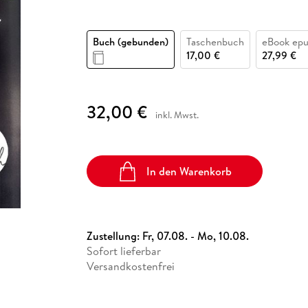
Fremdsprachige Bücher
n Lernhilfen
 Jugendbücher
eiber
Hörbuch Downloads im Bundle
cher
 Vergleich
 Puzzlezubehör
Lernen
New Adult
STABILO
Taschenbücher
hilfen
hriller
 Backen
er
lender
Ratgeber
Buch (gebunden)
Taschenbuch
eBook ep
op
17,00 €
27,99 €
hriller
Romance
Sachbücher
precher:innen
Science Fiction
32,00 €
inkl. Mwst.
Fremdsprachige Bücher
In den Warenkorb
Zustellung:
Fr, 07.08. - Mo, 10.08.
Sofort lieferbar
Versandkostenfrei