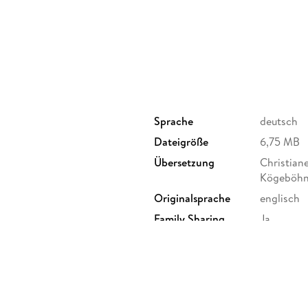
Helena erinnert sich nicht an die letzten Jahre
Heilerin in den Reihen der Ewigen Flamme? He
ahnen, dass Kaine und sie weit mehr verbindet, 
Alchemised
ist eine düstere Fantasy mit einer 
Sprache
deutsch
Dateigröße
6,75 MB
Übersetzung
Christiane
Kögeböh
Originalsprache
englisch
Family Sharing
Ja
Dateiformat
EPUB