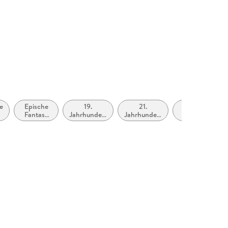
e
Epische
19.
21.
In Bezug auf d
Fantasy
Jahrhundert
Jahrhundert
frühe
(High
(ca. 1800
(ca. 2000
Erwachsenenalt
Fantasy) /
bis ca.
bis ca.
(New Adult,
Heroische
1899)
2100)
Young Adult)
Fantasy