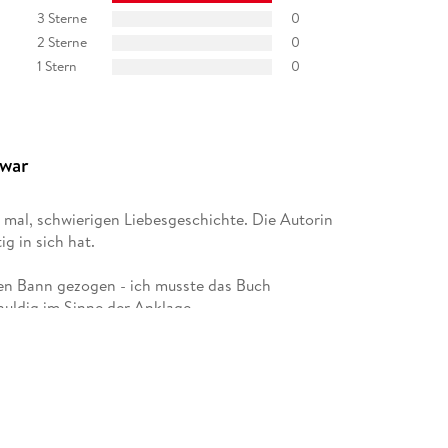
3 Sterne
0
2 Sterne
0
1 Stern
0
 war
r mal, schwierigen Liebesgeschichte. Die Autorin
ig in sich hat.
den Bann gezogen - ich musste das Buch
huldig im Sinne der Anklage.
schmack auf die Geschichte rund um die Heilerin
e, vergesst das - es bereitet euch nicht drauf
es ist ein fiktives Werk, das sich mit den
andersetzt' kann ich voll und ganz
ge Figuren' + 'Glossar' am Ende sollte man sich