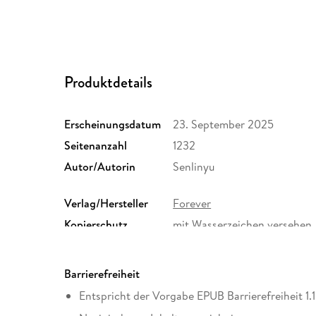
Produktdetails
Erscheinungsdatum
23. September 2025
Seitenanzahl
1232
Autor/Autorin
Senlinyu
Verlag/Hersteller
Forever
Kopierschutz
mit Wasserzeichen versehen
Produktart
EBOOK
ISBN
9783989780682
Barrierefreiheit
Entspricht der Vorgabe EPUB Barrierefreiheit 1.1