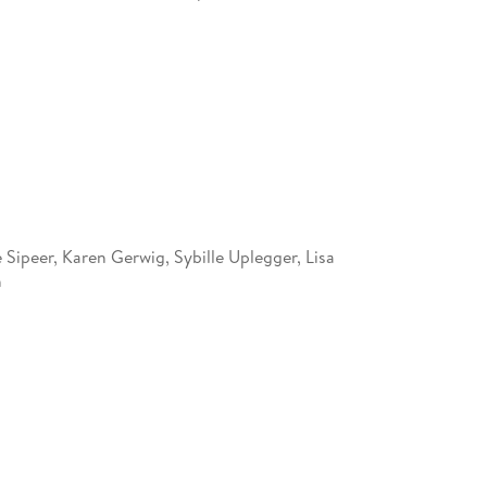
 des Krieges. War sie wirklich nur eine einfache
lena ringt um ihr Überleben - und beginnt zu
als ihre Feinde je erfahren dürfen . . .
epischen Liebesgeschichte.
 Sipeer, Karen Gerwig, Sybille Uplegger, Lisa
n