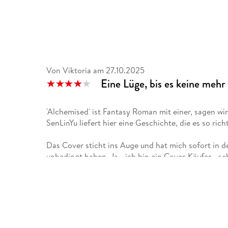
Von Viktoria
am
27.10.2025
Eine Lüge, bis es keine mehr
'Alchemised' ist Fantasy Roman mit einer, sagen wi
SenLinYu liefert hier eine Geschichte, die es so richt
Das Cover sticht ins Auge und hat mich sofort in 
unbedingt haben. Ja - ich bin ein Cover-Käufer - sc
Unter 'Das Buch' kann man sich einen kurzen Vorge
Helena und den High Reeve Kaine holen. Wobei, Leut
vor was und SenLinYu hier liefert. Die Anmerkung 'Di
finsteren Aspekten von Krieg und Überleben ausein
unterschreiben. Die 'Hinweise zum Inhalt' + 'Wichti