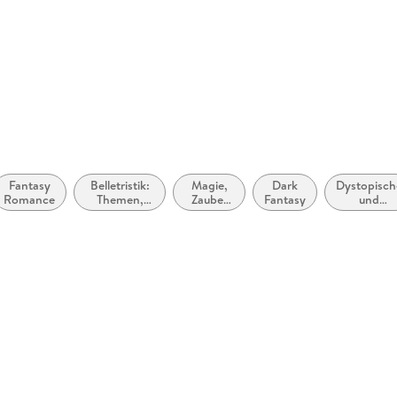
rhanden
 dargestellt
Fantasy
Belletristik:
Magie,
Dark
Dystopisch
Romance
Themen,
Zauber
Fantasy
und
Stoffe,
und
utopische
Motive:
Alchemie
Literatur
Liebe und
Beziehungen