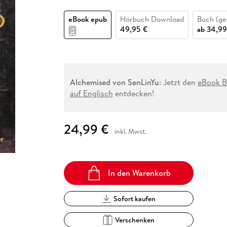
Fremdsprachige Bücher
n Lernhilfen
 Jugendbücher
eiber
Hörbuch Downloads im Bundle
cher
 Vergleich
 Puzzlezubehör
Lernen
New Adult
STABILO
Taschenbücher
eBook epub
Hörbuch Download
Buch (ge
hilfen
hriller
 Backen
er
lender
Ratgeber
49,95 €
ab
34,99
op
hriller
Romance
Sachbücher
precher:innen
Science Fiction
Alchemised von SenLinYu
: Jetzt den
eBook Be
Fremdsprachige Bücher
auf Englisch
entdecken!
24,99 €
inkl. Mwst.
In den Warenkorb
Sofort kaufen
Verschenken