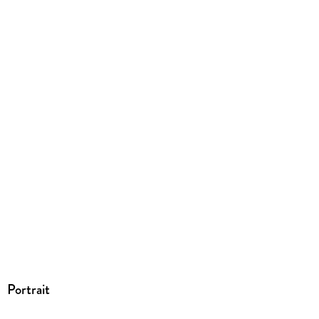
ISBN
9781451649949
Portrait