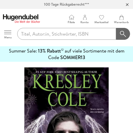
100 Tage Rückgaberecht***
Abholung in über 100 Filialen
Filiale
Konto
Merkzettel
Warenkorb
Hugendubel
Menu
Summer Sale:
13% Rabatt
auf viele Sortimente mit dem
12
mehr
Code
SOMMER13
erfahren