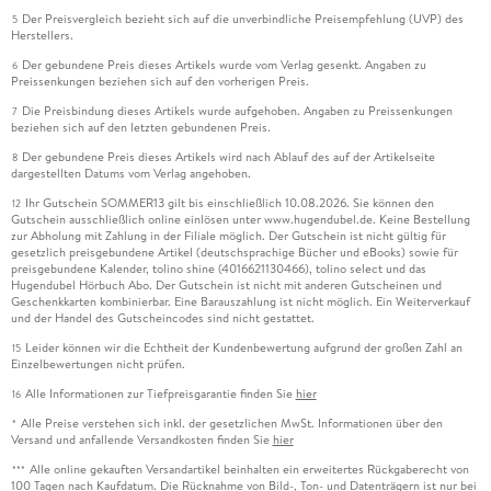
Der Preisvergleich bezieht sich auf die unverbindliche Preisempfehlung (UVP) des
5
Herstellers.
Der gebundene Preis dieses Artikels wurde vom Verlag gesenkt. Angaben zu
6
Preissenkungen beziehen sich auf den vorherigen Preis.
Die Preisbindung dieses Artikels wurde aufgehoben. Angaben zu Preissenkungen
7
beziehen sich auf den letzten gebundenen Preis.
Der gebundene Preis dieses Artikels wird nach Ablauf des auf der Artikelseite
8
dargestellten Datums vom Verlag angehoben.
Ihr Gutschein SOMMER13 gilt bis einschließlich 10.08.2026. Sie können den
12
Gutschein ausschließlich online einlösen unter www.hugendubel.de. Keine Bestellung
zur Abholung mit Zahlung in der Filiale möglich. Der Gutschein ist nicht gültig für
gesetzlich preisgebundene Artikel (deutschsprachige Bücher und eBooks) sowie für
preisgebundene Kalender, tolino shine (4016621130466), tolino select und das
Hugendubel Hörbuch Abo. Der Gutschein ist nicht mit anderen Gutscheinen und
Geschenkkarten kombinierbar. Eine Barauszahlung ist nicht möglich. Ein Weiterverkauf
und der Handel des Gutscheincodes sind nicht gestattet.
Leider können wir die Echtheit der Kundenbewertung aufgrund der großen Zahl an
15
Einzelbewertungen nicht prüfen.
Alle Informationen zur Tiefpreisgarantie finden Sie
hier
16
Alle Preise verstehen sich inkl. der gesetzlichen MwSt. Informationen über den
*
Versand und anfallende Versandkosten finden Sie
hier
Alle online gekauften Versandartikel beinhalten ein erweitertes Rückgaberecht von
***
100 Tagen nach Kaufdatum. Die Rücknahme von Bild-, Ton- und Datenträgern ist nur bei