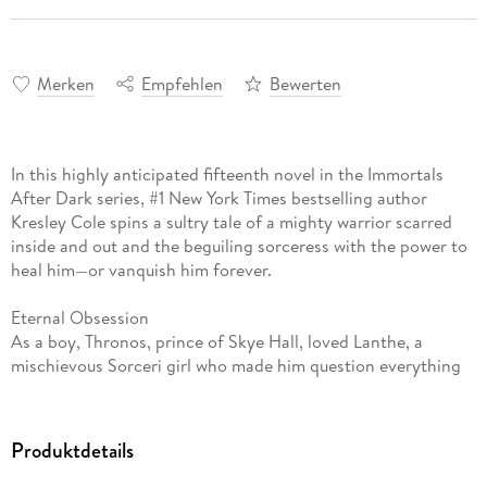
Merken
Empfehlen
Bewerten
In this highly anticipated fifteenth novel in the Immortals
After Dark series, #1 New York Times bestselling author
Kresley Cole spins a sultry tale of a mighty warrior scarred
inside and out and the beguiling sorceress with the power to
heal him—or vanquish him forever.
Eternal Obsession
As a boy, Thronos, prince of Skye Hall, loved Lanthe, a
mischievous Sorceri girl who made him question everything
about his Vrekener clan. But when the two got caught in the
middle of their families’ war, tragedy struck, leaving Thronos
and Lanthe bitter enemies. Though centuries have passed,
Produktdetails
nothing can cool his seething need for the beautiful
enchantress who scarred his body—and left an even deeper