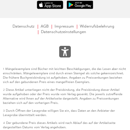
Datenschutz
AGB
Impressum
Widerrufsbelehrung
Datenschutzeinstellungen
Mängelexemplare sind Bücher mit leichten Beschädigungen, die das Lesen aber nicht
1
einschränken. Mängelexemplare sind durch einen Stempel als solche gekennzeichnet.
Die frühere Buchpreisbindung ist aufgehoben. Angaben zu Preissenkungen beziehen
sich auf den gebundenen Preis eines mangelfreien Exemplars.
Diese Artikel unterliegen nicht der Preisbindung, die Preisbindung dieser Artikel
2
wurde aufgehoben oder der Preis wurde vom Verlag gesenkt. Die jeweils zutreffende
Alternative wird Ihnen auf der Artikelseite dargestellt. Angaben zu Preissenkungen
beziehen sich auf den vorherigen Preis.
Durch Öffnen der Leseprobe willigen Sie ein, dass Daten an den Anbieter der
3
Leseprobe übermittelt werden.
Der gebundene Preis dieses Artikels wird nach Ablauf des auf der Artikelseite
4
dargestellten Datums vom Verlag angehoben.