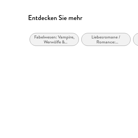
Entdecken Sie mehr
Fabelwesen: Vampire,
Liebesromane /
Werwölfe &
Romance:
Gestaltwandler
Romantasy,
paranormal