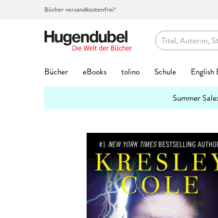
Bücher versandkostenfrei*
Hugendubel
Bücher
eBooks
tolino
Schule
English
Themenwelten
Summer Sale
Bücher Favoriten
eBook Favoriten
Die tolino Familie
Top-Themen
Top Themen
Hörbücher auf CD
Spielwaren Favoriten
Kalenderformate
Geschenke Favoriten
Kreatives
Preishits
Buch G
eBook 
Service
Lernhil
Abo jet
Spielwa
Top Kat
Geschen
Schreib
mehr
Interviews
erfahren
Bestseller
Bestseller
eReader
Unser Schulbuchservice
Bestseller
Bestseller
Bestseller
Abreiß-Kalender
Hugendubel Geschenkkarte
Kalligraphie & Handlettering
Preishits Bücher
Biografie
Biografie
tolino Bi
Grundsch
Hugendub
Baby & Kl
Adventsk
Valentins
Federtas
7
3 Fragen an
#BookTok Bestseller
Neuheiten
tolino shine
Vokabeltrainer phase6
Neuheiten
Neuheiten
Neuheiten
Geburtstagskalender
Bestseller
Stempel & -kissen
eBook Preishits
Coffee Ta
Fantasy &
tolino clo
Quali Trai
Basteln &
Familienp
Kommunio
Klebstoff
2
Hörbuc
Mach mit!
Neuheiten
eBook Preishits
tolino shine color
Lesenlernen eKidz.eu
Top Vorbesteller
Top Vorbesteller
Top Vorbesteller
Immerwährender Kalender
Neuheiten
Stickerhefte
Hörbücher
Comics
Kinder- &
tolino ap
Mittlere R
Forschen
Garten & 
Geburt & 
Schreibti
2
Wissen
Bestseller
Preishits Bücher
Independent Autor:innen
tolino vision color
Lernspiele
Kinder- & Jugendbücher
Top Marken
Posterkalender
Trends & Saisonales
Hörbuch Downloads
Fachbüch
Krimis & T
tolino Fe
Abi Traine
Figuren &
Kunst & A
Geburtst
2
Papier & Blöcke
Stifte
Lesetipps
Neuheite
Top-Vorbesteller
tolino stylus
Schülerkalender
Krimis & Thriller
tonies®
Postkartenkalender
Bookmerch
Günstige Spielwaren
Fantasy
New Adul
tolino Fa
Modelle &
Literatur
Hochzeit
Top Kategorien
Beliebt
Bastelpapier & Origami
Top Vorbe
Buntstift
tolino flip
Lehrerkalender
Romane
Spiel des Jahres
Terminkalender
Book Nooks
Film
Geschenk
Ratgeber
tolino Vor
Familien-
Mond & E
Aktuell
Exklusive eBooks
Notizbücher & -blöcke
Stark
Fantasy
Füller & T
Zubehör
Hörspiele
Deutscher Spielepreis
Wandkalender
Musik
Jugendbü
Reise
Tiefpreisg
Puppen & 
Reise, Lä