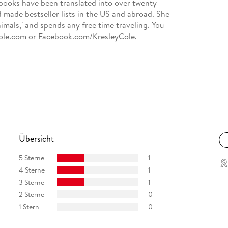
 books have been translated into over twenty
 made bestseller lists in the US and abroad. She
nimals," and spends any free time traveling. You
Cole.com or Facebook.com/KresleyCole.
Übersicht
5 Sterne
1
4 Sterne
1
3 Sterne
1
2 Sterne
0
1 Stern
0