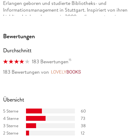
Erlangen geboren und studierte Bibliotheks- und
Informationsmanagement in Stuttgart. Inspiriert von ihren
Lieblingsbüchern begann sie 2009 an ihrem ersten eigenen
Roman zu arbeiten. Nach einem längeren Aufenthalt in
Schottland lebt die Autorin heute in Leipzig, wo ihre
Bewertungen
Wohnung einer Bibliothek ähnelt.
Durchschnitt
15
183 Bewertungen
183 Bewertungen
von
LovelyBooks
Übersicht
5 Sterne
60
4 Sterne
73
3 Sterne
38
2 Sterne
12