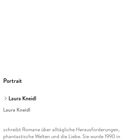
9783736323926
Herstelleradresse
Bastei Lübbe AG, Schanzenstr. 6-20, 51063 Köln,
produktsicherheit@bastei-luebbe.de
Portrait
Laura Kneidl
Laura Kneidl
schreibt Romane über alltägliche Herausforderungen,
phantastische Welten und die Liebe. Sie wurde 1990 in