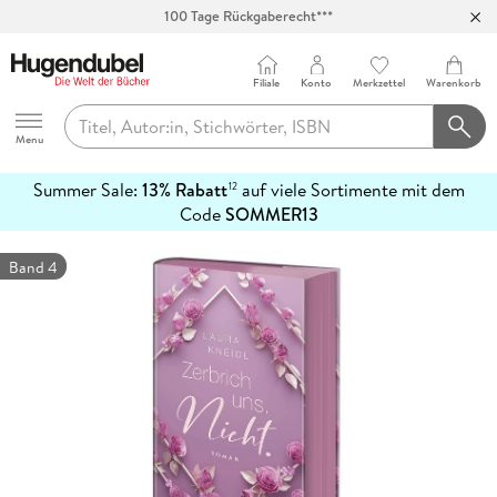
100 Tage Rückgaberecht***
Abholung in über 100 Filialen
Filiale
Konto
Merkzettel
Warenkorb
Hugendubel
Menu
Summer Sale:
13% Rabatt
auf viele Sortimente mit dem
12
mehr
Code
SOMMER13
erfahren
Band 4