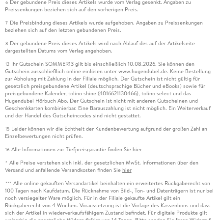
Der gebundene Preis dieses Artikels wurde vom Verlag gesenkt. Angaben zu
6
Preissenkungen beziehen sich auf den vorherigen Preis.
Die Preisbindung dieses Artikels wurde aufgehoben. Angaben zu Preissenkungen
7
beziehen sich auf den letzten gebundenen Preis.
Der gebundene Preis dieses Artikels wird nach Ablauf des auf der Artikelseite
8
dargestellten Datums vom Verlag angehoben.
Ihr Gutschein SOMMER13 gilt bis einschließlich 10.08.2026. Sie können den
12
Gutschein ausschließlich online einlösen unter www.hugendubel.de. Keine Bestellung
zur Abholung mit Zahlung in der Filiale möglich. Der Gutschein ist nicht gültig für
gesetzlich preisgebundene Artikel (deutschsprachige Bücher und eBooks) sowie für
preisgebundene Kalender, tolino shine (4016621130466), tolino select und das
Hugendubel Hörbuch Abo. Der Gutschein ist nicht mit anderen Gutscheinen und
Geschenkkarten kombinierbar. Eine Barauszahlung ist nicht möglich. Ein Weiterverkauf
und der Handel des Gutscheincodes sind nicht gestattet.
Leider können wir die Echtheit der Kundenbewertung aufgrund der großen Zahl an
15
Einzelbewertungen nicht prüfen.
Alle Informationen zur Tiefpreisgarantie finden Sie
hier
16
Alle Preise verstehen sich inkl. der gesetzlichen MwSt. Informationen über den
*
Versand und anfallende Versandkosten finden Sie
hier
Alle online gekauften Versandartikel beinhalten ein erweitertes Rückgaberecht von
***
100 Tagen nach Kaufdatum. Die Rücknahme von Bild-, Ton- und Datenträgern ist nur bei
noch versiegelter Ware möglich. Für in der Filiale gekaufte Artikel gilt ein
Rückgaberecht von 4 Wochen. Voraussetzung ist die Vorlage des Kassenbons und dass
sich der Artikel in wiederverkaufsfähigem Zustand befindet. Für digitale Produkte gilt
weiterhin die gesetzliche Widerrufsfrist von 14 Tagen. Bitte senden Sie Ihren Widerruf