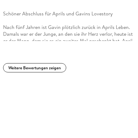
Schöner Abschluss für Aprils und Gavins Lovestory
Nach fünf Jahren ist Gavin plötzlich zurück in Aprils Leben.
Damals war er der Junge, an den sie ihr Herz verlor, heute ist
er der Mann, dem sie es ein zweites Mal geschenkt hat. April
glaubte, mit Gavin endlich die Liebe gefunden zu haben, nach
der sie sich sehnte. Doch was so perfekt schien, endete für
sie erneut in Liebeskummer. Ihr bleibt keine andere Wahl, als
ihre Gefühle für Gavin endgültig zu vergessen. Das ist
Weitere Bewertungen zeigen
allerdings gar nicht so leicht, denn unerwartet müssen die
beiden für ein Projekt zusammenarbeiten, und Gavins Anblick
lässt Aprils verräterisches Herz immer noch viel zu schnell
schlagen. Nur wie kann sie ihm verzeihen, wenn sie ihm nicht
mehr vertraut?Nachdem ich den dritten Band der Berühre
mich nicht Reihe von Laura Kneidl aus dem LYX Verlag
gelesen hatte, musste ich sogleich zum vierten Band greifen,
der zu Glück schon bereitlag.Und wieder war ich gefesselt
von der Geschichte, die so schön weitergeht, wie sie
begann.Aber - und ich weiß nicht, ob der Kritikpunkt wirklich