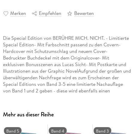
Merken
Empfehlen
Bewerten
Die Special Edition von BERÜHRE MICH. NICHT. - Limitierte
Special Edition- Mit Farbschnitt passend zu den Covern-
Hardcover mit Schutzumschlag und neuem Cover-
Bedruckter Buchdeckel mit dem Originalcover- Mit
exklusiven Bonusszenen aus Lucas Sicht- Mit Postkarte und
Illustrationen aus der Graphic NovelAufgrund der großen und
überwältigenden Nachfrage wird es zum Erscheinen der
Special Editions von Band 3-5 eine limitierte Nachauflage
von Band 1 und 2 geben - diese wird ebenfalls einen
Farbschnitt und Postkarte beinhalten. Sie dachte, dass sie
niemals lieben könnte. Doch dann traf sie ihn. Als Sage in
Nevada ankommt, besitzt sie nichts - kein Geld, keine
Mehr aus dieser Reihe
Wohnung, keine Freunde. Nichts außer dem eisernen Willen,
neu zu beginnen und das, was zu Hause geschehen ist, zu
vergessen. Das ist allerdings schwer, wenn einen die
Band 5
Band 4
Band 3