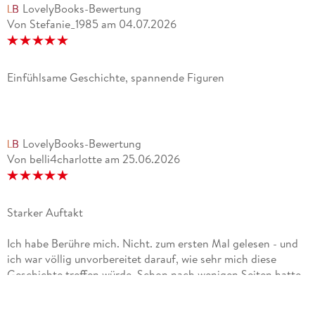
LovelyBooks-Bewertung
Von Stefanie_1985
am
04.07.2026
Einfühlsame Geschichte, spannende Figuren
LovelyBooks-Bewertung
Von belli4charlotte
am
25.06.2026
Starker Auftakt
Ich habe Berühre mich. Nicht. zum ersten Mal gelesen - und
ich war völlig unvorbereitet darauf, wie sehr mich diese
Geschichte treffen würde. Schon nach wenigen Seiten hatte
ich das Gefühl, in Sages Gedanken und Ängste
hineinzurutschen, als würde ich direkt neben ihr stehen.