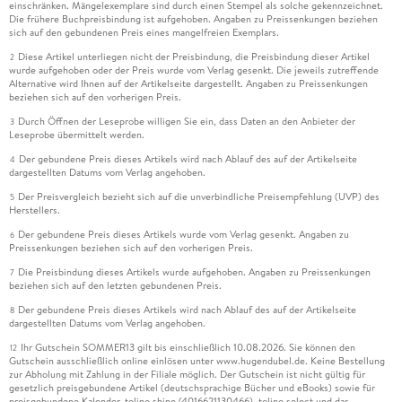
einschränken. Mängelexemplare sind durch einen Stempel als solche gekennzeichnet.
Die frühere Buchpreisbindung ist aufgehoben. Angaben zu Preissenkungen beziehen
sich auf den gebundenen Preis eines mangelfreien Exemplars.
Diese Artikel unterliegen nicht der Preisbindung, die Preisbindung dieser Artikel
2
wurde aufgehoben oder der Preis wurde vom Verlag gesenkt. Die jeweils zutreffende
Alternative wird Ihnen auf der Artikelseite dargestellt. Angaben zu Preissenkungen
beziehen sich auf den vorherigen Preis.
Durch Öffnen der Leseprobe willigen Sie ein, dass Daten an den Anbieter der
3
Leseprobe übermittelt werden.
Der gebundene Preis dieses Artikels wird nach Ablauf des auf der Artikelseite
4
dargestellten Datums vom Verlag angehoben.
Der Preisvergleich bezieht sich auf die unverbindliche Preisempfehlung (UVP) des
5
Herstellers.
Der gebundene Preis dieses Artikels wurde vom Verlag gesenkt. Angaben zu
6
Preissenkungen beziehen sich auf den vorherigen Preis.
Die Preisbindung dieses Artikels wurde aufgehoben. Angaben zu Preissenkungen
7
beziehen sich auf den letzten gebundenen Preis.
Der gebundene Preis dieses Artikels wird nach Ablauf des auf der Artikelseite
8
dargestellten Datums vom Verlag angehoben.
Ihr Gutschein SOMMER13 gilt bis einschließlich 10.08.2026. Sie können den
12
Gutschein ausschließlich online einlösen unter www.hugendubel.de. Keine Bestellung
zur Abholung mit Zahlung in der Filiale möglich. Der Gutschein ist nicht gültig für
gesetzlich preisgebundene Artikel (deutschsprachige Bücher und eBooks) sowie für
preisgebundene Kalender, tolino shine (4016621130466), tolino select und das