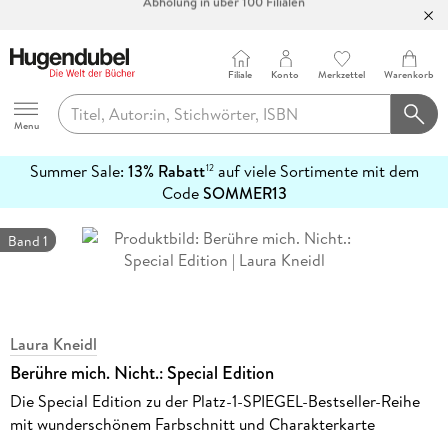
Bücher versandkostenfrei*
100 Tage Rückgaberecht***
Abholung in über 100 Filialen
Filiale
Konto
Merkzettel
Warenkorb
Hugendubel
Menu
Summer Sale:
13% Rabatt
auf viele Sortimente mit dem
12
mehr
Code
SOMMER13
erfahren
Band 1
Laura Kneidl
Berühre mich. Nicht.: Special Edition
Die Special Edition zu der Platz-1-SPIEGEL-Bestseller-Reihe
mit wunderschönem Farbschnitt und Charakterkarte