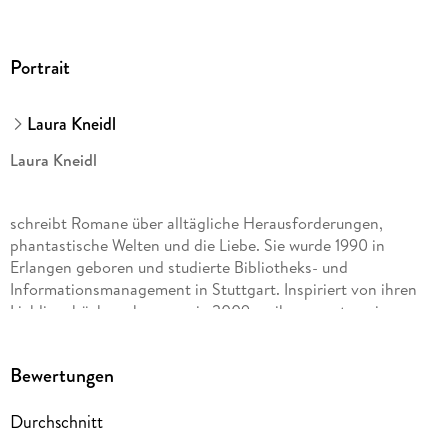
Portrait
Laura Kneidl
Laura Kneidl
schreibt Romane über alltägliche Herausforderungen,
phantastische Welten und die Liebe. Sie wurde 1990 in
Erlangen geboren und studierte Bibliotheks- und
Informationsmanagement in Stuttgart. Inspiriert von ihren
Lieblingsbüchern begann sie 2009 an ihrem ersten eigenen
Roman zu arbeiten. Nach einem längeren Aufenthalt in
Schottland lebt die Autorin heute in Leipzig, wo ihre
Bewertungen
Wohnung einer Bibliothek ähnelt.
Durchschnitt