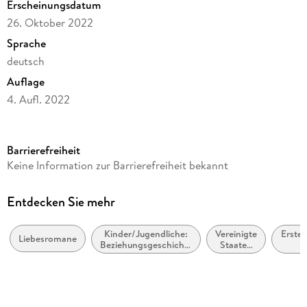
Erscheinungsdatum
26. Oktober 2022
Sprache
deutsch
Auflage
4. Aufl. 2022
Seitenanzahl
507
Barrierefreiheit
Altersempfehlung
Keine Information zur Barrierefreiheit bekannt
ab 16 Jahre
Reihe
Entdecken Sie mehr
Berühre mich nicht, 1
Kinder/Jugendliche:
Vereinigte
Erste 
Autor/Autorin
Liebesromane
Beziehungsgeschichten
Staaten
2
Laura Kneidl
- Romantik, Liebe
von
Jahrh
oder Freundschaft
Amerika,
(ca.
Verlag/Hersteller
USA
bis
20
LYX