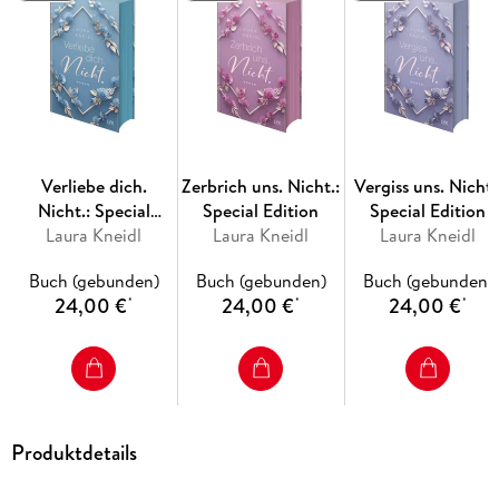
Erinnerungen auf jedem Schritt begleiten und die Angst
immer wieder über einen hereinbricht. So auch, als Sage
ihren Job in einer Bibliothek antritt und dort auf Luca trifft.
Mit seinen stechend grauen Augen und seinen Tätowierungen
steht er für alles, wovor Sage sich fürchtet. Doch Luca ist
nicht der, der er auf den ersten Blick zu sein scheint. Und als
es Sage gelingt, hinter seine Fassade zu blicken, lässt das ihr
Herz gefährlich schneller schlagen . . . Der Auftakt der
Verliebe dich.
Zerbrich uns. Nicht.:
Vergiss uns. Nicht.
großen Liebesgeschichte von Sage und Luca
Nicht.: Special
Special Edition
Special Edition
Laura Kneidl
Edition
Laura Kneidl
Laura Kneidl
Buch (gebunden)
Buch (gebunden)
Buch (gebunden)
24,00 €
24,00 €
24,00 €
*
*
*
Produktdetails