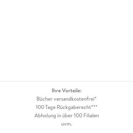
Berühre mich. Nicht. eine dieser Geschichten, die man nicht
einfach liest, sondern erlebt. Eine Geschichte über Angst,
Vertrauen, Heilung - und eine Liebe, die nicht laut sein muss,
um stark zu sein.
Ihre Vorteile:
Bücher versandkostenfrei*
100 Tage Rückgaberecht***
Abholung in über 100 Filialen
uvm.