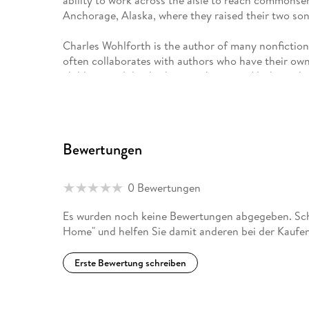
ability to work across the aisle to reach commonsen
Anchorage, Alaska, where they raised their two son
Charles Wohlforth is the author of many nonfiction
often collaborates with authors who have their own s
children, and divides his time between Alaska and 
Bewertungen
0 Bewertungen
Es wurden noch keine Bewertungen abgegeben. Schr
Home" und helfen Sie damit anderen bei der Kaufe
Erste Bewertung schreiben