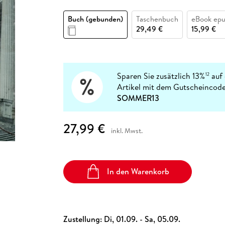
Fremdsprachige Bücher
n Lernhilfen
 Jugendbücher
eiber
Hörbuch Downloads im Bundle
cher
 Vergleich
 Puzzlezubehör
Lernen
New Adult
STABILO
Taschenbücher
Buch (gebunden)
Taschenbuch
eBook ep
hilfen
hriller
 Backen
er
lender
Ratgeber
29,49 €
15,99 €
op
hriller
Romance
Sachbücher
precher:innen
Science Fiction
Sparen Sie zusätzlich 13%
auf 
12
Artikel mit dem Gutscheincode
Fremdsprachige Bücher
SOMMER13
27,99 €
inkl. Mwst.
In den Warenkorb
Zustellung:
Di, 01.09. - Sa, 05.09.