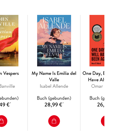
n Vespers
My Name Is Emilia del
One Day, Everyone Will
Valle
Have Always Been
Banville
Isabel Allende
Omar El Akkad
Against This
gebunden)
Buch (gebunden)
Buch (gebunden)
49 €
28,99 €
26,99 €
*
*
*