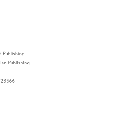
d Publishing
ian Publishing
728666