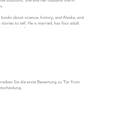
se solutions. She and her husband live in
s.
 books about science, history, and Alaska, and
tories to tell. He is married, has four adult
the New York City area.
eiben Sie die erste Bewertung zu "Far from
ntscheidung.