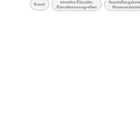
einzelne Künstler,
Ausstellungskata
Kunst
Künstlermonografien
Museumskatal
und Sammlun