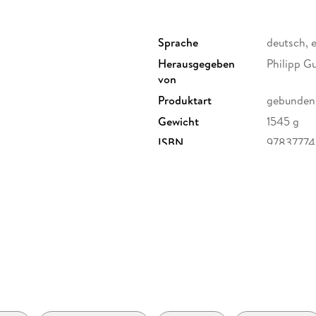
Übersicht Personen / Begegnungen von Ludwi
Jakob van Hoddis (1887 in Berlin - 1942 in Sob
Sprache
deutsch, 
Paul Kleinschmidt (1883 in Bublitz/Pommern -
Herausgegeben
Philipp G
Ernst Wilhelm Lotz (1890 in Culm an der Weichs
von
Alexander Granach (1890 in Werbowitz - 1945 
Max Herrmann Neisse (1886 in Neiße - 1941 i
Produktart
gebunden
Eugen Kloepfer (1886 in Talheim - 1950 in Wi
Gewicht
1545 g
Walter Kaempfer (1899 in Braunschweig - 1991 
ISBN
9783777
Andreas Weißgerber (1900 in Volos - 1941 in Te
Adolf von Hatzfeld (1892 in Olpe - 1957 in Bo
335 München,
Leo Baeck (1873 in Lissa - 1956 in London)
Willy Jaeckel (1888 in Breslau - 1944 in Berlin)
Wolf Bergmann (1904 in Freiburg i. Br. - 1972 i
Max Reinhardt (1873 in Baden - 1943 in New Y
Karola Bloch (1905 in Polen - 1994 in Tübingen
Franz Pfemfert (1879 in Lötzen - 1954 in Mexi
Johannes Robert Becher (1891 in München - 19
Bella Chagall (1895 in Wizebsk - 1944 in New Y
Felix Stössinger (1889 in Prag - 1954 in Zürich
Wilhelm Simon Guttmann (1891 in Wien - 1990