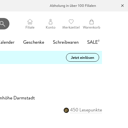
Abholung in über 100 Filialen
Filiale
Konto
Merkzettel
Warenkorb
alender
Geschenke
Schreibwaren
SALE²
Jetzt einlösen
Heartstopper Volume 6
Philippa oder
Madame le Commissaire
Filmriss auf
Die Psychiaterin -
tolino vision color
Startklar für die
Memories of
LEGO Ninjago:
Mein Garten
Romance Reader
Easy Pencil Case
4
d 6
0%
-17%
Gespenster wäscht man
und die Mauer des
Immenhof
Wurde ihr der Job
- Weiß
5.
Heidelberg
Destinys Bounty
Tagesabreißkalender
Hat
Café
Alice Oseman
nicht
Schweigens
zum Verhängnis?
Adventure
2027 - Praktische
Vergissmeinnicht
Karsten Dusse
Heinz Strunk
d 10
Buch (kartoniert)
Hardware
Buch (kartoniert)
Sonstiger Artikel
Tipps für 2027
Katja Gehrmann
Pierre Martin
Freida McFadden
15,99 €
199,00 €
13,95 €
31,00 €
Buch (gebunden)
Hörbuch Download
Spielware
Sonstiger Artikel
Ulrich Thimm
24,00 €
15,99 €
39,99 €
12,95 €
Buch (gebunden)
eBook epub
eBook epub
15,00 €
4,99 €
16,99 €
Statt
15,74 €
Kalender
denhöhe Darmstadt
15,99 €
4
Statt
9,99 €
450 Lesepunkte