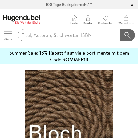
100 Tage Rückgaberecht***
Abholung in über 100 Filialen
Filiale
Konto
Merkzettel
Warenkorb
Hugendubel
Menu
Summer Sale:
13% Rabatt
auf viele Sortimente mit dem
12
mehr
Code
SOMMER13
erfahren