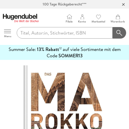
100 Tage Rückgaberecht***
Abholung in über 100 Filialen
Filiale
Konto
Merkzettel
Warenkorb
Hugendubel
Menu
Summer Sale:
13% Rabatt
auf viele Sortimente mit dem
12
mehr
Code
SOMMER13
erfahren