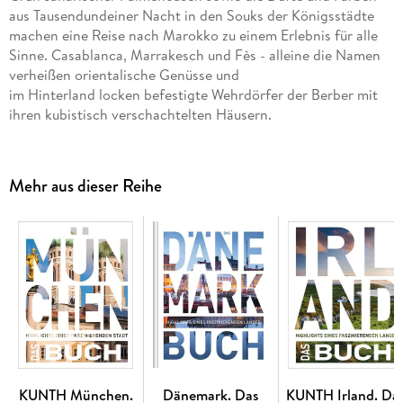
aus Tausendundeiner Nacht in den Souks der Königsstädte
machen eine Reise nach Marokko zu einem Erlebnis für alle
Sinne. Casablanca, Marrakesch und Fès - alleine die Namen
verheißen orientalische Genüsse und
im Hinterland locken befestigte Wehrdörfer der Berber mit
ihren kubistisch verschachtelten Häusern.
+ Große Stadtporträts von Fès und Marrakesch
+ Alle Highlights zwischen Tanger und Tan-Tan
Mehr aus dieser Reihe
+ Fantastische Fotoaufnahmen
+ Spektakuläre Ansichten durch ausklappbare
Panoramaseiten
KUNTH München.
Dänemark. Das
KUNTH Irland. Da