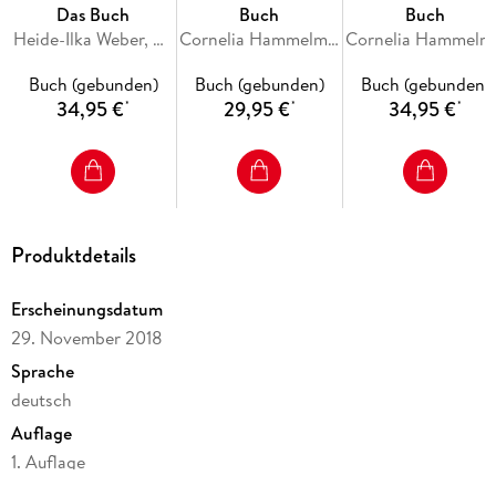
Das Buch
Buch
Buch
Heide-Ilka Weber, Stefanie Schuhmacher
Cornelia Hammelmann
Cornelia Hammelm
Buch (gebunden)
Buch (gebunden)
Buch (gebunden)
34,95 €
29,95 €
34,95 €
*
*
*
Produktdetails
Erscheinungsdatum
29. November 2018
Sprache
deutsch
Auflage
1. Auflage
Seitenanzahl