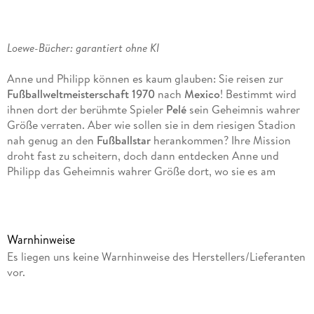
Loewe-Bücher: garantiert ohne KI
Anne und Philipp können es kaum glauben: Sie reisen zur
Fußballweltmeisterschaft 1970
nach
Mexico
! Bestimmt wird
ihnen dort der berühmte Spieler
Pelé
sein Geheimnis wahrer
Größe verraten. Aber wie sollen sie in dem riesigen Stadion
nah genug an den
Fußballstar
herankommen? Ihre Mission
droht fast zu scheitern, doch dann entdecken Anne und
Philipp das Geheimnis wahrer Größe dort, wo sie es am
wenigsten erwarten . . .
Komm mit auf die Reise im magischen Baumhaus! Rätselhafte
Abenteuer in fremden Welten und längst vergangenen Zeiten
Warnhinweise
erwarten dich auch in den anderen Bänden.
Es liegen uns keine Warnhinweise des Herstellers/Lieferanten
vor.
Die
beliebte Kinderbuch-Reihe
von Bestsellerautorin
Mary
Pope Osborne
! Die Geschwister Anne und Philipp reisen mit
dem
magischen Baumhaus
durch die Zeit. Sie erleben