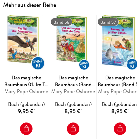
Mehr aus dieser Reihe
spannende Abenteuer
, entdecken
ferne Länder
und lernen
viele
berühmte Persönlichkeiten
kennen.
Band 58
Band 57
Mehr Infos zur Reihe und tolle Extras unter:
www. MagischesBaumhaus. de
Das magische
Das magische
Das magische
Baumhaus 01. Im Tal
Baumhaus (Band
Baumhaus (Band 57
Mary Pope Osborne
der Dinosaurier
Mary Pope Osborne
58) - Das
Mary Pope Osborn
- Narwal in großer
verborgene Reich
Gefahr
Buch (gebunden)
Buch (gebunden)
Buch (gebunden)
der Inka
9,95 €
8,95 €
8,95 €
*
*
*