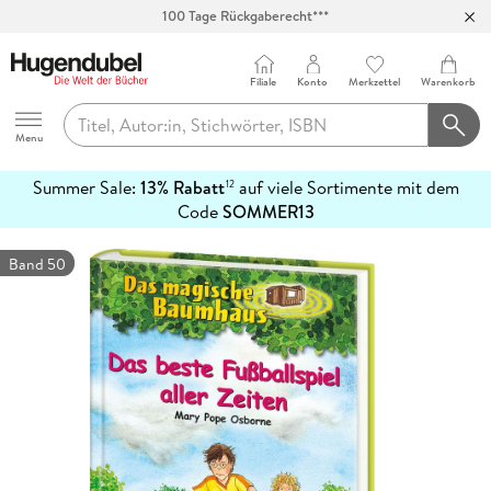
100 Tage Rückgaberecht***
Abholung in über 100 Filialen
Filiale
Konto
Merkzettel
Warenkorb
Hugendubel
Menu
Summer Sale:
13% Rabatt
auf viele Sortimente mit dem
12
mehr
Code
SOMMER13
erfahren
Band 50