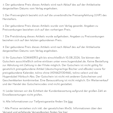
Der gebundene Preis dieses Artikels wird nach Ablauf des auf der Artikelseite
4
dargestellten Datums vom Verlag angehoben.
Der Preisvergleich bezieht sich auf die unverbindliche Preisempfehlung (UVP) des
5
Herstellers.
Der gebundene Preis dieses Artikels wurde vom Verlag gesenkt. Angaben zu
6
Preissenkungen beziehen sich auf den vorherigen Preis.
Die Preisbindung dieses Artikels wurde aufgehoben. Angaben zu Preissenkungen
7
beziehen sich auf den letzten gebundenen Preis.
Der gebundene Preis dieses Artikels wird nach Ablauf des auf der Artikelseite
8
dargestellten Datums vom Verlag angehoben.
Ihr Gutschein SOMMER13 gilt bis einschließlich 10.08.2026. Sie können den
12
Gutschein ausschließlich online einlösen unter www.hugendubel.de. Keine Bestellung
zur Abholung mit Zahlung in der Filiale möglich. Der Gutschein ist nicht gültig für
gesetzlich preisgebundene Artikel (deutschsprachige Bücher und eBooks) sowie für
preisgebundene Kalender, tolino shine (4016621130466), tolino select und das
Hugendubel Hörbuch Abo. Der Gutschein ist nicht mit anderen Gutscheinen und
Geschenkkarten kombinierbar. Eine Barauszahlung ist nicht möglich. Ein Weiterverkauf
und der Handel des Gutscheincodes sind nicht gestattet.
Leider können wir die Echtheit der Kundenbewertung aufgrund der großen Zahl an
15
Einzelbewertungen nicht prüfen.
Alle Informationen zur Tiefpreisgarantie finden Sie
hier
16
Alle Preise verstehen sich inkl. der gesetzlichen MwSt. Informationen über den
*
Versand und anfallende Versandkosten finden Sie
hier