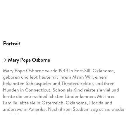
200/128/20 mm
ISBN
9783785581933
Herstelleradresse
Loewe Verlag GmbH, Bühlstr. 4, 95463 Bindlach,
produktsicherheit@loewe-verlag.de
Portrait
Mary Pope Osborne
Mary Pope Osborne wurde 1949 in Fort Sill, Oklahoma,
geboren und lebt heute mit ihrem Mann Will, einem
bekannten Schauspieler und Theaterdirektor, und ihren
Hunden in Connecticut. Schon als Kind reiste sie viel und
lernte die unterschiedlichsten Länder kennen. Mit ihrer
Familie lebte sie in Österreich, Oklahoma, Florida und
anderswo in Amerika. Nach ihrem Studium zog es sie wieder
in die Ferne, und sie reiste viele Monate durch Asien.
Schließlich begann sie zu schreiben und wurde damit
außerordentlich erfolgreich. Im Februar 1993 wurde Mary