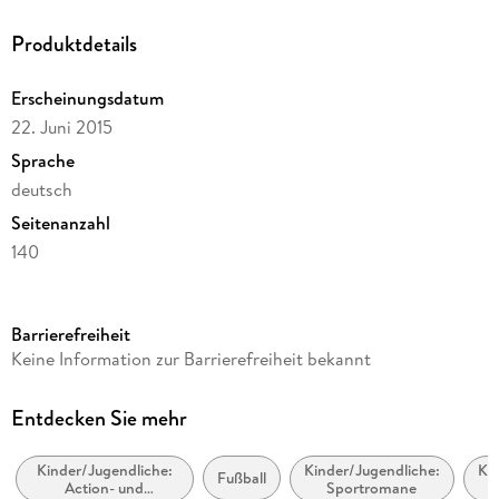
Produktdetails
Erscheinungsdatum
22. Juni 2015
Sprache
deutsch
Seitenanzahl
140
Altersempfehlung
ab 8 Jahre
Barrierefreiheit
Reihe
Keine Information zur Barrierefreiheit bekannt
Das magische Baumhaus / The Magic Tree House, 50
Autor/Autorin
Entdecken Sie mehr
Mary Pope Osborne
Kinder/Jugendliche:
Kinder/Jugendliche:
Kin
Übersetzung
Fußball
Action- und
Sportromane