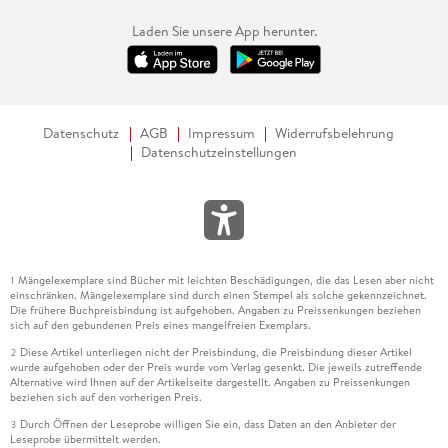
Laden Sie unsere App herunter.
Datenschutz
AGB
Impressum
Widerrufsbelehrung
Datenschutzeinstellungen
Mängelexemplare sind Bücher mit leichten Beschädigungen, die das Lesen aber nicht
1
einschränken. Mängelexemplare sind durch einen Stempel als solche gekennzeichnet.
Die frühere Buchpreisbindung ist aufgehoben. Angaben zu Preissenkungen beziehen
sich auf den gebundenen Preis eines mangelfreien Exemplars.
Diese Artikel unterliegen nicht der Preisbindung, die Preisbindung dieser Artikel
2
wurde aufgehoben oder der Preis wurde vom Verlag gesenkt. Die jeweils zutreffende
Alternative wird Ihnen auf der Artikelseite dargestellt. Angaben zu Preissenkungen
beziehen sich auf den vorherigen Preis.
Durch Öffnen der Leseprobe willigen Sie ein, dass Daten an den Anbieter der
3
Leseprobe übermittelt werden.