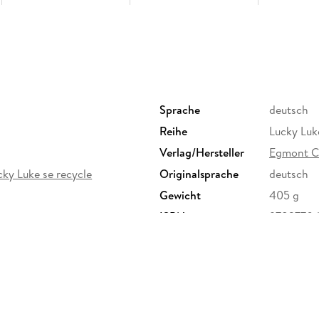
Sprache
deutsch
Reihe
Lucky Lu
Verlag/Hersteller
Egmont C
cky Luke se recycle
Originalsprache
deutsch
Gewicht
405 g
ISBN
9783770
n mbH, Ritterstr. 26, 10969