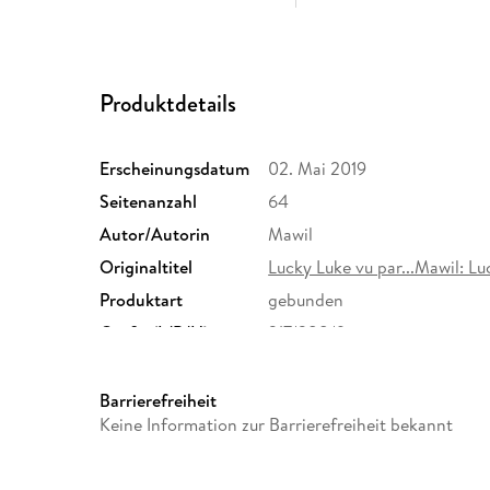
Produktdetails
Erscheinungsdatum
02. Mai 2019
Seitenanzahl
64
Autor/Autorin
Mawil
Originaltitel
Lucky Luke vu par...Mawil: Lu
Produktart
gebunden
Größe (L/B/H)
217/288/9 mm
Herstelleradresse
Egmont Verlagsgesellschafte
Berlin, safety@egmont.de
Barrierefreiheit
Keine Information zur Barrierefreiheit bekannt