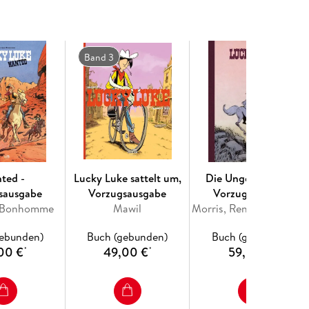
Band 3
ted -
Lucky Luke sattelt um,
Die Ungezähmten -
sausgabe
Vorzugsausgabe
Vorzugsausgabe
u Bonhomme
Mawil
Morris, René Goscinny
gebunden)
Buch (gebunden)
Buch (gebunden)
00 €
49,00 €
59,00 €
*
*
*