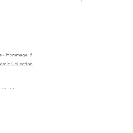
ke - Hommage, 3
omic Collection
440603