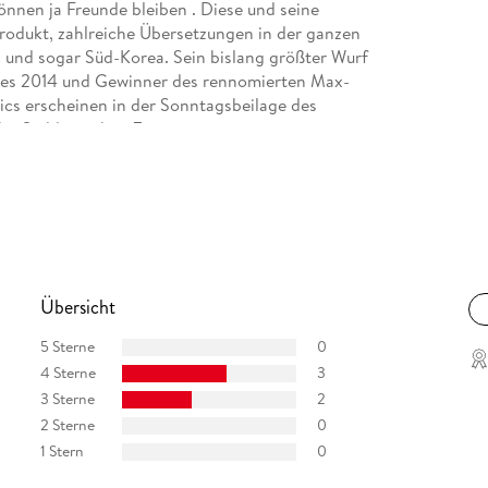
önnen ja Freunde bleiben . Diese und seine
odukt, zahlreiche Übersetzungen in der ganzen
n und sogar Süd-Korea. Sein bislang größter Wurf
ahres 2014 und Gewinner des rennomierten Max-
ics erscheinen in der Sonntagsbeilage des
der Süddeutschen Zeitung.
Übersicht
5 Sterne
0
4 Sterne
3
3 Sterne
2
2 Sterne
0
1 Stern
0