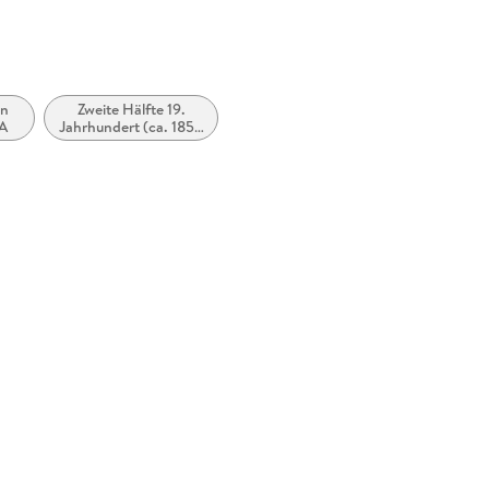
en
Zweite Hälfte 19.
SA
Jahrhundert (ca. 1850
bis ca. 1899)