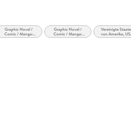
Graphic Novel /
Graphic Novel /
Vereinigte Staat
Comic / Manga:
Comic / Manga:
von Amerika, U
Action und Abenteuer
Superhelden und
Superschurken