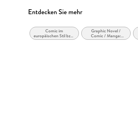
Entdecken Sie mehr
Comic im
Graphic Novel /
europäischen Stil bzw.
Comic / Manga:
Tradition
Humor