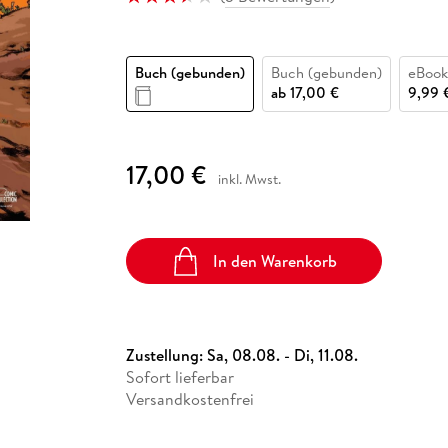
Fremdsprachige Bücher
n Lernhilfen
 Jugendbücher
eiber
Hörbuch Downloads im Bundle
cher
 Vergleich
 Puzzlezubehör
Lernen
New Adult
STABILO
Taschenbücher
hilfen
hriller
 Backen
er
lender
Ratgeber
Buch (gebunden)
Buch (gebunden)
eBook
op
hriller
Romance
ab
17,00 €
9,99 
Sachbücher
precher:innen
Science Fiction
17,00 €
inkl. Mwst.
Fremdsprachige Bücher
In den Warenkorb
Zustellung:
Sa, 08.08. - Di, 11.08.
Sofort lieferbar
Versandkostenfrei