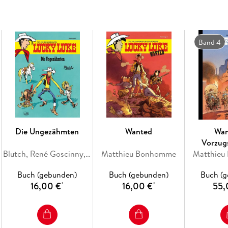
Band 4
Die Ungezähmten
Wanted
Wan
Vorzug
Blutch, René Goscinny, Morris
Matthieu Bonhomme
Matthie
Buch (gebunden)
Buch (gebunden)
Buch (
16,00 €
16,00 €
55,
*
*