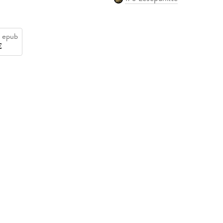
 epub
€