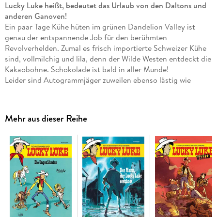
Lucky Luke heißt, bedeutet das Urlaub von den Daltons und
anderen Ganoven!
Ein paar Tage Kühe hüten im grünen Dandelion Valley ist
genau der entspannende Job für den berühmten
Revolverhelden. Zumal es frisch importierte Schweizer Kühe
sind, vollmilchig und lila, denn der Wilde Westen entdeckt die
Kakaobohne. Schokolade ist bald in aller Munde!
Leider sind Autogrammjäger zuweilen ebenso lästig wie
Kopfgeldjäger, und Sitting Butch vom Stamme der Chicorée
hat auch schlechte Laune.
Vor allem aber sind da die poor lonesome Cowboys Bud und
Mehr aus dieser Reihe
Terence, die sich vor lauter liebevoller Zuneigung am liebsten
verprügeln. Und genau das führt zu zartbitteren Gerüchten in
der rauen Westernstadt Straight Gulch.
Seit der Kindheit ist Ralf König Bewunderer von Morris und
seinem grandiosen Strich. 'Calamity Jane' war einer der
ersten Comics, die König begeistert studierte, und so darf in
dieser Verbeugung vor dem Großmeister auch die fluchende,
flintenschwingende Legende nicht fehlen. Ein Comicspaß