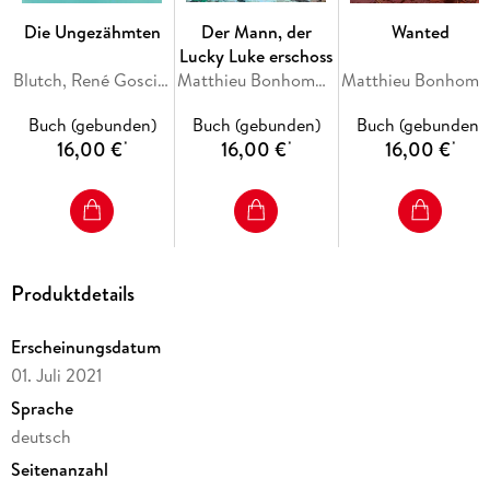
zum auf der Zunge zergehen lassen!
Die Ungezähmten
Der Mann, der
Wanted
Lucky Luke erschoss
Blutch, René Goscinny, Morris
Matthieu Bonhomme
Matthieu Bonhomme
Buch (gebunden)
Buch (gebunden)
Buch (gebunden)
16,00 €
16,00 €
16,00 €
*
*
*
Produktdetails
Erscheinungsdatum
01. Juli 2021
Sprache
deutsch
Seitenanzahl