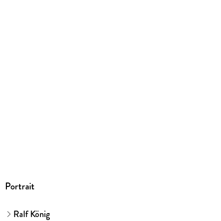
290/219/9 mm
ISBN
9783770405008
Herstelleradresse
Egmont Verlagsgesellschaften mbH, Ritterstr. 26, 10969
Berlin, safety@egmont.de
Portrait
Ralf König