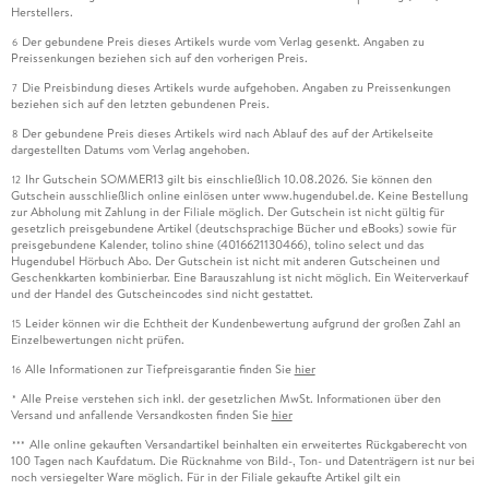
Herstellers.
Der gebundene Preis dieses Artikels wurde vom Verlag gesenkt. Angaben zu
6
Preissenkungen beziehen sich auf den vorherigen Preis.
Die Preisbindung dieses Artikels wurde aufgehoben. Angaben zu Preissenkungen
7
beziehen sich auf den letzten gebundenen Preis.
Der gebundene Preis dieses Artikels wird nach Ablauf des auf der Artikelseite
8
dargestellten Datums vom Verlag angehoben.
Ihr Gutschein SOMMER13 gilt bis einschließlich 10.08.2026. Sie können den
12
Gutschein ausschließlich online einlösen unter www.hugendubel.de. Keine Bestellung
zur Abholung mit Zahlung in der Filiale möglich. Der Gutschein ist nicht gültig für
gesetzlich preisgebundene Artikel (deutschsprachige Bücher und eBooks) sowie für
preisgebundene Kalender, tolino shine (4016621130466), tolino select und das
Hugendubel Hörbuch Abo. Der Gutschein ist nicht mit anderen Gutscheinen und
Geschenkkarten kombinierbar. Eine Barauszahlung ist nicht möglich. Ein Weiterverkauf
und der Handel des Gutscheincodes sind nicht gestattet.
Leider können wir die Echtheit der Kundenbewertung aufgrund der großen Zahl an
15
Einzelbewertungen nicht prüfen.
Alle Informationen zur Tiefpreisgarantie finden Sie
hier
16
Alle Preise verstehen sich inkl. der gesetzlichen MwSt. Informationen über den
*
Versand und anfallende Versandkosten finden Sie
hier
Alle online gekauften Versandartikel beinhalten ein erweitertes Rückgaberecht von
***
100 Tagen nach Kaufdatum. Die Rücknahme von Bild-, Ton- und Datenträgern ist nur bei
noch versiegelter Ware möglich. Für in der Filiale gekaufte Artikel gilt ein