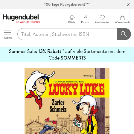
100 Tage Rückgaberecht***
Abholung in über 100 Filialen
Filiale
Konto
Merkzettel
Warenkorb
Hugendubel
Menu
Summer Sale:
13% Rabatt
auf viele Sortimente mit dem
12
mehr
Code
SOMMER13
erfahren