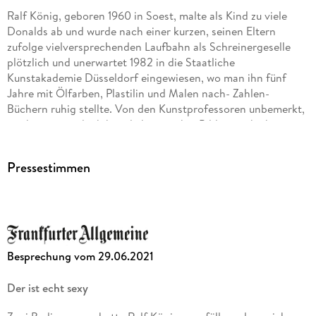
Ralf König, geboren 1960 in Soest, malte als Kind zu viele
Donalds ab und wurde nach einer kurzen, seinen Eltern
zufolge vielversprechenden Laufbahn als Schreinergeselle
plötzlich und unerwartet 1982 in die Staatliche
Kunstakademie Düsseldorf eingewiesen, wo man ihn fünf
Jahre mit Ölfarben, Plastilin und Malen nach- Zahlen-
Büchern ruhig stellte. Von den Kunstprofessoren unbemerkt,
zeichnete er jedoch heimlich weiterhin Bildergeschichten.
Obwohl ihm eine ernst zu nehmende gleichgeschlechtliche
Veranlagung einhergehend mit zu viel Fantasie bescheinigt
Pressestimmen
wurde, setzte man ihn nach zehn Semestern auf freien Fuß.
Seither penetriert er die Bevölkerung im In- und Ausland mit
seinen hemmungslosen und hedonistischen
Knollennasenfiguren, was ihm 1993 (in einem
Indizierungsantrag des Bayerischen Jugendamtes) den
Vorwurf einbrachte, Homosexualität als etwas
Besprechung vom 29.06.2021
Selbstverständliches darzustellen und Heterosexualität zu
diskriminieren. (Der Antrag wurde von der Bundesprüfstelle
Der ist echt sexy
unter dem Kunstvorbehalt abgelehnt.) Ralf König lebt und
kritzelt von der Staatsgewalt unbehelligt in Köln am Rhein.