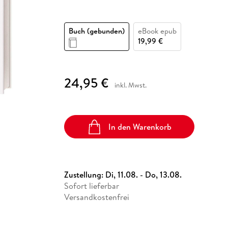
Fremdsprachige Bücher
n Lernhilfen
 Jugendbücher
eiber
Hörbuch Downloads im Bundle
cher
 Vergleich
 Puzzlezubehör
Lernen
New Adult
STABILO
Taschenbücher
hilfen
hriller
 Backen
er
lender
Ratgeber
Buch (gebunden)
eBook epub
op
19,99 €
hriller
Romance
Sachbücher
precher:innen
Science Fiction
24,95 €
inkl. Mwst.
Fremdsprachige Bücher
In den Warenkorb
Zustellung:
Di, 11.08. - Do, 13.08.
Sofort lieferbar
Versandkostenfrei