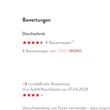
sowie Infos zur Kochdauer und Haltbarkeit, was ich
kann es schon woanders gesehen zu haben. book-re
Bewertungen
Tonnenweise werden in Deutschland Lebensmittel w
Wänden darauf achten will, diese Verschwendung zu
Westfälische Nachrichten
Durchschnitt
15
8 Bewertungen
8 Bewertungen
von
LovelyBooks
LovelyBooks-Bewertung
Von JudithNaschkatze
am
07.04.2024
Verschwendung von Essen vermeiden - dazu inspiri