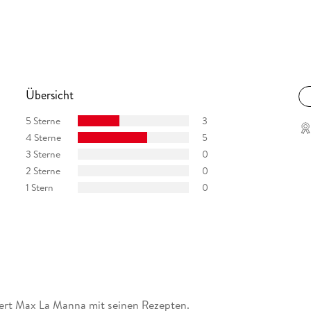
 sehr erfrischend finde und mich nicht erinnern
views. at
eggeworfen. Wer zumindest in den eigenen vier
 beenden, hat hier einen guten Ratgeber.
Übersicht
5 Sterne
3
4 Sterne
5
3 Sterne
0
2 Sterne
0
1 Stern
0
ert Max La Manna mit seinen Rezepten.