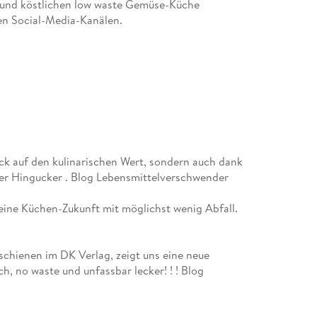
n und köstlichen low waste Gemüse-Küche
nen Social-Media-Kanälen.
ick auf den kulinarischen Wert, sondern auch dank
ter Hingucker . Blog Lebensmittelverschwender
n eine Küchen-Zukunft mit möglichst wenig Abfall.
chienen im DK Verlag, zeigt uns eine neue
h, no waste und unfassbar lecker! ! ! Blog
ichtlich und man findet immer zusätzliche Tipps,