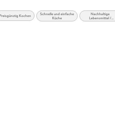
Super einfach, super lecker! Das Kochbuch de
schnellen Rezepten und Tipps für die nachhal
Schnelle und einfache
Nachhaltige
Preisgünstig Kochen
Küche
Lebensmittel /
Kochen