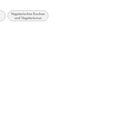
s Social-Media-Stars Max La Manna mit 135
tige Zero Waste Küche.
Vegetarisches Kochen
und Vegetarismus