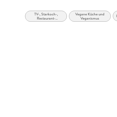
TV-, Starkoch-,
Vegane Küche und
Restaurant-
Veganismus
Kochbücher