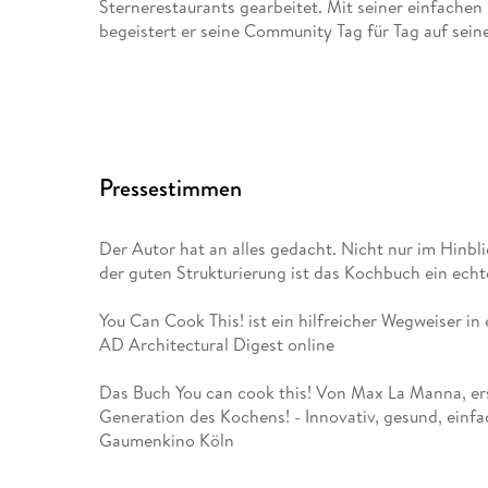
Sternerestaurants gearbeitet. Mit seiner einfache
begeistert er seine Community Tag für Tag auf sei
Pressestimmen
Der Autor hat an alles gedacht. Nicht nur im Hinbl
der guten Strukturierung ist das Kochbuch ein ech
You Can Cook This! ist ein hilfreicher Wegweiser i
AD Architectural Digest online
Das Buch You can cook this! Von Max La Manna, ers
Generation des Kochens! - Innovativ, gesund, einfac
Gaumenkino Köln
Die Rezepte sind richtig gut beschrieben und übers