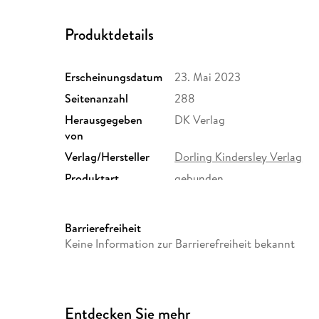
Produktdetails
Erscheinungsdatum
23. Mai 2023
Seitenanzahl
288
Herausgegeben
DK Verlag
von
Verlag/Hersteller
Dorling Kindersley Verlag
Produktart
gebunden
Gewicht
1125 g
ISBN
9783831047895
Barrierefreiheit
Keine Information zur Barrierefreiheit bekannt
Entdecken Sie mehr