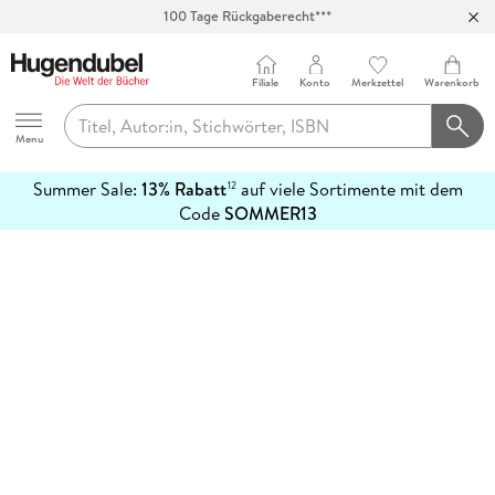
100 Tage Rückgaberecht***
Abholung in über 100 Filialen
Filiale
Konto
Merkzettel
Warenkorb
Hugendubel
Menu
Summer Sale:
13% Rabatt
auf viele Sortimente mit dem
12
mehr
Code
SOMMER13
erfahren