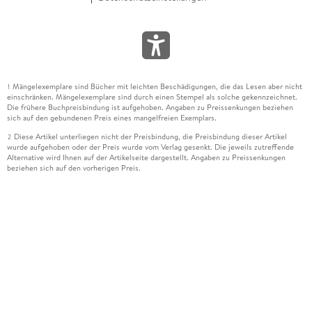
Mängelexemplare sind Bücher mit leichten Beschädigungen, die das Lesen aber nicht
1
einschränken. Mängelexemplare sind durch einen Stempel als solche gekennzeichnet.
Die frühere Buchpreisbindung ist aufgehoben. Angaben zu Preissenkungen beziehen
sich auf den gebundenen Preis eines mangelfreien Exemplars.
Diese Artikel unterliegen nicht der Preisbindung, die Preisbindung dieser Artikel
2
wurde aufgehoben oder der Preis wurde vom Verlag gesenkt. Die jeweils zutreffende
Alternative wird Ihnen auf der Artikelseite dargestellt. Angaben zu Preissenkungen
beziehen sich auf den vorherigen Preis.
Durch Öffnen der Leseprobe willigen Sie ein, dass Daten an den Anbieter der
3
Leseprobe übermittelt werden.
Der gebundene Preis dieses Artikels wird nach Ablauf des auf der Artikelseite
4
dargestellten Datums vom Verlag angehoben.
Der Preisvergleich bezieht sich auf die unverbindliche Preisempfehlung (UVP) des
5
Herstellers.
Der gebundene Preis dieses Artikels wurde vom Verlag gesenkt. Angaben zu
6
Preissenkungen beziehen sich auf den vorherigen Preis.
Die Preisbindung dieses Artikels wurde aufgehoben. Angaben zu Preissenkungen
7