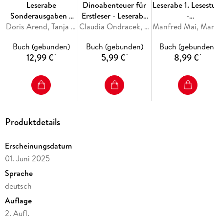
Leserabe
Dinoabenteuer für
Leserabe 1. Lesestu
Sonderausgaben -
Erstleser - Leserabe
-
Juhu, jetzt bin ich
Doris Arend, Tanja Bürgermeister, Anja Kiel, Henriette Wich
1. Klasse -
Claudia Ondracek, Martin Klein
Fußballgeschichte
Manfred M
Schulkind!
Erstlesebuch für
Buch (gebunden)
Buch (gebunden)
Buch (gebunden)
Kinder ab 6 Jahren
12,99 €
5,99 €
8,99 €
*
*
*
Produktdetails
Erscheinungsdatum
01. Juni 2025
Sprache
deutsch
Auflage
2. Aufl.