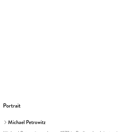
Gewicht
294 g
Größe (L/B/H)
232/173/9 mm
ISBN
9783473464029
Herstelleradresse
Ravensburger Verlag GmbH, Postfach 2460, 88194
Ravensburg, service@ravensburger.de
Portrait
Michael Petrowitz