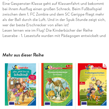
Eine Gespenster-Klasse geht auf Klassenfahrt und bekommt
bei ihrem Ausflug einen großen Schreck. Beim Fußballspiel
zwischen dem 1. FC Zombie und dem SC Gerippe fliegt mehr
als der Ball durch die Luft. Und in der Spuk-Stunde zeigt sich,
wer der beste Erschrecker von allen ist!
Lesen lernen wie im Flug! Die Kinderbücher der Reihe
Leserabe - 1. Lesestufe wurden mit Pädagogen entwickelt und
richten sich an Leseanfänger ab der 1. Klasse. Kurze Texte in
großer Fibelschrift sichern erste Leseerfolge und steigern die
Lesekompetenz von Mädchen und Jungen ab 6 Jahren.
Mehr aus dieser Reihe
Empfohlen von Stiftung Lesen, gelistet bei Antolin.