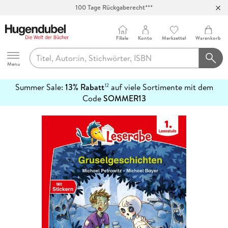
100 Tage Rückgaberecht***
Abholung in über 100 Filialen
Filiale
Konto
Merkzettel
Warenkorb
Hugendubel
Menu
Summer Sale:
13% Rabatt
auf viele Sortimente mit dem
12
mehr
Code
SOMMER13
erfahren