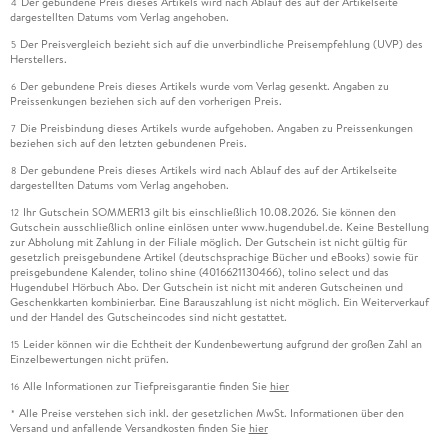
Der gebundene Preis dieses Artikels wird nach Ablauf des auf der Artikelseite
4
dargestellten Datums vom Verlag angehoben.
Der Preisvergleich bezieht sich auf die unverbindliche Preisempfehlung (UVP) des
5
Herstellers.
Der gebundene Preis dieses Artikels wurde vom Verlag gesenkt. Angaben zu
6
Preissenkungen beziehen sich auf den vorherigen Preis.
Die Preisbindung dieses Artikels wurde aufgehoben. Angaben zu Preissenkungen
7
beziehen sich auf den letzten gebundenen Preis.
Der gebundene Preis dieses Artikels wird nach Ablauf des auf der Artikelseite
8
dargestellten Datums vom Verlag angehoben.
Ihr Gutschein SOMMER13 gilt bis einschließlich 10.08.2026. Sie können den
12
Gutschein ausschließlich online einlösen unter www.hugendubel.de. Keine Bestellung
zur Abholung mit Zahlung in der Filiale möglich. Der Gutschein ist nicht gültig für
gesetzlich preisgebundene Artikel (deutschsprachige Bücher und eBooks) sowie für
preisgebundene Kalender, tolino shine (4016621130466), tolino select und das
Hugendubel Hörbuch Abo. Der Gutschein ist nicht mit anderen Gutscheinen und
Geschenkkarten kombinierbar. Eine Barauszahlung ist nicht möglich. Ein Weiterverkauf
und der Handel des Gutscheincodes sind nicht gestattet.
Leider können wir die Echtheit der Kundenbewertung aufgrund der großen Zahl an
15
Einzelbewertungen nicht prüfen.
Alle Informationen zur Tiefpreisgarantie finden Sie
hier
16
Alle Preise verstehen sich inkl. der gesetzlichen MwSt. Informationen über den
*
Versand und anfallende Versandkosten finden Sie
hier