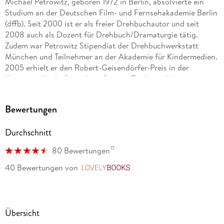
Michael Petrowitz, geboren 1972 in Berlin, absolvierte ein
Studium an der Deutschen Film- und Fernsehakademie Berlin
(dffb). Seit 2000 ist er als freier Drehbuchautor und seit
2008 auch als Dozent für Drehbuch/Dramaturgie tätig.
Zudem war Petrowitz Stipendiat der Drehbuchwerkstatt
München und Teilnehmer an der Akademie für Kindermedien.
2005 erhielt er den Robert-Geisendörfer-Preis in der
Kategorie Kinderfernsehen, für sein Erstleser-Abenteuer
"Kung-Fu im Turnschuh" wurde er 2017 mit den Preuschhof-
Preis für Kinderliteratur ausgezeichnet. Michael Petrowitz
Bewertungen
lebt zusammen mit fünf Kindern, vier Schildkröten, drei
Schreibmaschinen und einer Frau in Berlin.
Durchschnitt
15
80 Bewertungen
40 Bewertungen
von
LovelyBooks
Übersicht