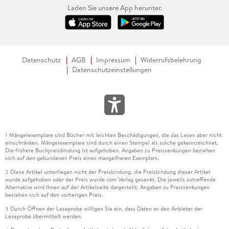
Laden Sie unsere App herunter.
Datenschutz
AGB
Impressum
Widerrufsbelehrung
Datenschutzeinstellungen
Mängelexemplare sind Bücher mit leichten Beschädigungen, die das Lesen aber nicht
1
einschränken. Mängelexemplare sind durch einen Stempel als solche gekennzeichnet.
Die frühere Buchpreisbindung ist aufgehoben. Angaben zu Preissenkungen beziehen
sich auf den gebundenen Preis eines mangelfreien Exemplars.
Diese Artikel unterliegen nicht der Preisbindung, die Preisbindung dieser Artikel
2
wurde aufgehoben oder der Preis wurde vom Verlag gesenkt. Die jeweils zutreffende
Alternative wird Ihnen auf der Artikelseite dargestellt. Angaben zu Preissenkungen
beziehen sich auf den vorherigen Preis.
Durch Öffnen der Leseprobe willigen Sie ein, dass Daten an den Anbieter der
3
Leseprobe übermittelt werden.