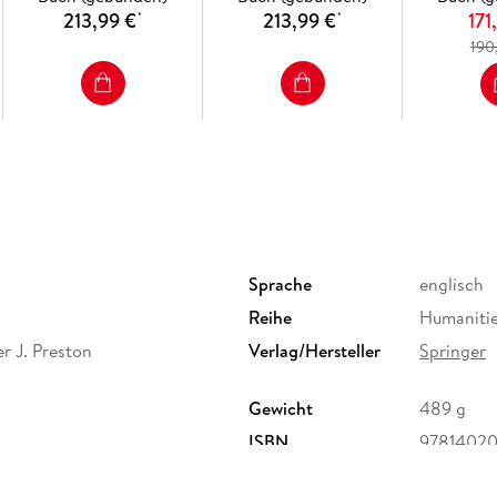
213,99 €
213,99 €
171
*
*
190
Sprache
englisch
Reihe
Humanitie
r J. Preston
Verlag/Hersteller
Springer
Gewicht
489 g
ISBN
9781402
ervice Center GmbH,