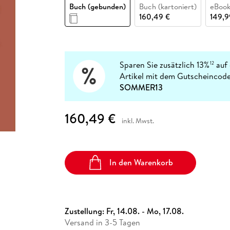
Fremdsprachige Bücher
Buch (gebunden)
Buch (kartoniert)
eBook
n Lernhilfen
 Jugendbücher
eiber
Hörbuch Downloads im Bundle
cher
 Vergleich
 Puzzlezubehör
Lernen
New Adult
STABILO
160,49 €
149,9
Taschenbücher
hilfen
hriller
 Backen
er
lender
Ratgeber
op
hriller
Romance
Sachbücher
Sparen Sie zusätzlich 13%
auf 
12
precher:innen
Artikel mit dem Gutscheincode
Science Fiction
SOMMER13
Fremdsprachige Bücher
160,49 €
inkl. Mwst.
In den Warenkorb
Zustellung:
Fr, 14.08. - Mo, 17.08.
Versand in 3-5 Tagen