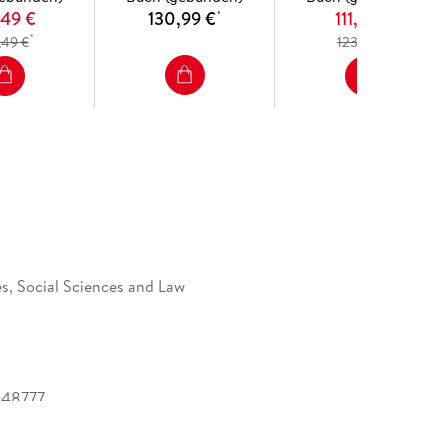
,49 €
130,99 €
111,49 €
*
*
*
,49 €
123,99 €
s, Social Sciences and Law
048777