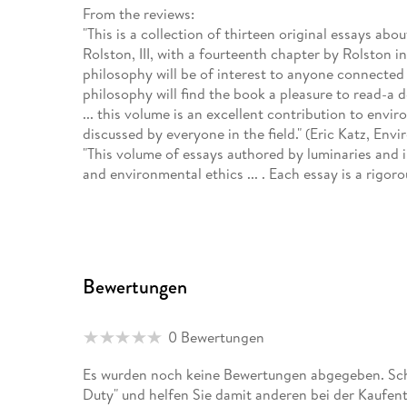
From the reviews:
"This is a collection of thirteen original essays a
Rolston, III, with a fourteenth chapter by Rolston i
philosophy will be of interest to anyone connected 
philosophy will find the book a pleasure to read-a 
... this volume is an excellent contribution to env
discussed by everyone in the field." (Eric Katz, Env
"This volume of essays authored by luminaries and i
and environmental ethics ... . Each essay is a rigor
Rolston's thinking. ... he perceived environmental
could converse with scientists, park rangers, organi
attentive audience, those who read and think abou
ethicists." (Christopher C. Robinson, Journal of Ag
Bewertungen
0 Bewertungen
Es wurden noch keine Bewertungen abgegeben. Schr
Duty" und helfen Sie damit anderen bei der Kaufen