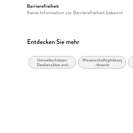
Europaplatz 3, 69115 Heidelb
Barrierefreiheit
ProductSafety@springernat
Keine Information zur Barrierefreiheit bekannt
Entdecken Sie mehr
Umweltschützer:
Wissenschaftsphilosophie u
Denkansätze und
-theorie
Ideologien