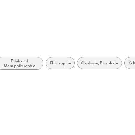
erg,
ure.com
nd
Ethik und
Philosophie
Ökologie, Biosphäre
Kul
Moralphilosophie