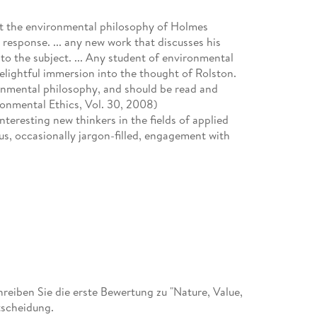
bout the environmental philosophy of Holmes
n response. ... any new work that discusses his
to the subject. ... Any student of environmental
delightful immersion into the thought of Rolston.
ironmental philosophy, and should be read and
ironmental Ethics, Vol. 30, 2008)
nteresting new thinkers in the fields of applied
ous, occasionally jargon-filled, engagement with
 ethics as a forum where voices from philosophy
zers, and other non-philosophers. ... his most
t his work, is composed of philosophers and
ricultural and Environmental Ethics, Vol. 21, 2008)
eiben Sie die erste Bewertung zu "Nature, Value,
tscheidung.