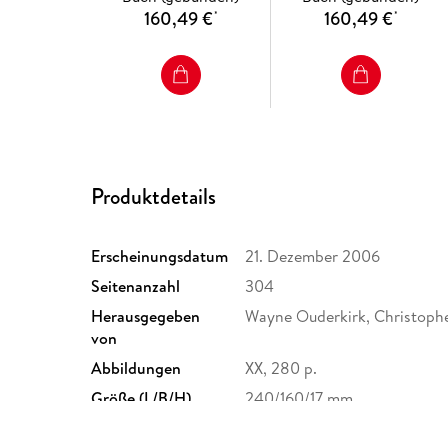
160,49 €
160,49 €
*
*
Produktdetails
Erscheinungsdatum
21. Dezember 2006
Seitenanzahl
304
Herausgegeben
Wayne Ouderkirk, Christophe
von
Abbildungen
XX, 280 p.
Größe (L/B/H)
240/160/17 mm
Herstelleradresse
Springer Nature Customer S