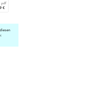
 pdf
9 €
diesen
: