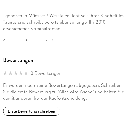
, geboren in Münster / Westfalen, lebt seit ihrer Kindheit im
Taunus und schreibt bereits ebenso lange. Ihr 2010
erschienener Kriminalroman
Schneewittchen muss sterben
brachte ihr den großen Durchbruch, heute ist sie die
Bewertungen
erfolgreichste Krimiautorin Deutschlands. Außerdem
schreibt die Pferdeliebhaberin Jugendbücher und
0 Bewertungen
Unterhaltungsliteratur. Ihre Bücher erscheinen in über 30
Ländern. Vom Polizeipräsidenten Westhessens wurde Nele
Es wurden noch keine Bewertungen abgegeben. Schreiben
Neuhaus zur Kriminalhauptkommissarin ehrenhalber ernannt.
Sie die erste Bewertung zu "Alles wird Asche" und helfen Sie
damit anderen bei der Kaufentscheidung.
Erste Bewertung schreiben