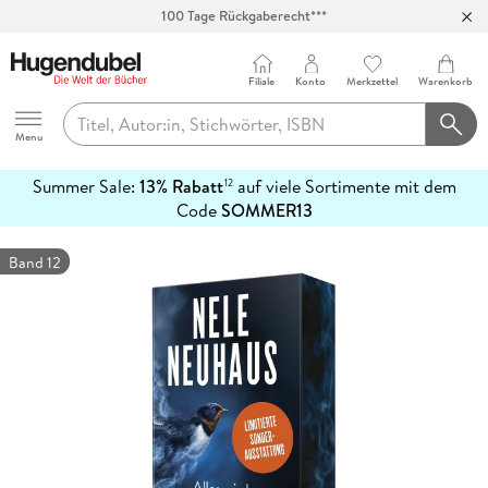
100 Tage Rückgaberecht***
Abholung in über 100 Filialen
Filiale
Konto
Merkzettel
Warenkorb
Hugendubel
Menu
Summer Sale:
13% Rabatt
auf viele Sortimente mit dem
12
mehr
Code
SOMMER13
erfahren
Band 12