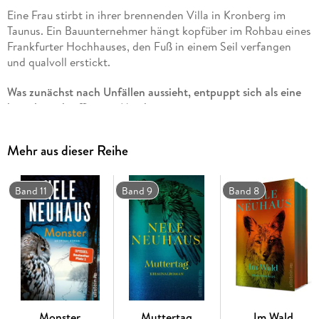
Eine Frau stirbt in ihrer brennenden Villa in Kronberg im
Taunus. Ein Bauunternehmer hängt kopfüber im Rohbau eines
Frankfurter Hochhauses, den Fuß in einem Seil verfangen
und qualvoll erstickt.
Was zunächst nach Unfällen aussieht, entpuppt sich als eine
brutale und raffinierte Mordserie.
Die Ermittlungen führen das erfahrene Ermittlerduo Oliver
Mehr aus dieser Reihe
von Bodenstein und Pia Sander in den Umkreis des tödlich
verunglückten Tech-Milliardärs Patrick Brinkhoff, Entwickler
eines bahnbrechenden KI-Chatbots. Während die beiden
Band 11
Band 9
Band 8
noch versuchen, das dichte Netz aus Loyalitäten in
Brinkhoffs Softwarefirma und Familie zu entwirren, stoßen sie
auf weitere Morde, die alle mit Brinkhoff zusammenhängen.
Pia und Bodenstein müssen einen Mörder stoppen, der keine
Gnade kennt und eiskalt plant.
Ein Krimi über Gier, Rache und Loyalität über den Tod
Monster
Muttertag
Im Wald