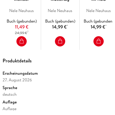
hinaus
Jeder neue Roman von Nele Neuhaus ist ein Ereignis:
Nele Neuhaus
Nele Neuhaus
Nele Neuhaus
brillant konstruiert, fesselnd und mit einem scharfen Blick
auf die Natur des Menschen
Buch (gebunden)
Buch (gebunden)
Buch (gebunden)
11,49 €
14,99 €
14,99 €
*
*
Das neue Buch der deutschen Krimi-Königin in limitierter
7
24,99 €
Sonderaustattung
Produktdetails
Erscheinungsdatum
27. August 2026
Sprache
deutsch
Auflage
Auflage