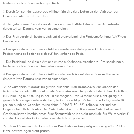
beziehen sich auf den vorherigen Preis.
Durch Öffnen der Leseprobe willigen Sie ein, dass Daten an den Anbieter der
3
Leseprobe übermittelt werden.
Der gebundene Preis dieses Artikels wird nach Ablauf des auf der Artikelseite
4
dargestellten Datums vom Verlag angehoben.
Der Preisvergleich bezieht sich auf die unverbindliche Preisempfehlung (UVP) des
5
Herstellers.
Der gebundene Preis dieses Artikels wurde vom Verlag gesenkt. Angaben zu
6
Preissenkungen beziehen sich auf den vorherigen Preis.
Die Preisbindung dieses Artikels wurde aufgehoben. Angaben zu Preissenkungen
7
beziehen sich auf den letzten gebundenen Preis.
Der gebundene Preis dieses Artikels wird nach Ablauf des auf der Artikelseite
8
dargestellten Datums vom Verlag angehoben.
Ihr Gutschein SOMMER13 gilt bis einschließlich 10.08.2026. Sie können den
12
Gutschein ausschließlich online einlösen unter www.hugendubel.de. Keine Bestellung
zur Abholung mit Zahlung in der Filiale möglich. Der Gutschein ist nicht gültig für
gesetzlich preisgebundene Artikel (deutschsprachige Bücher und eBooks) sowie für
preisgebundene Kalender, tolino shine (4016621130466), tolino select und das
Hugendubel Hörbuch Abo. Der Gutschein ist nicht mit anderen Gutscheinen und
Geschenkkarten kombinierbar. Eine Barauszahlung ist nicht möglich. Ein Weiterverkauf
und der Handel des Gutscheincodes sind nicht gestattet.
Leider können wir die Echtheit der Kundenbewertung aufgrund der großen Zahl an
15
Einzelbewertungen nicht prüfen.