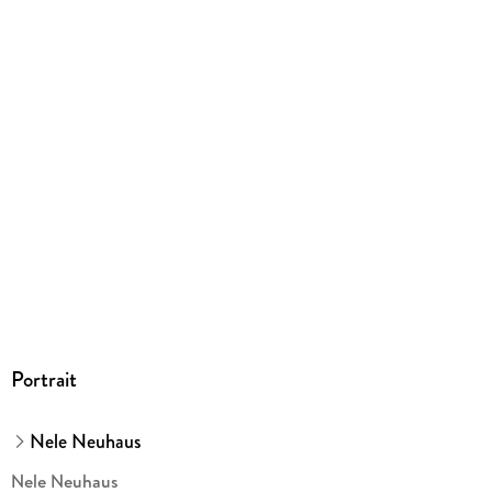
Herstelleradresse
Ullstein Buchverlage GmbH, Friedrichstraße 126, 10117 Berlin,
produktsicherheit@ullstein.de
Portrait
Nele Neuhaus
Nele Neuhaus