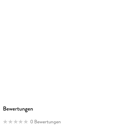
9783417020496
Herstelleradresse
SCM Verlagsgruppe GmbH, Max-Eyth-Str. 41, 71088
Holzgerlingen, info@scm-verlagsgruppe.de
Bewertungen
0 Bewertungen