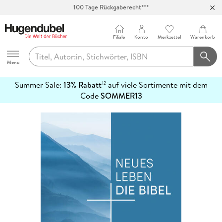
100 Tage Rückgaberecht***
Abholung in über 100 Filialen
Filiale
Konto
Merkzettel
Warenkorb
Hugendubel
Menu
Summer Sale:
13% Rabatt
auf viele Sortimente mit dem
12
mehr
Code
SOMMER13
erfahren