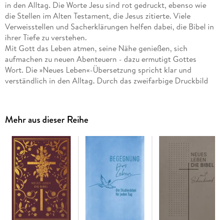
in den Alltag. Die Worte Jesu sind rot gedruckt, ebenso wie
die Stellen im Alten Testament, die Jesus zitierte. Viele
Verweisstellen und Sacherklärungen helfen dabei, die Bibel in
ihrer Tiefe zu verstehen.
Mit Gott das Leben atmen, seine Nähe genießen, sich
aufmachen zu neuen Abenteuern - dazu ermutigt Gottes
Wort. Die »Neues Leben«-Übersetzung spricht klar und
verständlich in den Alltag. Durch das zweifarbige Druckbild
sind Bibeltext, Verszählung und Zwischenüberschriften
optisch voneinander abgehoben. Außerdem sind die Worte
Jesu rot gedruckt, ebenso wie die Stellen im Alten Testament,
Mehr aus dieser Reihe
die Jesus zitierte. Viele Verweisstellen und Sacherklärungen
helfen dabei, die Bibel in ihrer Tiefe zu verstehen.