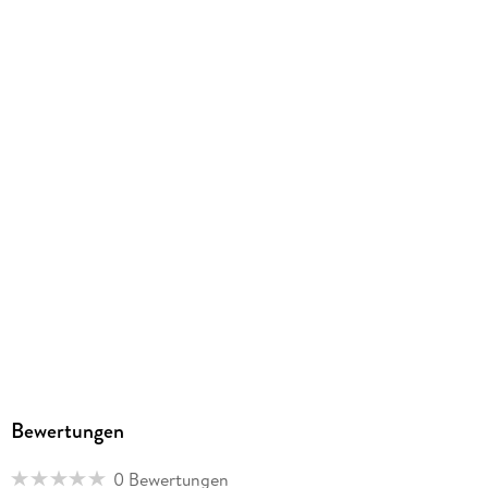
Sonstiges
mit Banderole, weißer Umschlag zum Selbstgestalten,
Leseband, Gummiband
ISBN
9783417253733
Herstelleradresse
SCM Verlagsgruppe GmbH, Max-Eyth-Str. 41, 71088
Holzgerlingen, info@scm-verlagsgruppe.de
Bewertungen
0 Bewertungen