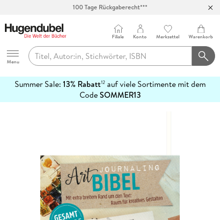
100 Tage Rückgaberecht***
Abholung in über 100 Filialen
Filiale
Konto
Merkzettel
Warenkorb
Hugendubel
Menu
Summer Sale:
13% Rabatt
auf viele Sortimente mit dem
12
mehr
Code
SOMMER13
erfahren