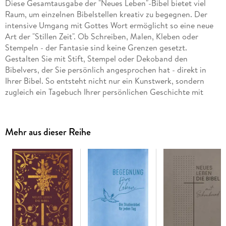
Diese Gesamtausgabe der "Neues Leben"-Bibel bietet viel
Raum, um einzelnen Bibelstellen kreativ zu begegnen. Der
intensive Umgang mit Gottes Wort ermöglicht so eine neue
Art der "Stillen Zeit". Ob Schreiben, Malen, Kleben oder
Stempeln - der Fantasie sind keine Grenzen gesetzt.
Gestalten Sie mit Stift, Stempel oder Dekoband den
Bibelvers, der Sie persönlich angesprochen hat - direkt in
Ihrer Bibel. So entsteht nicht nur ein Kunstwerk, sondern
zugleich ein Tagebuch Ihrer persönlichen Geschichte mit
Gottes Wort! Diese Gesamtausgabe der Neues-Leben-Bibel
lässt viel Raum, einzelnen Bibelstellen kreativ zu begegnen.
Der intensive Umgang mit Gottes Wort ermöglicht eine neue
Mehr aus dieser Reihe
Art der "Stillen Zeit". Ob beschrieben, bemalt, beklebt oder
bestempelt - der Fantasie sind keine Grenzen gesetzt. Und
auch das Buchcover kann selbst gestaltet werden. HINWEIS:
Die dünnen Seiten dieser Bibelausgabe eignen sich nicht zum
Malen mit flüssigen Materialien, weil die Farbe durchdrückt.
Unser Tipp: Auf bibleartjournaling. de werden Methoden des
Grundierens vorgestellt, damit das Papier weniger
durchlässig wird.