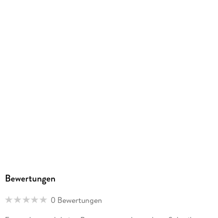
Größe (L/B/H)
244/172/45 mm
ISBN
9783417257885
Herstelleradresse
SCM Verlagsgruppe GmbH, Max-Eyth-Str. 41, 71088
Holzgerlingen, info@scm-verlagsgruppe.de
Bewertungen
0 Bewertungen