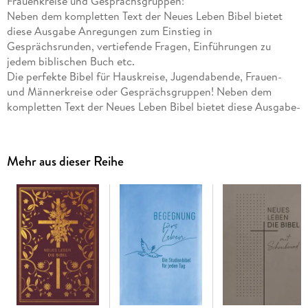
Frauenkreise und Gesprächsgruppen!
Neben dem kompletten Text der Neues Leben Bibel bietet
diese Ausgabe Anregungen zum Einstieg in
Gesprächsrunden, vertiefende Fragen, Einführungen zu
jedem biblischen Buch etc.
Die perfekte Bibel für Hauskreise, Jugendabende, Frauen-
und Männerkreise oder Gesprächsgruppen! Neben dem
kompletten Text der Neues Leben Bibel bietet diese Ausgabe-
Anregungen zum Einstieg in Gesprächsrunden- vertiefende
Fragen direkt neben dem Bibeltext - für jeden einzelnen
Abschnitt der Bibel- 111 ausgearbeitete Kurse für
Mehr aus dieser Reihe
verschiedene Zielgruppen (Männer, Frauen, Singles,
Verheiratete, Jugendliche oder Berufstätige)- 194 beliebte
Geschichten und Berichte der Bibel - mit Gesprächsfragen
aufbereitet- Einführungen zu jedem biblischen Buch,
historische Hintergründe, sowie Informationen zu Verfasser,
Entstehungszeit und Besonderheit- 66 Zusatz-Seiten für
Hauskreisleiter mit Tipps von erfahrenen Mitarbeitern aus
dem Autorenpool des Hauskreismagazins. Mithilfe der
aufbereiteten Informationen und der begleitenden Fragen
kommt man leicht ins Gespräch, gewinnt tieferes biblisches