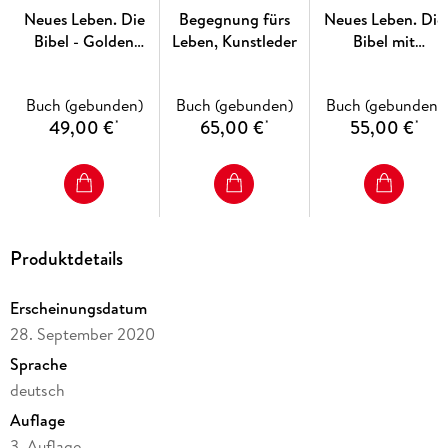
Wissen und wird motiviert, das Erkannte in den Alltag
Neues Leben. Die
Begegnung fürs
Neues Leben. Die
umzusetzen. Die ideale Fundgrube bei der Vorbereitung von
Bibel - Golden
Leben, Kunstleder
Bibel mit
Bibelkursen, Andachten, Bibelarbeiten und Predigten, sowie
Grace Edition,
Schreibrand
für die persönliche Bibellese.
Bordeauxrot
Buch (gebunden)
Buch (gebunden)
Buch (gebunden)
49,00 €
65,00 €
55,00 €
*
*
*
Produktdetails
Erscheinungsdatum
28. September 2020
Sprache
deutsch
Auflage
3. Auflage