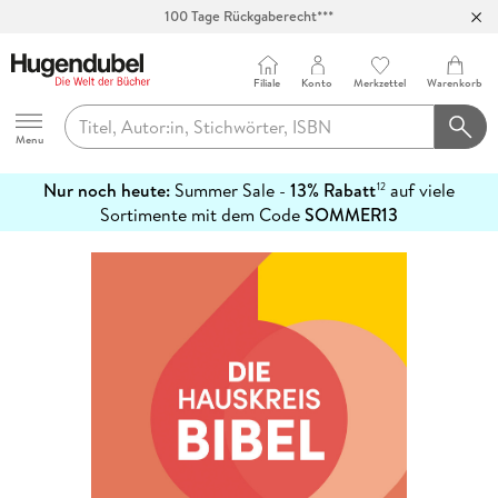
100 Tage Rückgaberecht***
Abholung in über 100 Filialen
Filiale
Konto
Merkzettel
Warenkorb
Hugendubel
Menu
Nur noch heute:
Summer Sale -
13% Rabatt
auf viele
12
mehr
Sortimente mit dem Code
SOMMER13
erfahren