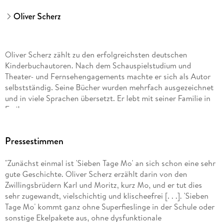
Oliver Scherz
Oliver Scherz zählt zu den erfolgreichsten deutschen
Kinderbuchautoren. Nach dem Schauspielstudium und
Theater- und Fernsehengagements machte er sich als Autor
selbstständig. Seine Bücher wurden mehrfach ausgezeichnet
und in viele Sprachen übersetzt. Er lebt mit seiner Familie in
Freiburg.
Philip Waechter,
Pressestimmen
geboren 1968 in Frankfurt am Main, studierte
"Zunächst einmal ist 'Sieben Tage Mo' an sich schon eine sehr
Kommunikationsdesign mit dem Schwerpunkt Illustration an
gute Geschichte. Oliver Scherz erzählt darin von den
der Fachhochschule Mainz und lebt heute als freier Grafiker
Zwillingsbrüdern Karl und Moritz, kurz Mo, und er tut dies
und Illustrator in Frankfurt am Main. 1999 gründete er mit
sehr zugewandt, vielschichtig und klischeefrei [. . .]. 'Sieben
anderen Illustratorinnen und Illustratoren die
Tage Mo' kommt ganz ohne Superfieslinge in der Schule oder
Ateliergemeinschaft LABOR.
sonstige Ekelpakete aus, ohne dysfunktionale