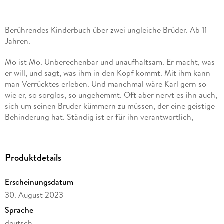
Berührendes Kinderbuch über zwei ungleiche Brüder. Ab 11
Jahren.
Mo ist Mo. Unberechenbar und unaufhaltsam. Er macht, was
er will, und sagt, was ihm in den Kopf kommt. Mit ihm kann
man Verrücktes erleben. Und manchmal wäre Karl gern so
wie er, so sorglos, so ungehemmt. Oft aber nervt es ihn auch,
sich um seinen Bruder kümmern zu müssen, der eine geistige
Behinderung hat. Ständig ist er für ihn verantwortlich,
gefühlte sieben Tage die Woche. Am liebsten möchte Karl
sich freimachen von allem, einfach mit dem Rad durch die
Gegend fahren. Oder Nida treffen, die er immer
Produktdetails
interessanter findet. Um sie zu sehen, lässt er Mo für ein paar
Stunden allein. Als er nach Hause zurückkehrt, ist sein Bruder
Erscheinungsdatum
verschwunden . . .
30. August 2023
Sprache
deutsch