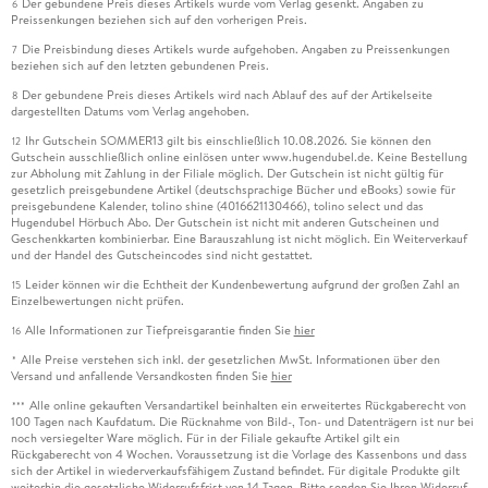
Der gebundene Preis dieses Artikels wurde vom Verlag gesenkt. Angaben zu
6
Preissenkungen beziehen sich auf den vorherigen Preis.
Die Preisbindung dieses Artikels wurde aufgehoben. Angaben zu Preissenkungen
7
beziehen sich auf den letzten gebundenen Preis.
Der gebundene Preis dieses Artikels wird nach Ablauf des auf der Artikelseite
8
dargestellten Datums vom Verlag angehoben.
Ihr Gutschein SOMMER13 gilt bis einschließlich 10.08.2026. Sie können den
12
Gutschein ausschließlich online einlösen unter www.hugendubel.de. Keine Bestellung
zur Abholung mit Zahlung in der Filiale möglich. Der Gutschein ist nicht gültig für
gesetzlich preisgebundene Artikel (deutschsprachige Bücher und eBooks) sowie für
preisgebundene Kalender, tolino shine (4016621130466), tolino select und das
Hugendubel Hörbuch Abo. Der Gutschein ist nicht mit anderen Gutscheinen und
Geschenkkarten kombinierbar. Eine Barauszahlung ist nicht möglich. Ein Weiterverkauf
und der Handel des Gutscheincodes sind nicht gestattet.
Leider können wir die Echtheit der Kundenbewertung aufgrund der großen Zahl an
15
Einzelbewertungen nicht prüfen.
Alle Informationen zur Tiefpreisgarantie finden Sie
hier
16
Alle Preise verstehen sich inkl. der gesetzlichen MwSt. Informationen über den
*
Versand und anfallende Versandkosten finden Sie
hier
Alle online gekauften Versandartikel beinhalten ein erweitertes Rückgaberecht von
***
100 Tagen nach Kaufdatum. Die Rücknahme von Bild-, Ton- und Datenträgern ist nur bei
noch versiegelter Ware möglich. Für in der Filiale gekaufte Artikel gilt ein
Rückgaberecht von 4 Wochen. Voraussetzung ist die Vorlage des Kassenbons und dass
sich der Artikel in wiederverkaufsfähigem Zustand befindet. Für digitale Produkte gilt
weiterhin die gesetzliche Widerrufsfrist von 14 Tagen. Bitte senden Sie Ihren Widerruf