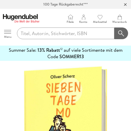
Abholung in über 100 Filialen
Filiale
Konto
Merkzettel
Warenkorb
Hugendubel
Menu
Summer Sale:
13% Rabatt
auf viele Sortimente mit dem
12
mehr
Code
SOMMER13
erfahren