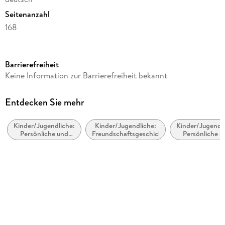
Seitenanzahl
168
Altersempfehlung
von 11 bis 14 Jahren
Barrierefreiheit
Autor/Autorin
Keine Information zur Barrierefreiheit bekannt
Oliver Scherz
Illustrationen
Entdecken Sie mehr
Philip Waechter
Kinder/Jugendliche:
Kinder/Jugendliche:
Kinder/Jugendli
Verlag/Hersteller
Persönliche und
Freundschaftsgeschichten
Persönliche u
Thienemann
soziale Themen:
soziale Theme
Diversität,
Geschwiste
Produktart
Gleichberechtigung
und Inklusion
gebunden
Abbildungen
11 Abb.
Gewicht
344 g