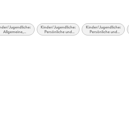
 dargestellt
nder/Jugendliche:
Kinder/Jugendliche:
Kinder/Jugendliche:
Allgemeine,
Persönliche und
Persönliche und
moderne und
soziale Themen:
soziale Themen:
zeitgenössische
Geschwister
Diversität,
Belletristik
Gleichberechtigung,
soziale
Gerechtigkeit,
Gleichstellung und
Inklusion