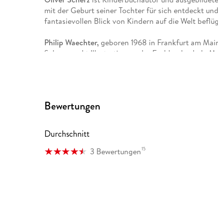
mit der Geburt seiner Tochter für sich entdeckt und
fantasievollen Blick von Kindern auf die Welt beflüge
Philip Waechter,
geboren 1968 in Frankfurt am Mai
Schwerpunkt Illustration an der Fachhochschule Mai
Illustrator in Frankfurt am Main. 1999 gründete er m
Ateliergemeinschaft LABOR.
Bewertungen
Durchschnitt
15
3 Bewertungen