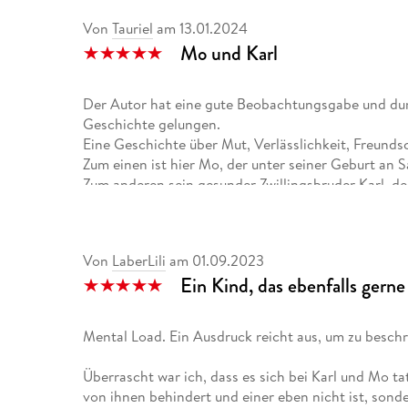
Von
Tauriel
am
13.01.2024
Mo und Karl
Der Autor hat eine gute Beobachtungsgabe und dur
Geschichte gelungen.
Eine Geschichte über Mut, Verlässlichkeit, Freundsc
Zum einen ist hier Mo, der unter seiner Geburt an S
Zum anderen sein gesunder Zwillingsbruder Karl, d
Der Vater glänzt hier durch Abwesenheit, die Mutter 
Da ist nicht viel Zeit für ihre Söhne und es erwec
Behinderung hier mehr im Fokus der Mutter steht!
Von
LaberLili
am
01.09.2023
Der Autor beschreibt hier anschaulich über Karls G
Ein Kind, das ebenfalls gern
werden möchte.
Welcher Lösungsansatz sich hier am Ende herauskrista
Vielen Dank an den Thienemann-Verlag und an NetG
Mental Load. Ein Ausdruck reicht aus, um zu beschr
Rezensionsexemplar
Überrascht war ich, dass es sich bei Karl und Mo tat
von ihnen behindert und einer eben nicht ist, sond