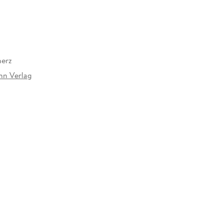
herz
nn Verlag