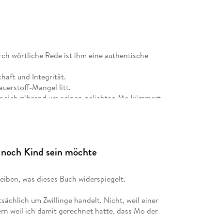
ch wörtliche Rede ist ihm eine authentische
haft und Integrität.
auerstoff-Mangel litt.
er sich rührend um seinen geliebten Mo kümmert.
ist im sozialen Bereich tätig und arbeitet viel.
kt den Anschein, das Mo Aufgrund seiner
efühle und dem Zwiespalt, wie er allem gerecht
e noch Kind sein möchte
llisiert, lest selbst.
alley für dieses außergewöhnliche
eiben, was dieses Buch widerspiegelt.
sächlich um Zwillinge handelt. Nicht, weil einer
ern weil ich damit gerechnet hatte, dass Mo der