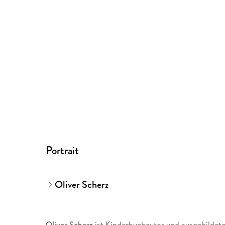
Portrait
Oliver Scherz
Oliver Scherz
ist Kinderbuchautor und ausgebildete