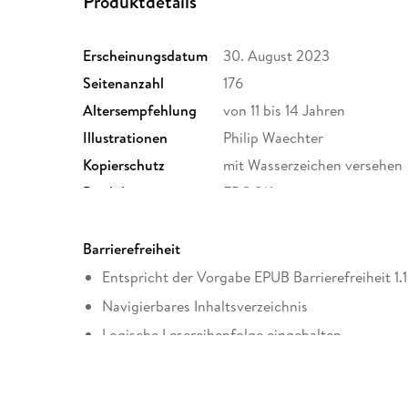
Produktdetails
Erscheinungsdatum
30. August 2023
Seitenanzahl
176
Altersempfehlung
von 11 bis 14 Jahren
Illustrationen
Philip Waechter
Kopierschutz
mit Wasserzeichen versehen
Produktart
EBOOK
ISBN
9783522611329
Barrierefreiheit
Entspricht der Vorgabe EPUB Barrierefreiheit 1.1
Navigierbares Inhaltsverzeichnis
Logische Lesereihenfolge eingehalten
Kurze Alternativtexte (z.B. für Abbildungen) vo
Sprachkennzeichnung vorhanden