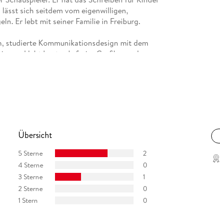
 lässt sich seitdem vom eigenwilligen,
ln. Er lebt mit seiner Familie in Freiburg.
n, studierte Kommunikationsdesign mit dem
nz und lebt heute als freier Grafiker und
it anderen Illustratorinnen und Illustratoren die
Übersicht
5 Sterne
2
4 Sterne
0
3 Sterne
1
2 Sterne
0
1 Stern
0