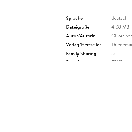
Sprache
deutsch
Dateigröße
4,68 MB
Autor/Autorin
Oliver Sc
Verlag/Hersteller
Thienema
Family Sharing
Ja
Dateiformat
EPUB
rhanden