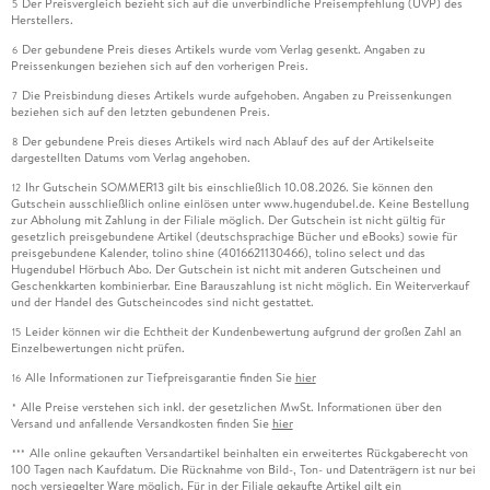
Der Preisvergleich bezieht sich auf die unverbindliche Preisempfehlung (UVP) des
5
Herstellers.
Der gebundene Preis dieses Artikels wurde vom Verlag gesenkt. Angaben zu
6
Preissenkungen beziehen sich auf den vorherigen Preis.
Die Preisbindung dieses Artikels wurde aufgehoben. Angaben zu Preissenkungen
7
beziehen sich auf den letzten gebundenen Preis.
Der gebundene Preis dieses Artikels wird nach Ablauf des auf der Artikelseite
8
dargestellten Datums vom Verlag angehoben.
Ihr Gutschein SOMMER13 gilt bis einschließlich 10.08.2026. Sie können den
12
Gutschein ausschließlich online einlösen unter www.hugendubel.de. Keine Bestellung
zur Abholung mit Zahlung in der Filiale möglich. Der Gutschein ist nicht gültig für
gesetzlich preisgebundene Artikel (deutschsprachige Bücher und eBooks) sowie für
preisgebundene Kalender, tolino shine (4016621130466), tolino select und das
Hugendubel Hörbuch Abo. Der Gutschein ist nicht mit anderen Gutscheinen und
Geschenkkarten kombinierbar. Eine Barauszahlung ist nicht möglich. Ein Weiterverkauf
und der Handel des Gutscheincodes sind nicht gestattet.
Leider können wir die Echtheit der Kundenbewertung aufgrund der großen Zahl an
15
Einzelbewertungen nicht prüfen.
Alle Informationen zur Tiefpreisgarantie finden Sie
hier
16
Alle Preise verstehen sich inkl. der gesetzlichen MwSt. Informationen über den
*
Versand und anfallende Versandkosten finden Sie
hier
Alle online gekauften Versandartikel beinhalten ein erweitertes Rückgaberecht von
***
100 Tagen nach Kaufdatum. Die Rücknahme von Bild-, Ton- und Datenträgern ist nur bei
noch versiegelter Ware möglich. Für in der Filiale gekaufte Artikel gilt ein