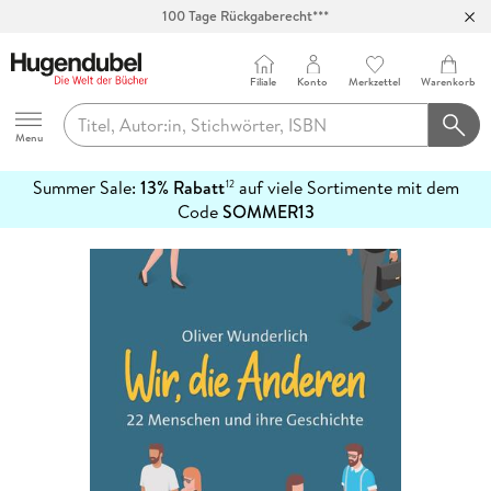
100 Tage Rückgaberecht***
Abholung in über 100 Filialen
Filiale
Konto
Merkzettel
Warenkorb
Hugendubel
Menu
Summer Sale:
13% Rabatt
auf viele Sortimente mit dem
12
mehr
Code
SOMMER13
erfahren