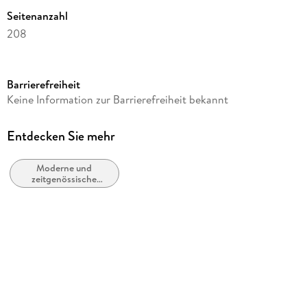
Seitenanzahl
208
Autor/Autorin
Oliver Wunderlich
Barrierefreiheit
Verlag/Hersteller
Keine Information zur Barrierefreiheit bekannt
tredition
Produktart
Entdecken Sie mehr
gebunden
Moderne und
Gewicht
zeitgenössische
426 g
Belletristik: allgemein
und literarisch
Größe (L/B/H)
221/140/20 mm
ISBN
9783347708280