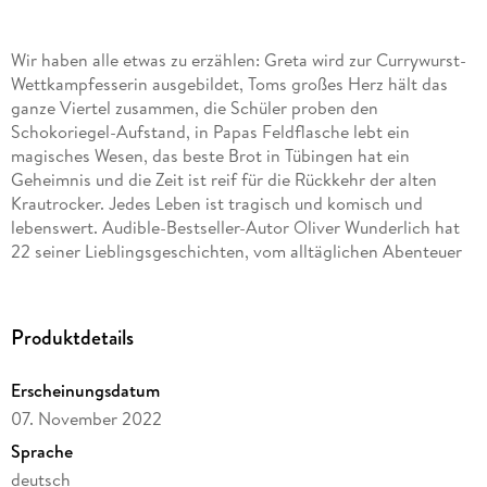
Wir haben alle etwas zu erzählen: Greta wird zur Currywurst-
Wettkampfesserin ausgebildet, Toms großes Herz hält das
ganze Viertel zusammen, die Schüler proben den
Schokoriegel-Aufstand, in Papas Feldflasche lebt ein
magisches Wesen, das beste Brot in Tübingen hat ein
Geheimnis und die Zeit ist reif für die Rückkehr der alten
Krautrocker. Jedes Leben ist tragisch und komisch und
lebenswert. Audible-Bestseller-Autor Oliver Wunderlich hat
22 seiner Lieblingsgeschichten, vom alltäglichen Abenteuer
Mensch zu sein, in ein Buch gepackt."Wir, die Anderen" ist gut
gelaunt, berührend, manchmal zum Weinen und manchmal
zum Lachen, aber immer voller Herzenswärme. Es ist perfekt
Produktdetails
geeignet, wenn die Lesezeit nicht für eine lange Geschichte
reicht oder man ohne große Worte einem Anderen seine
Erscheinungsdatum
Verbundenheit schenken möchte. Kurze Geschichten, großes
07. November 2022
Gefühlskino im Kopf.
Sprache
deutsch