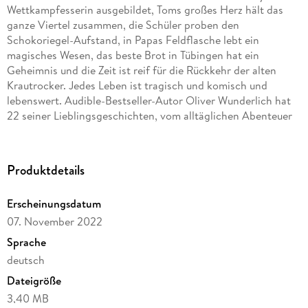
Wettkampfesserin ausgebildet, Toms großes Herz hält das
ganze Viertel zusammen, die Schüler proben den
Schokoriegel-Aufstand, in Papas Feldflasche lebt ein
magisches Wesen, das beste Brot in Tübingen hat ein
Geheimnis und die Zeit ist reif für die Rückkehr der alten
Krautrocker. Jedes Leben ist tragisch und komisch und
lebenswert. Audible-Bestseller-Autor Oliver Wunderlich hat
22 seiner Lieblingsgeschichten, vom alltäglichen Abenteuer
Mensch zu sein, in ein Buch gepackt.
"Wir, die Anderen" ist gut gelaunt, berührend, manchmal zum
Weinen und manchmal zum Lachen, aber immer voller
Produktdetails
Herzenswärme. Es ist perfekt geeignet, wenn die Lesezeit
nicht für eine lange Geschichte reicht oder man ohne große
Erscheinungsdatum
Worte einem Anderen seine Verbundenheit schenken
07. November 2022
möchte. Kurze Geschichten, großes Gefühlskino im Kopf.
Sprache
deutsch
Dateigröße
3,40 MB