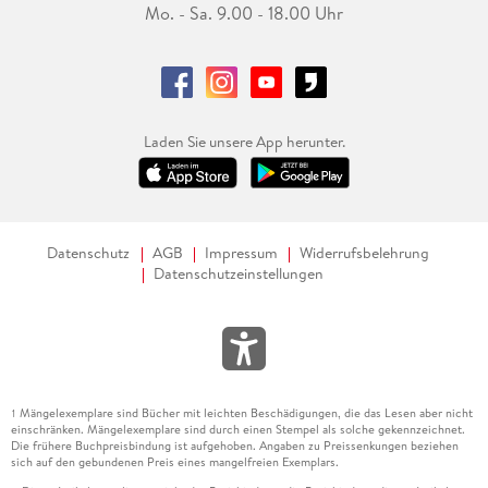
Mo. - Sa. 9.00 - 18.00 Uhr
Laden Sie unsere App herunter.
Datenschutz
AGB
Impressum
Widerrufsbelehrung
Datenschutzeinstellungen
Mängelexemplare sind Bücher mit leichten Beschädigungen, die das Lesen aber nicht
1
einschränken. Mängelexemplare sind durch einen Stempel als solche gekennzeichnet.
Die frühere Buchpreisbindung ist aufgehoben. Angaben zu Preissenkungen beziehen
sich auf den gebundenen Preis eines mangelfreien Exemplars.