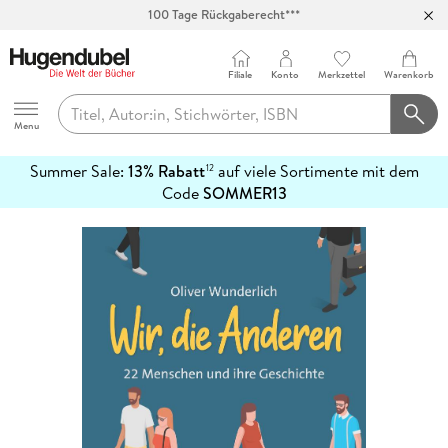
100 Tage Rückgaberecht***
Abholung in über 100 Filialen
Filiale
Konto
Merkzettel
Warenkorb
Hugendubel
Menu
Summer Sale:
13% Rabatt
auf viele Sortimente mit dem
12
mehr
Code
SOMMER13
erfahren