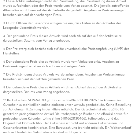
Diese Artikel unterliegen nicht der Preisbindung, die Preisbindung dieser Artikel
2
wurde aufgehoben oder der Preis wurde vom Verlag gesenkt. Die jeweils zutreffende
Alternative wird Ihnen auf der Artikelseite dargestellt. Angaben zu Preissenkungen
beziehen sich auf den vorherigen Preis.
Durch Öffnen der Leseprobe willigen Sie ein, dass Daten an den Anbieter der
3
Leseprobe übermittelt werden.
Der gebundene Preis dieses Artikels wird nach Ablauf des auf der Artikelseite
4
dargestellten Datums vom Verlag angehoben.
Der Preisvergleich bezieht sich auf die unverbindliche Preisempfehlung (UVP) des
5
Herstellers.
Der gebundene Preis dieses Artikels wurde vom Verlag gesenkt. Angaben zu
6
Preissenkungen beziehen sich auf den vorherigen Preis.
Die Preisbindung dieses Artikels wurde aufgehoben. Angaben zu Preissenkungen
7
beziehen sich auf den letzten gebundenen Preis.
Der gebundene Preis dieses Artikels wird nach Ablauf des auf der Artikelseite
8
dargestellten Datums vom Verlag angehoben.
Ihr Gutschein SOMMER13 gilt bis einschließlich 10.08.2026. Sie können den
12
Gutschein ausschließlich online einlösen unter www.hugendubel.de. Keine Bestellung
zur Abholung mit Zahlung in der Filiale möglich. Der Gutschein ist nicht gültig für
gesetzlich preisgebundene Artikel (deutschsprachige Bücher und eBooks) sowie für
preisgebundene Kalender, tolino shine (4016621130466), tolino select und das
Hugendubel Hörbuch Abo. Der Gutschein ist nicht mit anderen Gutscheinen und
Geschenkkarten kombinierbar. Eine Barauszahlung ist nicht möglich. Ein Weiterverkauf
und der Handel des Gutscheincodes sind nicht gestattet.