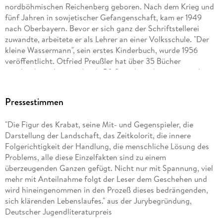
nordböhmischen Reichenberg geboren. Nach dem Krieg und
fünf Jahren in sowjetischer Gefangenschaft, kam er 1949
nach Oberbayern. Bevor er sich ganz der Schriftstellerei
zuwandte, arbeitete er als Lehrer an einer Volksschule. "Der
kleine Wassermann", sein erstes Kinderbuch, wurde 1956
veröffentlicht. Otfried Preußler hat über 35 Bücher
geschrieben, die in mehr als 50 Sprachen übersetzt wurden
und für die er viele Auszeichnungen erhalten hat. Die
weltweite Gesamtauflage seiner Bücher beträgt rund 50
Pressestimmen
Millionen Exemplare. Otfried Preußler starb am 18. Februar
2013.
"Die Figur des Krabat, seine Mit- und Gegenspieler, die
Darstellung der Landschaft, das Zeitkolorit, die innere
Folgerichtigkeit der Handlung, die menschliche Lösung des
Problems, alle diese Einzelfakten sind zu einem
überzeugenden Ganzen gefügt. Nicht nur mit Spannung, viel
mehr mit Anteilnahme folgt der Leser dem Geschehen und
wird hineingenommen in den Prozeß dieses bedrängenden,
sich klärenden Lebenslaufes." aus der Jurybegründung,
Deutscher Jugendliteraturpreis