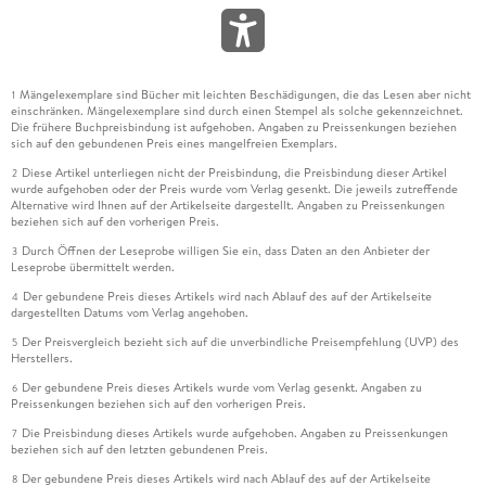
Zeichnungen opfern müsste, und das ist auch gar nicht Zaeris
Ehrgeiz gewesen. In seiner diametral entgegengesetzten
Ästhetik artikuliert sich vielmehr Respekt vor Holzing, denn
die Resultate sind unvergleichlich. Und Respekt für Preußlers
Mängelexemplare sind Bücher mit leichten Beschädigungen, die das Lesen aber nicht
1
Geschichte sowieso. ANDREAS PLATTHAUS
einschränken. Mängelexemplare sind durch einen Stempel als solche gekennzeichnet.
Die frühere Buchpreisbindung ist aufgehoben. Angaben zu Preissenkungen beziehen
Otfried Preußler: "Krabat". Roman.
sich auf den gebundenen Preis eines mangelfreien Exemplars.
Diese Artikel unterliegen nicht der Preisbindung, die Preisbindung dieser Artikel
2
Mit Bildern von Mehrdad Zaeri. Thienemann Verlag, Stuttgart
wurde aufgehoben oder der Preis wurde vom Verlag gesenkt. Die jeweils zutreffende
Alternative wird Ihnen auf der Artikelseite dargestellt. Angaben zu Preissenkungen
2023. 320 S., geb., 28,- Euro. Ab 12 J.
beziehen sich auf den vorherigen Preis.
Durch Öffnen der Leseprobe willigen Sie ein, dass Daten an den Anbieter der
3
© Alle Rechte vorbehalten. Frankfurter Allgemeine Zeitung
Leseprobe übermittelt werden.
GmbH, Frankfurt.
Der gebundene Preis dieses Artikels wird nach Ablauf des auf der Artikelseite
4
dargestellten Datums vom Verlag angehoben.
Der Preisvergleich bezieht sich auf die unverbindliche Preisempfehlung (UVP) des
5
Herstellers.
Der gebundene Preis dieses Artikels wurde vom Verlag gesenkt. Angaben zu
6
Preissenkungen beziehen sich auf den vorherigen Preis.
Die Preisbindung dieses Artikels wurde aufgehoben. Angaben zu Preissenkungen
7
beziehen sich auf den letzten gebundenen Preis.
Der gebundene Preis dieses Artikels wird nach Ablauf des auf der Artikelseite
8