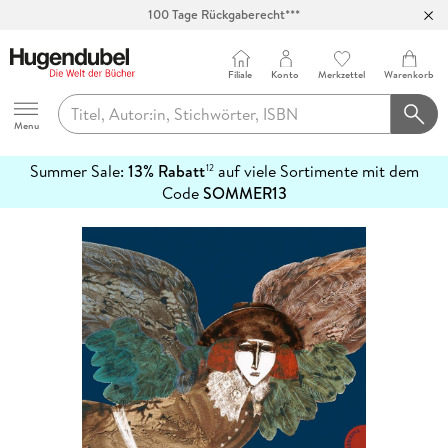
100 Tage Rückgaberecht***
Abholung in über 100 Filialen
Filiale
Konto
Merkzettel
Warenkorb
Hugendubel
Menu
Summer Sale:
13% Rabatt
auf viele Sortimente mit dem
12
mehr
Code
SOMMER13
erfahren