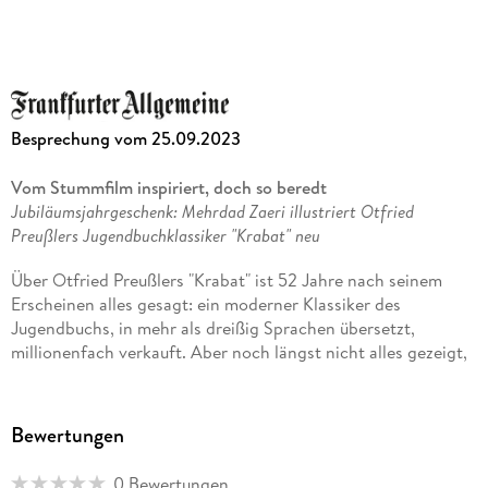
"`Krabat` ist ein Buch, das sich den Kategorien entzieht und
über ihnen steht, für Kinder verständlich, für
Heranwachsende wichtig, für Erwachsene immer wieder
lesenswert, ein Volksbuch im besten Sinne. Irmela Brender,
Süddeutscher Rundfunk
Besprechung vom 25.09.2023
Vom Stummfilm inspiriert, doch so beredt
Jubiläumsjahrgeschenk: Mehrdad Zaeri illustriert Otfried
Preußlers Jugendbuchklassiker "Krabat" neu
Über Otfried Preußlers "Krabat" ist 52 Jahre nach seinem
Erscheinen alles gesagt: ein moderner Klassiker des
Jugendbuchs, in mehr als dreißig Sprachen übersetzt,
millionenfach verkauft. Aber noch längst nicht alles gezeigt,
trotz Trick- und Realverfilmung, Theater- und
Opernadaptionen. Und trotz der Illustrationen von Herbert
Holzing, die von der ersten Ausgabe an fest zu "Krabat"
Bewertungen
gehört haben: Mit ihrer bunten, papiertheaterartigen
Anmutung, die dem Barock der Handlungszeit des Buchs
0 Bewertungen