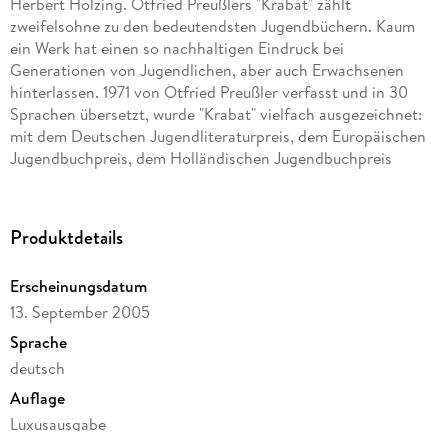
Herbert Holzing. Otfried Preußlers "Krabat" zählt
zweifelsohne zu den bedeutendsten Jugendbüchern. Kaum
ein Werk hat einen so nachhaltigen Eindruck bei
Generationen von Jugendlichen, aber auch Erwachsenen
hinterlassen. 1971 von Otfried Preußler verfasst und in 30
Sprachen übersetzt, wurde "Krabat" vielfach ausgezeichnet:
mit dem Deutschen Jugendliteraturpreis, dem Europäischen
Jugendbuchpreis, dem Holländischen Jugendbuchpreis
"Silberner Griffel", dem Polnischen Jugendbuchpreis und der
Aufnahme in die Ehrenliste der amerikanischen Büchereien.
Herbert Holzing ist es gelungen, mit seinen meisterhaften
Produktdetails
Illustrationen die besondere Stimmung dieses Buches
einzufangen. Über 30 seiner einzigartigen Farbtafeln sind in
Erscheinungsdatum
diesem Prachtband versammelt. Ab 12 Jahren
13. September 2005
Sprache
deutsch
Auflage
Luxusausgabe