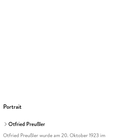
Größe (L/B/H)
292/228/28 mm
ISBN
9783522177016
Herstelleradresse
Thienemann-Esslinger Verlag GmbH, Blumenstr. 36, 70182
Stuttgart, service@thienemann.de
Portrait
Otfried Preußler
Otfried Preußler wurde am 20. Oktober 1923 im