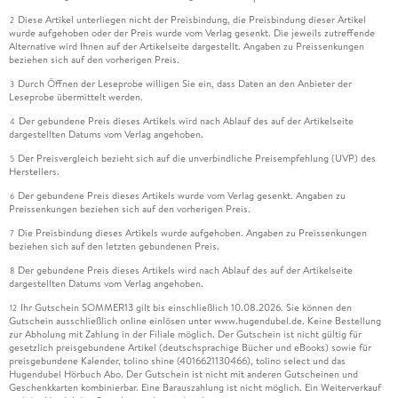
Diese Artikel unterliegen nicht der Preisbindung, die Preisbindung dieser Artikel
2
wurde aufgehoben oder der Preis wurde vom Verlag gesenkt. Die jeweils zutreffende
Alternative wird Ihnen auf der Artikelseite dargestellt. Angaben zu Preissenkungen
beziehen sich auf den vorherigen Preis.
Durch Öffnen der Leseprobe willigen Sie ein, dass Daten an den Anbieter der
3
Leseprobe übermittelt werden.
Der gebundene Preis dieses Artikels wird nach Ablauf des auf der Artikelseite
4
dargestellten Datums vom Verlag angehoben.
Der Preisvergleich bezieht sich auf die unverbindliche Preisempfehlung (UVP) des
5
Herstellers.
Der gebundene Preis dieses Artikels wurde vom Verlag gesenkt. Angaben zu
6
Preissenkungen beziehen sich auf den vorherigen Preis.
Die Preisbindung dieses Artikels wurde aufgehoben. Angaben zu Preissenkungen
7
beziehen sich auf den letzten gebundenen Preis.
Der gebundene Preis dieses Artikels wird nach Ablauf des auf der Artikelseite
8
dargestellten Datums vom Verlag angehoben.
Ihr Gutschein SOMMER13 gilt bis einschließlich 10.08.2026. Sie können den
12
Gutschein ausschließlich online einlösen unter www.hugendubel.de. Keine Bestellung
zur Abholung mit Zahlung in der Filiale möglich. Der Gutschein ist nicht gültig für
gesetzlich preisgebundene Artikel (deutschsprachige Bücher und eBooks) sowie für
preisgebundene Kalender, tolino shine (4016621130466), tolino select und das
Hugendubel Hörbuch Abo. Der Gutschein ist nicht mit anderen Gutscheinen und
Geschenkkarten kombinierbar. Eine Barauszahlung ist nicht möglich. Ein Weiterverkauf