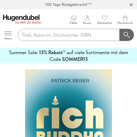
100 Tage Rückgaberecht***
Abholung in über 100 Filialen
Filiale
Konto
Merkzettel
Warenkorb
Hugendubel
Menu
Summer Sale:
13% Rabatt
auf viele Sortimente mit dem
12
mehr
Code
SOMMER13
erfahren