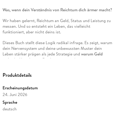
Was, wenn dein Verständnis von Reichtum dich ärmer macht?
Wir haben gelernt, Reichtum an Geld, Status und Leistung zu
messen. Und so entsteht ein Leben, das vielleicht
funktioniert, aber nicht deins ist.
Dieses Buch stellt diese Logik radikal infrage. Es zeigt, warum
dein Nervensystem und deine unbewussten Muster dein
Leben stärker prägen als jede Strategie und
warum Geld
nicht die Ursache von Reichtum ist,
sondern sein
Nebeneffekt.
Produktdetails
Patrick Reiser
- Bewusstseinsforscher, Unternehmer und
ehemaliger Weltmeister - verbindet persönliche Erfahrung
mit psychologischer Tiefe und einer klaren Analyse unserer
Erscheinungsdatum
Zeit.
24. Juni 2026
Sprache
Rich Buddha richtet sich an jene, die im Außen viel erreicht
deutsch
haben und spüren, dass etwas fehlt. Und an jene, die