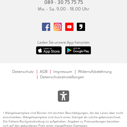
089 - 30 75 75 75
Mo. - Sa. 9.00 - 18.00 Uhr
Laden Sie unsere App herunter.
Datenschutz
AGB
Impressum
Widerrufsbelehrung
Datenschutzeinstellungen
Mängelexemplare sind Bücher mit leichten Beschädigungen, die das Lesen aber nicht
1
einschränken. Mängelexemplare sind durch einen Stempel als solche gekennzeichnet.
Die frühere Buchpreisbindung ist aufgehoben. Angaben zu Preissenkungen beziehen
sich auf den gebundenen Preis eines mangelfreien Exemplars.