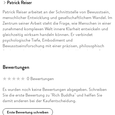
Patrick Reiser
Patrick Reiser arbeitet an der Schnittstelle von Bewusstsein,
menschlicher Entwicklung und gesellschaftlichem Wandel. Im
Zentrum seiner Arbeit steht die Frage, wie Menschen in einer
zunehmend komplexen Welt innere Klarheit entwickeln und
gleichzeitig wirksam handeln können. Er verbindet
psychologische Tiefe, Embodiment und
Bewusstseinsforschung mit einer präzisen, philosophisch
fundierten Auseinandersetzung mit dem Menschsein. Sein
eigener Weg führte ihn vom Leistungssport (ehemaliger
Natural Bodybuilding-Weltmeister) über das
Bewertungen
Unternehmertum zur intensiven Auseinandersetzung mit
Traumaarbeit, integraler Philosophie und Bewusstseins
0 Bewertungen
entwicklung. Seit über einem Jahrzehnt vertieft er seinen
Selbstkontakt durch kontemplative Praxis eine Erfahrung, die
Es wurden noch keine Bewertungen abgegeben. Schreiben
seine Arbeit ebenso prägt wie sein theoretisches
Sie die erste Bewertung zu "Rich Buddha" und helfen Sie
Verständnis. Seit vielen Jahren begleitet er Menschen in
damit anderen bei der Kaufentscheidung.
intensiven Veränderungsprozessen darunter Unternehmer,
Führungskräfte, Coaches und Menschen, die ihr Leben
Erste Bewertung schreiben
bewusst gestalten wollen. Seine Arbeit zielt nicht auf