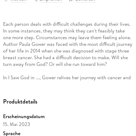
Each person deals with difficult challenges during their lives.
In some instances, they may think they can't feasibly take
one more step. Circumstances may leave them feeling alone.
Author Paula Gower was faced with the most difficult journey
of her life in 2014 when she was diagnosed with stage three
breast cancer. She had a difficult decision to make. Will she
turn away from God? Or will she run toward him?
In I Saw God in ..., Gower relives her journey with cancer and
reveals the ways she saw God during this time. She saw him
in many forms. Some days she saw God in her friends; other
days she saw God in complete strangers. He showed up in
Produktdetails
her family, and he showed up in the strangest of places.
Erscheinungsdatum
Through this compilation of reflections, Gower demonstrates
15. Mai 2023
how God knows what's best for each of us during our unique
journey. If you allow him, he will show up. I Saw God in ...
Sprache