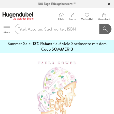
100 Tage Rückgaberecht***
Abholung in über 100 Filialen
Filiale
Konto
Merkzettel
Warenkorb
Hugendubel
Menu
Summer Sale:
13% Rabatt
auf viele Sortimente mit dem
12
mehr
Code
SOMMER13
erfahren