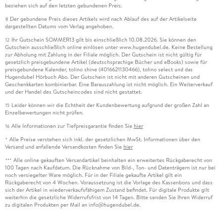
beziehen sich auf den letzten gebundenen Preis.
Der gebundene Preis dieses Artikels wird nach Ablauf des auf der Artikelseite
8
dargestellten Datums vom Verlag angehoben.
Ihr Gutschein SOMMER13 gilt bis einschließlich 10.08.2026. Sie können den
12
Gutschein ausschließlich online einlösen unter www.hugendubel.de. Keine Bestellung
zur Abholung mit Zahlung in der Filiale möglich. Der Gutschein ist nicht gültig für
gesetzlich preisgebundene Artikel (deutschsprachige Bücher und eBooks) sowie für
preisgebundene Kalender, tolino shine (4016621130466), tolino select und das
Hugendubel Hörbuch Abo. Der Gutschein ist nicht mit anderen Gutscheinen und
Geschenkkarten kombinierbar. Eine Barauszahlung ist nicht möglich. Ein Weiterverkauf
und der Handel des Gutscheincodes sind nicht gestattet.
Leider können wir die Echtheit der Kundenbewertung aufgrund der großen Zahl an
15
Einzelbewertungen nicht prüfen.
Alle Informationen zur Tiefpreisgarantie finden Sie
hier
16
Alle Preise verstehen sich inkl. der gesetzlichen MwSt. Informationen über den
*
Versand und anfallende Versandkosten finden Sie
hier
Alle online gekauften Versandartikel beinhalten ein erweitertes Rückgaberecht von
***
100 Tagen nach Kaufdatum. Die Rücknahme von Bild-, Ton- und Datenträgern ist nur bei
noch versiegelter Ware möglich. Für in der Filiale gekaufte Artikel gilt ein
Rückgaberecht von 4 Wochen. Voraussetzung ist die Vorlage des Kassenbons und dass
sich der Artikel in wiederverkaufsfähigem Zustand befindet. Für digitale Produkte gilt
weiterhin die gesetzliche Widerrufsfrist von 14 Tagen. Bitte senden Sie Ihren Widerruf
zu digitalen Produkten per Mail an info@hugendubel.de.