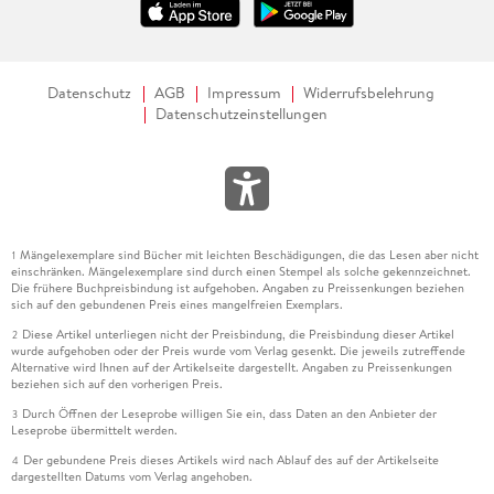
Datenschutz
AGB
Impressum
Widerrufsbelehrung
Datenschutzeinstellungen
Mängelexemplare sind Bücher mit leichten Beschädigungen, die das Lesen aber nicht
1
einschränken. Mängelexemplare sind durch einen Stempel als solche gekennzeichnet.
Die frühere Buchpreisbindung ist aufgehoben. Angaben zu Preissenkungen beziehen
sich auf den gebundenen Preis eines mangelfreien Exemplars.
Diese Artikel unterliegen nicht der Preisbindung, die Preisbindung dieser Artikel
2
wurde aufgehoben oder der Preis wurde vom Verlag gesenkt. Die jeweils zutreffende
Alternative wird Ihnen auf der Artikelseite dargestellt. Angaben zu Preissenkungen
beziehen sich auf den vorherigen Preis.
Durch Öffnen der Leseprobe willigen Sie ein, dass Daten an den Anbieter der
3
Leseprobe übermittelt werden.
Der gebundene Preis dieses Artikels wird nach Ablauf des auf der Artikelseite
4
dargestellten Datums vom Verlag angehoben.