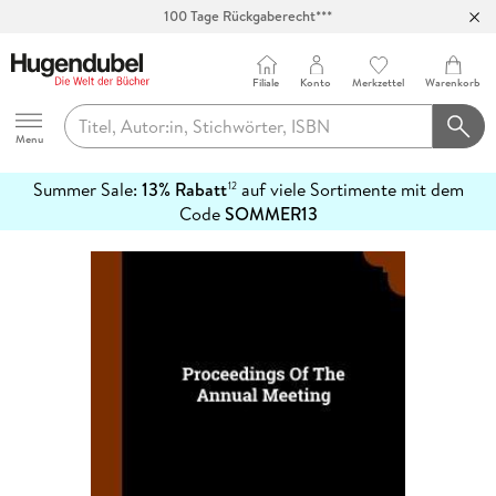
100 Tage Rückgaberecht***
Abholung in über 100 Filialen
Filiale
Konto
Merkzettel
Warenkorb
Hugendubel
Menu
Summer Sale:
13% Rabatt
auf viele Sortimente mit dem
12
mehr
Code
SOMMER13
erfahren