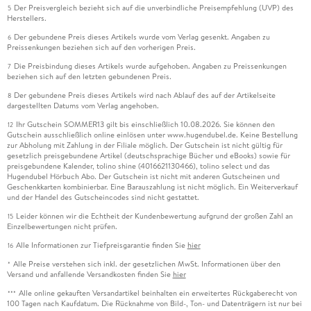
Der Preisvergleich bezieht sich auf die unverbindliche Preisempfehlung (UVP) des
5
Herstellers.
Der gebundene Preis dieses Artikels wurde vom Verlag gesenkt. Angaben zu
6
Preissenkungen beziehen sich auf den vorherigen Preis.
Die Preisbindung dieses Artikels wurde aufgehoben. Angaben zu Preissenkungen
7
beziehen sich auf den letzten gebundenen Preis.
Der gebundene Preis dieses Artikels wird nach Ablauf des auf der Artikelseite
8
dargestellten Datums vom Verlag angehoben.
Ihr Gutschein SOMMER13 gilt bis einschließlich 10.08.2026. Sie können den
12
Gutschein ausschließlich online einlösen unter www.hugendubel.de. Keine Bestellung
zur Abholung mit Zahlung in der Filiale möglich. Der Gutschein ist nicht gültig für
gesetzlich preisgebundene Artikel (deutschsprachige Bücher und eBooks) sowie für
preisgebundene Kalender, tolino shine (4016621130466), tolino select und das
Hugendubel Hörbuch Abo. Der Gutschein ist nicht mit anderen Gutscheinen und
Geschenkkarten kombinierbar. Eine Barauszahlung ist nicht möglich. Ein Weiterverkauf
und der Handel des Gutscheincodes sind nicht gestattet.
Leider können wir die Echtheit der Kundenbewertung aufgrund der großen Zahl an
15
Einzelbewertungen nicht prüfen.
Alle Informationen zur Tiefpreisgarantie finden Sie
hier
16
Alle Preise verstehen sich inkl. der gesetzlichen MwSt. Informationen über den
*
Versand und anfallende Versandkosten finden Sie
hier
Alle online gekauften Versandartikel beinhalten ein erweitertes Rückgaberecht von
***
100 Tagen nach Kaufdatum. Die Rücknahme von Bild-, Ton- und Datenträgern ist nur bei