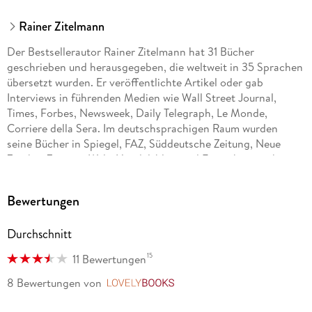
Rainer Zitelmann
Der Bestsellerautor Rainer Zitelmann hat 31 Bücher
geschrieben und herausgegeben, die weltweit in 35 Sprachen
übersetzt wurden. Er veröffentlichte Artikel oder gab
Interviews in führenden Medien wie Wall Street Journal,
Times, Forbes, Newsweek, Daily Telegraph, Le Monde,
Corriere della Sera. Im deutschsprachigen Raum wurden
seine Bücher in Spiegel, FAZ, Süddeutsche Zeitung, Neue
Zürcher Zeitung, Welt, Handelsblatt und Focus besprochen.
Zudem wurde er für den prestigeträchtigen Hayek Book Prize
2025 des Manhattan Institute nominiert.
Bewertungen
Durchschnitt
15
11 Bewertungen
8 Bewertungen
von
LovelyBooks