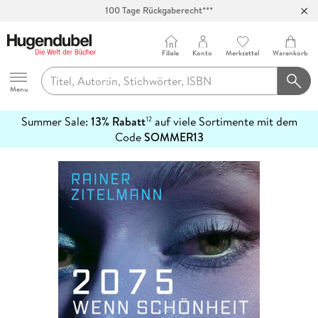
100 Tage Rückgaberecht***
Abholung in über 100 Filialen
Filiale
Konto
Merkzettel
Warenkorb
Hugendubel
Menu
Summer Sale:
13% Rabatt
auf viele Sortimente mit dem
12
mehr
Code
SOMMER13
erfahren