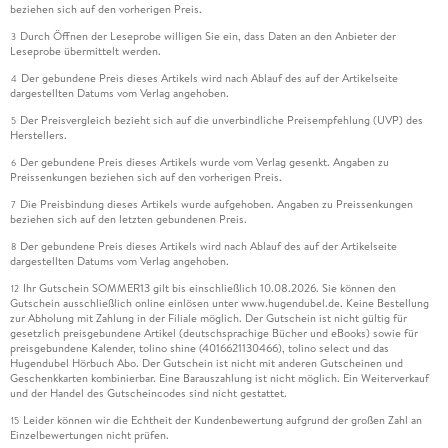
beziehen sich auf den vorherigen Preis.
Durch Öffnen der Leseprobe willigen Sie ein, dass Daten an den Anbieter der
3
Leseprobe übermittelt werden.
Der gebundene Preis dieses Artikels wird nach Ablauf des auf der Artikelseite
4
dargestellten Datums vom Verlag angehoben.
Der Preisvergleich bezieht sich auf die unverbindliche Preisempfehlung (UVP) des
5
Herstellers.
Der gebundene Preis dieses Artikels wurde vom Verlag gesenkt. Angaben zu
6
Preissenkungen beziehen sich auf den vorherigen Preis.
Die Preisbindung dieses Artikels wurde aufgehoben. Angaben zu Preissenkungen
7
beziehen sich auf den letzten gebundenen Preis.
Der gebundene Preis dieses Artikels wird nach Ablauf des auf der Artikelseite
8
dargestellten Datums vom Verlag angehoben.
Ihr Gutschein SOMMER13 gilt bis einschließlich 10.08.2026. Sie können den
12
Gutschein ausschließlich online einlösen unter www.hugendubel.de. Keine Bestellung
zur Abholung mit Zahlung in der Filiale möglich. Der Gutschein ist nicht gültig für
gesetzlich preisgebundene Artikel (deutschsprachige Bücher und eBooks) sowie für
preisgebundene Kalender, tolino shine (4016621130466), tolino select und das
Hugendubel Hörbuch Abo. Der Gutschein ist nicht mit anderen Gutscheinen und
Geschenkkarten kombinierbar. Eine Barauszahlung ist nicht möglich. Ein Weiterverkauf
und der Handel des Gutscheincodes sind nicht gestattet.
Leider können wir die Echtheit der Kundenbewertung aufgrund der großen Zahl an
15
Einzelbewertungen nicht prüfen.