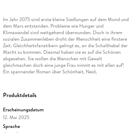
Im Jahr 2075 sind erste kleine Siedlungen auf dem Mond und
dem Mars entstanden. Probleme wie Hunger und
Klimawandel sind weitgehend überwunden. Doch in ihrem
sozialen Zusammenleben droht der Menschheit eine finstere
Zeit. Gleichheitsfanatikern gelingt es, an die Schalthebel der
Macht zu kommen. Diesmal haben sie es auf die Schönen
abgesehen. Sie wollen die Menschen mit Gewalt
gleichmachen doch eine junge Frau nimmt es mit allen auf!
Ein spannender Roman über Schönheit, Neid,
Gleichheitswahn, Liebe und Mut.
Das Jahr 2075: Die radikale Gleichheitsbewegung Movement
for Optical Justice (MOVE) wendet sich gegen die ungleiche
Produktdetails
Verteilung von Schönheit. Attraktive Frauen genössen
angeblich unverdiente Privilegien im Berufs- wie im
Erscheinungsdatum
Privatleben. Darum: Schönheit ist ungerecht.
12. Mai 2025
Die Bewegung gewinnt immer mehr Einfluss. Stück für Stück
verwandelt sich die Demokratie in eine Gleichheitsdiktatur.
Sprache
Es beginnt mit höheren Steuern und beruflichen Nachteilen