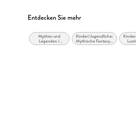
Entdecken Sie mehr
Mythen und
Kinder/Jugendliche:
Kinder
Legenden /
Mythische Fantasy /
Lust
Mythologische
Mythische Fiktion
Romane