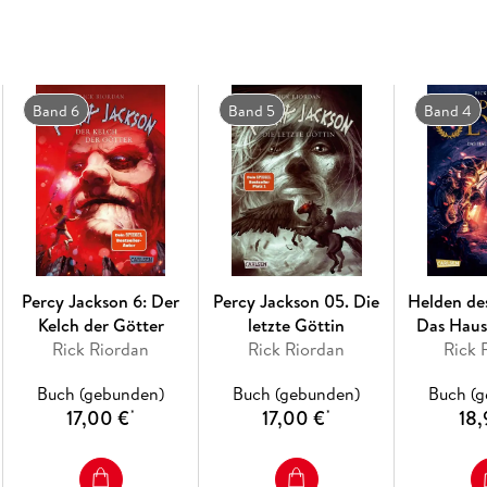
Band 6
Band 5
Band 4
Percy Jackson 6: Der
Percy Jackson 05. Die
Helden de
Kelch der Götter
letzte Göttin
Das Haus
Rick Riordan
Rick Riordan
Rick 
Buch (gebunden)
Buch (gebunden)
Buch (
17,00 €
17,00 €
18,
*
*