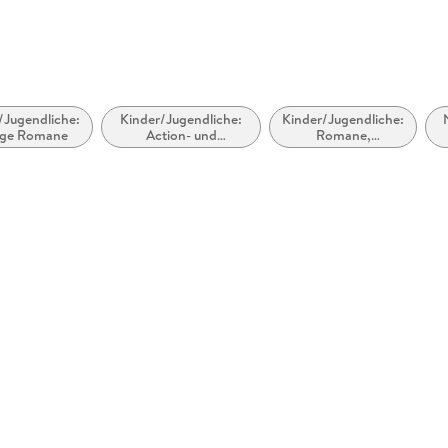
/Jugendliche:
Kinder/Jugendliche:
Kinder/Jugendliche:
ige Romane
Action- und
Romane,
Abenteuergeschichten
Erzählungen,
Tatsachenberichte