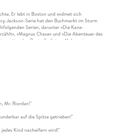
chte. Er lebt in Boston und widmet sich
ercy-Jackson-Serie hat den Buchmarkt im Sturm
chfolgenden Serien, darunter »Die Kane-
rzählt«, »Magnus Chase« und »Die Abenteuer des
ternationalen Bestsellerlisten. Mehr unter
n geboren. Sie studierte Skandinavistik,
ter anderem aus dem Englischen, dem
r ihre Übersetzungen hat sie zahlreiche Preise
reis, den Willy-Brandt-Preis und den Hamburger
reis des Deutschen Jugendliteraturpreises für das
n, Mr. Riordan!"
underbar auf die Spitze getrieben!"
m jedes Kind nacheifern wird!"