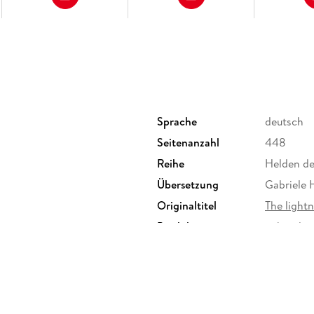
Sprache
deutsch
Seitenanzahl
448
Reihe
Helden de
Übersetzung
Gabriele 
Originaltitel
The lightn
Produktart
gebunden
Größe (L/B/H)
219/153/
Herstelleradresse
Carlsen V
Hamburg, 