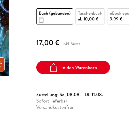
Fremdsprachige Bücher
n Lernhilfen
 Jugendbücher
eiber
Hörbuch Downloads im Bundle
cher
 Vergleich
 Puzzlezubehör
Lernen
New Adult
STABILO
Taschenbücher
Buch (gebunden)
Taschenbuch
eBook ep
hilfen
hriller
 Backen
er
lender
Ratgeber
ab
10,00 €
9,99 €
op
hriller
Romance
Sachbücher
17,00 €
precher:innen
Science Fiction
inkl. Mwst.
Fremdsprachige Bücher
In den Warenkorb
Zustellung:
Sa, 08.08. - Di, 11.08.
Sofort lieferbar
Versandkostenfrei