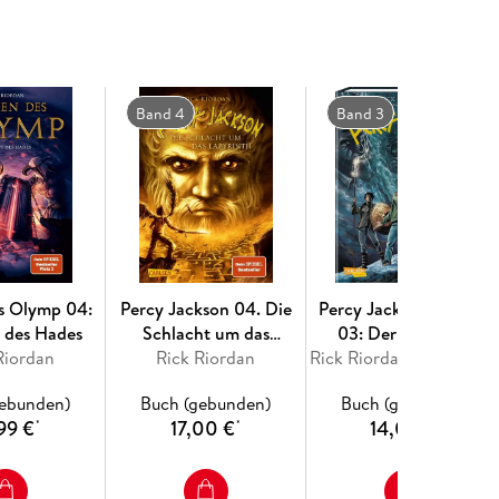
Band 4
Band 3
s Olymp 04:
Percy Jackson 04. Die
Percy Jackson (Comic)
 des Hades
Schlacht um das
03: Der Fluch des
Riordan
Rick Riordan
Labyrinth
Titanen
Rick Riordan, Robert Venditti
gebunden)
Buch (gebunden)
Buch (gebunden)
99 €
17,00 €
14,00 €
*
*
*