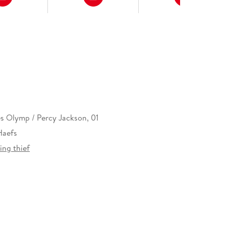
s Olymp / Percy Jackson, 01
Haefs
ing thief
42 mm
erlag GmbH, Völckersstraße 14-20, 22765
produktsicherheit@carlsen.de