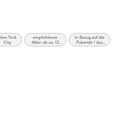
New York
empfohlenes
In Bezug auf die
City
Alter: ab ca. 12
Pubertät / das
Jahre
Teenageralter