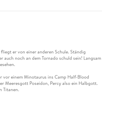
 fliegt er von einer anderen Schule. Ständig
l er auch noch an dem Tornado schuld sein! Langsam
gesehen.
ver vor einem Minotaurus ins Camp Half-Blood
 der Meeresgott Poseidon, Percy also ein Halbgott.
n Titanen.
 Freunde vor einem unglaublichen Abenteuer...