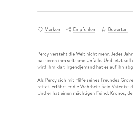
Merken
Empfehlen
Bewerten
Percy versteht die Welt nicht mehr. Jedes Jahr
passieren ihm seltsame Unfälle. Und jetzt sol
wird ihm klar: Irgendjemand hat es auf ihn ab
Als Percy sich mit Hilfe seines Freundes Gro
rettet, erfährt er die Wahrheit: Sein Vater ist
Und er hat einen mächtigen Feind: Kronos, de
Die Götter stehen Kopf - und Percy und seine