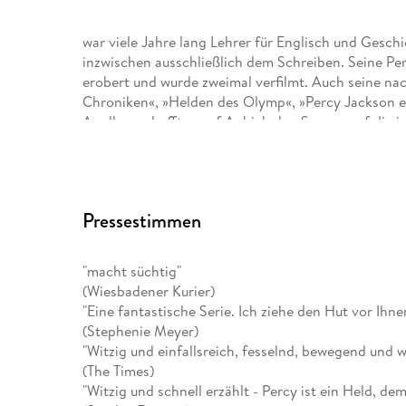
war viele Jahre lang Lehrer für Englisch und Geschi
inzwischen ausschließlich dem Schreiben. Seine P
erobert und wurde zweimal verfilmt. Auch seine na
Chroniken«, »Helden des Olymp«, »Percy Jackson e
Apollo«, schafften auf Anhieb den Sprung auf die in
RickRiordan. com.
Gabriele Haefs wurde in Wachtendonk am Niederrhei
Pressestimmen
promovierte im Fach Volkskunde und übersetzt un
Norwegischen, dem Dänischen und Schwedischen. Fü
erhalten, darunter den Deutschen Jugendliteraturp
"macht süchtig"
Literaturförderpreis. 2008 erhielt sie den Sonderp
(Wiesbadener Kurier)
Gesamtwerk. Gabriele Haefs lebt in Hamburg.
"Eine fantastische Serie. Ich ziehe den Hut vor Ihne
(Stephenie Meyer)
"Witzig und einfallsreich, fesselnd, bewegend und w
(The Times)
"Witzig und schnell erzählt - Percy ist ein Held, de