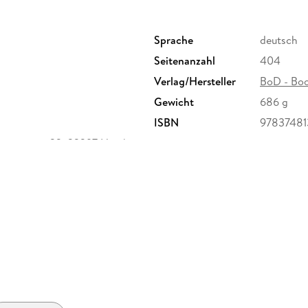
Sprache
deutsch
Seitenanzahl
404
Verlag/Hersteller
BoD - Bo
Gewicht
686 g
ISBN
9783748
rseering 33, 22297 Hamburg,