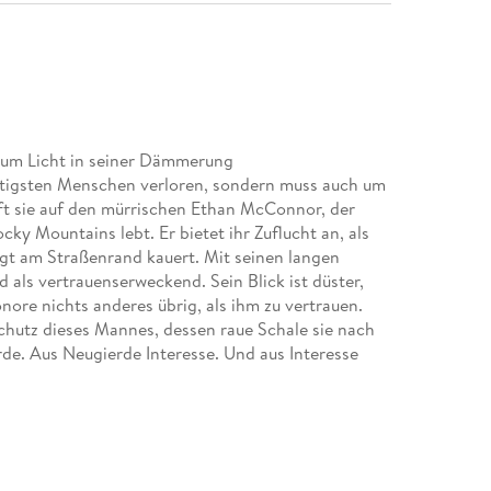
e zum Licht in seiner Dämmerung
chtigsten Menschen verloren, sondern muss auch um
ifft sie auf den mürrischen Ethan McConnor, der
y Mountains lebt. Er bietet ihr Zuflucht an, als
igt am Straßenrand kauert. Mit seinen langen
 als vertrauenserweckend. Sein Blick ist düster,
nore nichts anderes übrig, als ihm zu vertrauen.
 Schutz dieses Mannes, dessen raue Schale sie nach
de. Aus Neugierde Interesse. Und aus Interesse
 der sie beide nicht gerechnet haben. Besonders
em wirklich nahe sein kann. Trotzdem gelingt es
e zu berühren, dass er sie um jeden Preis vor der
it seinem Leben.