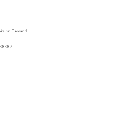
oks on Demand
138389