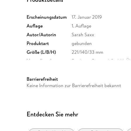
Erscheinungsdatum
17. Januar 2019
Auflage
1. Auflage
Autor/Autorin
Sarah Saxx
Produktart
gebunden
Größe (L/B/H)
221/140/33 mm
Herstelleradresse
Books on Demand GmbH, Übe
bod@bod.de
Barrierefreiheit
Keine Information zur Barrierefreiheit bekannt
Entdecken Sie mehr