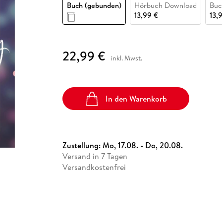
Fremdsprachige Bücher
Buch (gebunden)
Hörbuch Download
Buc
n Lernhilfen
 Jugendbücher
eiber
Hörbuch Downloads im Bundle
cher
 Vergleich
 Puzzlezubehör
Lernen
New Adult
STABILO
13,99 €
13,
Taschenbücher
hilfen
hriller
 Backen
er
lender
Ratgeber
op
hriller
Romance
22,99 €
inkl. Mwst.
Sachbücher
precher:innen
Science Fiction
Fremdsprachige Bücher
In den Warenkorb
Zustellung:
Mo, 17.08. - Do, 20.08.
Versand in 7 Tagen
Versandkostenfrei