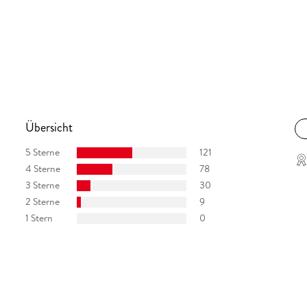
Übersicht
5 Sterne
121
4 Sterne
78
3 Sterne
30
2 Sterne
9
1 Stern
0