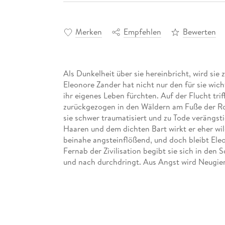
Merken
Empfehlen
Bewerten
Als Dunkelheit über sie hereinbricht, wird si
Eleonore Zander hat nicht nur den für sie wi
ihr eigenes Leben fürchten. Auf der Flucht tr
zurückgezogen in den Wäldern am Fuße der Rock
sie schwer traumatisiert und zu Tode verängst
Haaren und dem dichten Bart wirkt er eher wild
beinahe angsteinflößend, und doch bleibt Eleo
Fernab der Zivilisation begibt sie sich in den
und nach durchdringt. Aus Angst wird Neugier
Wertschätzung sowie eine tiefe Zuneigung, mit
Ethan nicht, der seit seiner Kindheit niemand
Eleonore, sein versteinertes Herz auf eine Weis
drohenden Gefahr retten will. Zur Not auch m