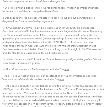
Preissenkungen beziehen sich auf den vorherigen Preis.
Die Preisbindung dieses Artikels wurde aufgehoben. Angaben zu Preissenkungen
7
beziehen sich auf den letzten gebundenen Preis.
Der gebundene Preis dieses Artikels wird nach Ablauf des auf der Artikelseite
8
dargestellten Datums vom Verlag angehoben.
Ihr Gutschein SOMMER13 gilt bis einschließlich 10.08.2026. Sie können den
12
Gutschein ausschließlich online einlösen unter www.hugendubel.de. Keine Bestellung
zur Abholung mit Zahlung in der Filiale möglich. Der Gutschein ist nicht gültig für
gesetzlich preisgebundene Artikel (deutschsprachige Bücher und eBooks) sowie für
preisgebundene Kalender, tolino shine (4016621130466), tolino select und das
Hugendubel Hörbuch Abo. Der Gutschein ist nicht mit anderen Gutscheinen und
Geschenkkarten kombinierbar. Eine Barauszahlung ist nicht möglich. Ein Weiterverkauf
und der Handel des Gutscheincodes sind nicht gestattet.
Leider können wir die Echtheit der Kundenbewertung aufgrund der großen Zahl an
15
Einzelbewertungen nicht prüfen.
Alle Informationen zur Tiefpreisgarantie finden Sie
hier
16
Alle Preise verstehen sich inkl. der gesetzlichen MwSt. Informationen über den
*
Versand und anfallende Versandkosten finden Sie
hier
Alle online gekauften Versandartikel beinhalten ein erweitertes Rückgaberecht von
***
100 Tagen nach Kaufdatum. Die Rücknahme von Bild-, Ton- und Datenträgern ist nur bei
noch versiegelter Ware möglich. Für in der Filiale gekaufte Artikel gilt ein
Rückgaberecht von 4 Wochen. Voraussetzung ist die Vorlage des Kassenbons und dass
sich der Artikel in wiederverkaufsfähigem Zustand befindet. Für digitale Produkte gilt
weiterhin die gesetzliche Widerrufsfrist von 14 Tagen. Bitte senden Sie Ihren Widerruf