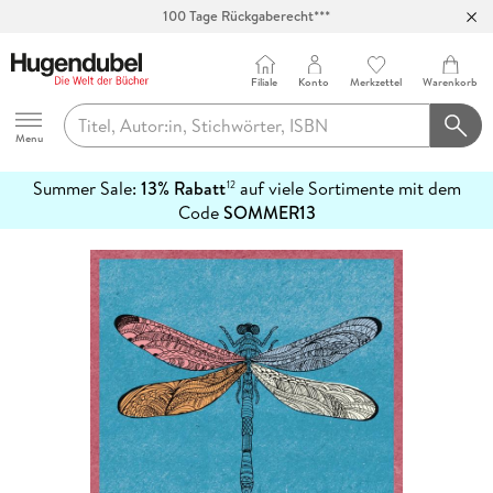
100 Tage Rückgaberecht***
Abholung in über 100 Filialen
Filiale
Konto
Merkzettel
Warenkorb
Hugendubel
Menu
Summer Sale:
13% Rabatt
auf viele Sortimente mit dem
12
mehr
Code
SOMMER13
erfahren