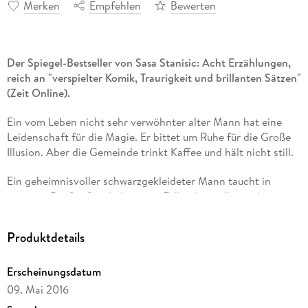
Merken
Empfehlen
Bewerten
Der Spiegel-Bestseller von Sasa Stanisic: Acht Erzählungen,
reich an "verspielter Komik, Traurigkeit und brillanten Sätzen"
(Zeit Online).
Ein vom Leben nicht sehr verwöhnter alter Mann hat eine
Leidenschaft für die Magie. Er bittet um Ruhe für die Große
Illusion. Aber die Gemeinde trinkt Kaffee und hält nicht still.
Ein geheimnisvoller schwarzgekleideter Mann taucht in
unserem Dorf auf, er behauptet, Fallen herstellen zu können
für jeden Zweck, nicht nur für das Tier. Mit dem Fallensteller
kehrt Stanisic nach Fürstenfelde zurück, jenes
Produktdetails
uckermärkische Dorf, das den Lesern aus "Vor dem Fest"
bekannt ist, und in dem alles immer möglich ist, auch Magie.
Erscheinungsdatum
"Ich finde Bäume nur als Schrank super", ruft der
09. Mai 2016
naturabgeneigte Erzähler der Geschichte "Im Ferienlager im