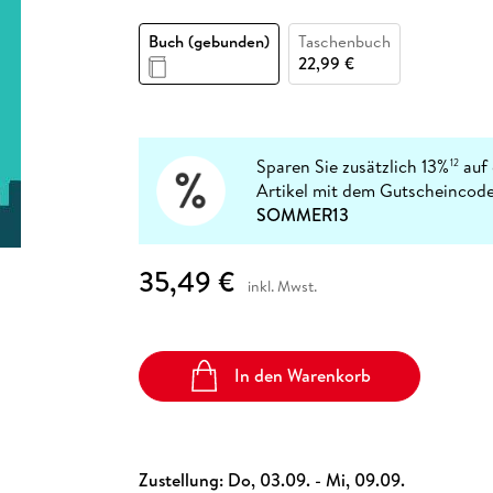
Fremdsprachige Bücher
n Lernhilfen
 Jugendbücher
eiber
Hörbuch Downloads im Bundle
cher
 Vergleich
 Puzzlezubehör
Lernen
New Adult
STABILO
Taschenbücher
Buch (gebunden)
Taschenbuch
hilfen
hriller
 Backen
er
lender
Ratgeber
22,99 €
op
hriller
Romance
Sachbücher
precher:innen
Science Fiction
Sparen Sie zusätzlich 13%
auf 
12
Artikel mit dem Gutscheincode
Fremdsprachige Bücher
SOMMER13
35,49 €
inkl. Mwst.
In den Warenkorb
Zustellung:
Do, 03.09. - Mi, 09.09.