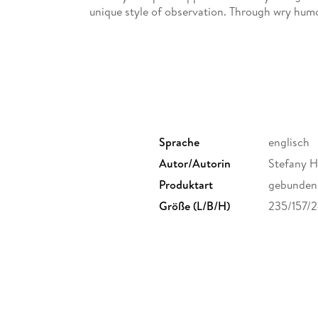
unique style of observation. Through wry humo
spirited tour of Sin City. And whatever else she
Sprache
englisch
Autor/Autorin
Stefany 
Produktart
gebunden
Größe (L/B/H)
235/157/