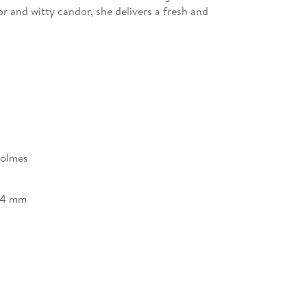
r and witty candor, she delivers a fresh and
 feels like sharing.
Holmes
24 mm