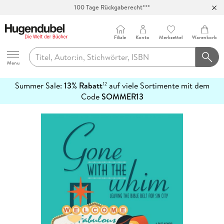
100 Tage Rückgaberecht***
Abholung in über 100 Filialen
Filiale
Konto
Merkzettel
Warenkorb
Hugendubel
Menu
Summer Sale:
13% Rabatt
auf viele Sortimente mit dem
12
mehr
Code
SOMMER13
erfahren