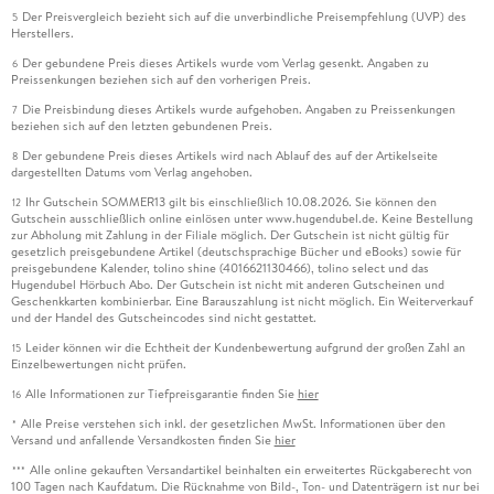
Der Preisvergleich bezieht sich auf die unverbindliche Preisempfehlung (UVP) des
5
Herstellers.
Der gebundene Preis dieses Artikels wurde vom Verlag gesenkt. Angaben zu
6
Preissenkungen beziehen sich auf den vorherigen Preis.
Die Preisbindung dieses Artikels wurde aufgehoben. Angaben zu Preissenkungen
7
beziehen sich auf den letzten gebundenen Preis.
Der gebundene Preis dieses Artikels wird nach Ablauf des auf der Artikelseite
8
dargestellten Datums vom Verlag angehoben.
Ihr Gutschein SOMMER13 gilt bis einschließlich 10.08.2026. Sie können den
12
Gutschein ausschließlich online einlösen unter www.hugendubel.de. Keine Bestellung
zur Abholung mit Zahlung in der Filiale möglich. Der Gutschein ist nicht gültig für
gesetzlich preisgebundene Artikel (deutschsprachige Bücher und eBooks) sowie für
preisgebundene Kalender, tolino shine (4016621130466), tolino select und das
Hugendubel Hörbuch Abo. Der Gutschein ist nicht mit anderen Gutscheinen und
Geschenkkarten kombinierbar. Eine Barauszahlung ist nicht möglich. Ein Weiterverkauf
und der Handel des Gutscheincodes sind nicht gestattet.
Leider können wir die Echtheit der Kundenbewertung aufgrund der großen Zahl an
15
Einzelbewertungen nicht prüfen.
Alle Informationen zur Tiefpreisgarantie finden Sie
hier
16
Alle Preise verstehen sich inkl. der gesetzlichen MwSt. Informationen über den
*
Versand und anfallende Versandkosten finden Sie
hier
Alle online gekauften Versandartikel beinhalten ein erweitertes Rückgaberecht von
***
100 Tagen nach Kaufdatum. Die Rücknahme von Bild-, Ton- und Datenträgern ist nur bei