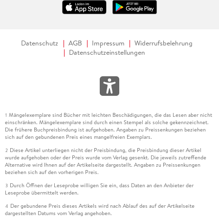
Datenschutz
AGB
Impressum
Widerrufsbelehrung
Datenschutzeinstellungen
Mängelexemplare sind Bücher mit leichten Beschädigungen, die das Lesen aber nicht
1
einschränken. Mängelexemplare sind durch einen Stempel als solche gekennzeichnet.
Die frühere Buchpreisbindung ist aufgehoben. Angaben zu Preissenkungen beziehen
sich auf den gebundenen Preis eines mangelfreien Exemplars.
Diese Artikel unterliegen nicht der Preisbindung, die Preisbindung dieser Artikel
2
wurde aufgehoben oder der Preis wurde vom Verlag gesenkt. Die jeweils zutreffende
Alternative wird Ihnen auf der Artikelseite dargestellt. Angaben zu Preissenkungen
beziehen sich auf den vorherigen Preis.
Durch Öffnen der Leseprobe willigen Sie ein, dass Daten an den Anbieter der
3
Leseprobe übermittelt werden.
Der gebundene Preis dieses Artikels wird nach Ablauf des auf der Artikelseite
4
dargestellten Datums vom Verlag angehoben.