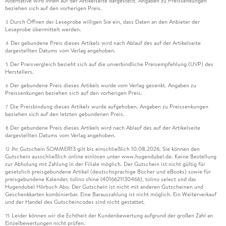
Alternative wird Ihnen auf der Artikelseite dargestellt. Angaben zu Preissenkungen
beziehen sich auf den vorherigen Preis.
12. Patterns für Korrelationen, rollierende Auswertungen,
asynchrones Reporting und Allokation von Werten . . . 529
Durch Öffnen der Leseprobe willigen Sie ein, dass Daten an den Anbieter der
3
Leseprobe übermittelt werden.
12. 1 . . . Korrelationskoeffizienten mit DAX-Funktionen
Der gebundene Preis dieses Artikels wird nach Ablauf des auf der Artikelseite
4
dargestellten Datums vom Verlag angehoben.
berechnen . . . 529
12. 2 . . . Rollierende Summen und Mittelwerte berechnen . . .
Der Preisvergleich bezieht sich auf die unverbindliche Preisempfehlung (UVP) des
5
Herstellers.
544
Der gebundene Preis dieses Artikels wurde vom Verlag gesenkt. Angaben zu
12. 3 . . . Die tabellarische Reportstruktur mithilfe von Cube-
6
Preissenkungen beziehen sich auf den vorherigen Preis.
Funktionen aufbrechen . . . 548
Die Preisbindung dieses Artikels wurde aufgehoben. Angaben zu Preissenkungen
7
12. 4 . . . Granularität und asynchrone Reportingstruktur . . .
beziehen sich auf den letzten gebundenen Preis.
554
Der gebundene Preis dieses Artikels wird nach Ablauf des auf der Artikelseite
8
12. 5 . . . Mit zwei Datumswerten in einer Tabelle arbeiten . . .
dargestellten Datums vom Verlag angehoben.
566
Ihr Gutschein SOMMER13 gilt bis einschließlich 10.08.2026. Sie können den
12
12. 6 . . . Einen Betrag auf einen Gesamtzeitraum verteilen . . .
Gutschein ausschließlich online einlösen unter www.hugendubel.de. Keine Bestellung
570
zur Abholung mit Zahlung in der Filiale möglich. Der Gutschein ist nicht gültig für
gesetzlich preisgebundene Artikel (deutschsprachige Bücher und eBooks) sowie für
12. 7 . . . Virtuelle Tabellen und gewichteter
preisgebundene Kalender, tolino shine (4016621130466), tolino select und das
Durchschnittspreis . . . 575
Hugendubel Hörbuch Abo. Der Gutschein ist nicht mit anderen Gutscheinen und
Geschenkkarten kombinierbar. Eine Barauszahlung ist nicht möglich. Ein Weiterverkauf
und der Handel des Gutscheincodes sind nicht gestattet.
13. Power BI Desktop -- vom Datenmodell zum interaktiven
Leider können wir die Echtheit der Kundenbewertung aufgrund der großen Zahl an
15
Onlinereport . . . 579
Einzelbewertungen nicht prüfen.