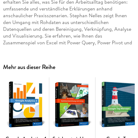
erhalten Sie alles, was Sie für den Arbeitsalltag benötigen:
umfassende und verständliche Erklärungen anhand
anschaulicher Praxisszenarien. Stephan Nelles zeigt Ihnen
den Umgang mit Rohdaten aus unterschiedlichen
Datenquellen und deren Bereinigung, Verknüpfung, Analyse
und Visualisierung. Sie erfahren, wie Ihnen das
Zusammenspiel von Excel mit Power Query, Power Pivot und
Power BI Desktop effizient gelingt.
Aus dem Inhalt:
Mehr aus dieser Reihe
Was ist Self-BI? Welche Tools leisten was?
Power Query - Grundlagen der Bedienung
Power Query statt Textfunktionen
Abfragen zusammenführen/anhängen
Power Query Formula Language: M für Fortgeschrittene
Power Pivot - Grundlagen der Bedienung
Bedingte Kalkulationen: CALCULATE()