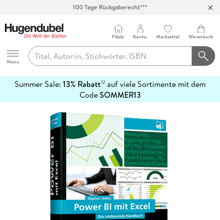
100 Tage Rückgaberecht***
Abholung in über 100 Filialen
Filiale
Konto
Merkzettel
Warenkorb
Hugendubel
Menu
Summer Sale:
13% Rabatt
auf viele Sortimente mit dem
12
mehr
Code
SOMMER13
erfahren