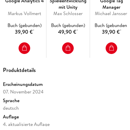
Google Analytics 4
Spieleentwicklung
Google Tag
Berechnungen über mehrere Tabellen erstellen
mit Unity
Manager
Markus Vollmert
Max Schlosser
Michael Janssen
Kalendertabelle einbinden
Sparklines und bedingte Formate benutzen
Buch (gebunden)
Buch (gebunden)
Buch (gebunden)
39,90 €
49,90 €
39,90 €
*
*
*
Power BI Desktop - Grundlagen der Bedienung
Grundlagen der Datenvisualisierung
Standarddiagramme
Interaktionen & Slicer
Produktdetails
Dashboards veröffentlichen
Power BI Service - effizienteres Teamwork
Erscheinungsdatum
07. November 2024
Sprache
Inhaltsverzeichnis
deutsch
Vorwort . . . 19
Auflage
1. Self-Service Business Intelligence -- die Tools und ihre
4. aktualisierte Auflage
Versionen . . . 30