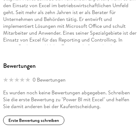
4. 2 . . . Mit strukturierten Spalten individuelle Datentypen
den Einsatz von Excel im betriebswirtschaftlichen Umfeld
erstellen . . . 184
geht. Seit mehr als zehn Jahren ist er als Berater für
4. 3 . . . Transformation von gestapelten, kategorisierten und
Unternehmen und Behörden tätig. Er entwirft und
pivotierten Daten . . . 190
implementiert Lösungen mit Microsoft Office und schult
Mitarbeiter und Anwender. Eines seiner Spezialgebiete ist der
5. Erweiterte Funktionen mit Power Query . . . 216
Einsatz von Excel für das Reporting und Controlling. In
seinen Büchern und Video-Trainings liefert er konkrete
5. 1 . . . Eine kleine Reise durch M . . . 217
Lösungen aus seiner Beratungs- und Schulungspraxis.
Bewertungen
6. Power Pivot -- Grundlagen der Datenmodellierung . . . 266
0 Bewertungen
6. 1 . . . Tabellentypen eines Datenmodells . . . 267
6. 2 . . . Transaktionstabellen . . . 267
Es wurden noch keine Bewertungen abgegeben. Schreiben
6. 3 . . . Dimensions- oder Suchtabellen . . . 269
Sie die erste Bewertung zu "Power BI mit Excel" und helfen
6. 4 . . . Typen von Beziehungen zwischen Tabellen . . . 271
Sie damit anderen bei der Kaufentscheidung.
6. 5 . . . Excel-Jargon vs. Datenbank-Termini . . . 273
6. 6 . . . Unterschiede zwischen logischen Beziehungen und
Erste Bewertung schreiben
Verweisfunktionen . . . 279
6. 7 . . . Datenmodellierung in Excel oder in Power BI Desktop
. . . 279