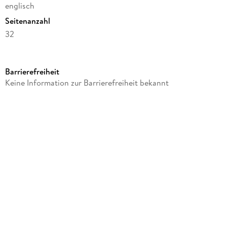
englisch
Seitenanzahl
32
Autor/Autorin
Tbd
Barrierefreiheit
Verlag/Hersteller
Keine Information zur Barrierefreiheit bekannt
DK
Produktart
gebunden
Gewicht
154 g
Größe (L/B/H)
177/144/10 mm
ISBN
9780141375618