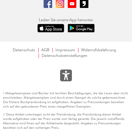
Laden Sie unsere App herunter.
Datenschutz
AGB
Impressum
Widerrufsbelehrung
Datenschutzeinstellungen
Mängelexemplare sind Bücher mit leichten Beschädigungen, die das Lesen aber nicht
1
einschränken. Mängelexemplare sind durch einen Stempel als solche gekennzeichnet.
Die frühere Buchpreisbindung ist aufgehoben. Angaben zu Preissenkungen beziehen
sich auf den gebundenen Preis eines mangelfreien Exemplars.
Diese Artikel unterliegen nicht der Preisbindung, die Preisbindung dieser Artikel
2
wurde aufgehoben oder der Preis wurde vom Verlag gesenkt. Die jeweils zutreffende
Alternative wird Ihnen auf der Artikelseite dargestellt. Angaben zu Preissenkungen
beziehen sich auf den vorherigen Preis.