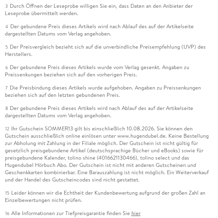
Durch Öffnen der Leseprobe willigen Sie ein, dass Daten an den Anbieter der
3
Leseprobe übermittelt werden.
Der gebundene Preis dieses Artikels wird nach Ablauf des auf der Artikelseite
4
dargestellten Datums vom Verlag angehoben.
Der Preisvergleich bezieht sich auf die unverbindliche Preisempfehlung (UVP) des
5
Herstellers.
Der gebundene Preis dieses Artikels wurde vom Verlag gesenkt. Angaben zu
6
Preissenkungen beziehen sich auf den vorherigen Preis.
Die Preisbindung dieses Artikels wurde aufgehoben. Angaben zu Preissenkungen
7
beziehen sich auf den letzten gebundenen Preis.
Der gebundene Preis dieses Artikels wird nach Ablauf des auf der Artikelseite
8
dargestellten Datums vom Verlag angehoben.
Ihr Gutschein SOMMER13 gilt bis einschließlich 10.08.2026. Sie können den
12
Gutschein ausschließlich online einlösen unter www.hugendubel.de. Keine Bestellung
zur Abholung mit Zahlung in der Filiale möglich. Der Gutschein ist nicht gültig für
gesetzlich preisgebundene Artikel (deutschsprachige Bücher und eBooks) sowie für
preisgebundene Kalender, tolino shine (4016621130466), tolino select und das
Hugendubel Hörbuch Abo. Der Gutschein ist nicht mit anderen Gutscheinen und
Geschenkkarten kombinierbar. Eine Barauszahlung ist nicht möglich. Ein Weiterverkauf
und der Handel des Gutscheincodes sind nicht gestattet.
Leider können wir die Echtheit der Kundenbewertung aufgrund der großen Zahl an
15
Einzelbewertungen nicht prüfen.
Alle Informationen zur Tiefpreisgarantie finden Sie
hier
16