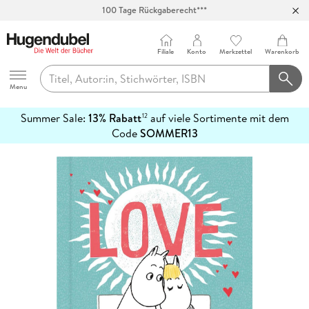
100 Tage Rückgaberecht***
Abholung in über 100 Filialen
Filiale
Konto
Merkzettel
Warenkorb
Hugendubel
Menu
Summer Sale:
13% Rabatt
auf viele Sortimente mit dem
12
mehr
Code
SOMMER13
erfahren