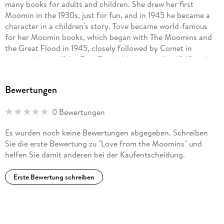
many books for adults and children. She drew her first
Moomin in the 1930s, just for fun, and in 1945 he became a
character in a children's story. Tove became world-famous
for her Moomin books, which began with The Moomins and
the Great Flood in 1945, closely followed by Comet in
Moominland in 1946, Finn Family Moomintroll in 1948 and
six more Moomin adventures. During the winter months Tove
lived and worked in Helsinki, but in the summertime she
Bewertungen
stayed on a beautiful remote island in the Gulf of Finland
with her long-term partner, the artist Tuulikki Pietilä. Tove
0 Bewertungen
Jansson received many prestigious awards during her
lifetime, including the international Hans Christian Andersen
Es wurden noch keine Bewertungen abgegeben. Schreiben
Medal. She died in 2001, aged eighty-seven.
Sie die erste Bewertung zu "Love from the Moomins" und
helfen Sie damit anderen bei der Kaufentscheidung.
Erste Bewertung schreiben