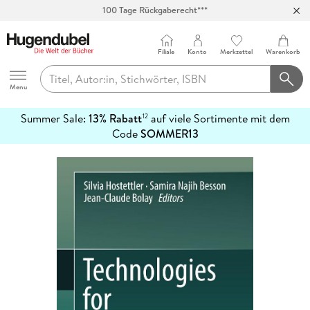
100 Tage Rückgaberecht***
Abholung in über 100 Filialen
Filiale
Konto
Merkzettel
Warenkorb
Hugendubel
Menu
Summer Sale:
13% Rabatt
auf viele Sortimente mit dem
12
mehr
Code
SOMMER13
erfahren