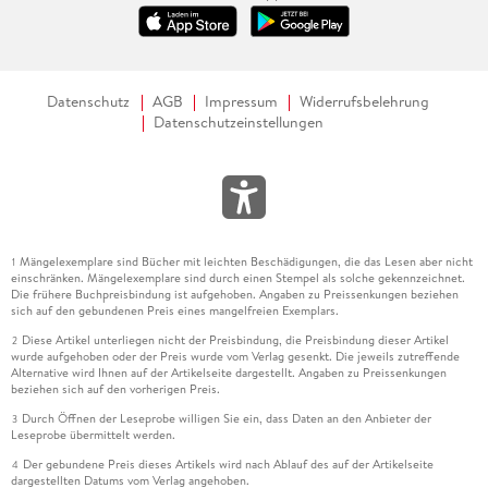
Datenschutz
AGB
Impressum
Widerrufsbelehrung
Datenschutzeinstellungen
Mängelexemplare sind Bücher mit leichten Beschädigungen, die das Lesen aber nicht
1
einschränken. Mängelexemplare sind durch einen Stempel als solche gekennzeichnet.
Die frühere Buchpreisbindung ist aufgehoben. Angaben zu Preissenkungen beziehen
sich auf den gebundenen Preis eines mangelfreien Exemplars.
Diese Artikel unterliegen nicht der Preisbindung, die Preisbindung dieser Artikel
2
wurde aufgehoben oder der Preis wurde vom Verlag gesenkt. Die jeweils zutreffende
Alternative wird Ihnen auf der Artikelseite dargestellt. Angaben zu Preissenkungen
beziehen sich auf den vorherigen Preis.
Durch Öffnen der Leseprobe willigen Sie ein, dass Daten an den Anbieter der
3
Leseprobe übermittelt werden.
Der gebundene Preis dieses Artikels wird nach Ablauf des auf der Artikelseite
4
dargestellten Datums vom Verlag angehoben.