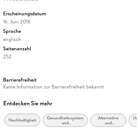
Erscheinungsdatum
16. Juni 2018
Sprache
englisch
Seitenanzahl
252
Reihe
Earth and Environmental Science (R0)
Barrierefreiheit
Herausgegeben von
Keine Information zur Barrierefreiheit bekannt
Silvia Hostettler, Samira Najih Besson, Jean-Claude Bolay
Verlag/Hersteller
Entdecken Sie mehr
Springer
Gesundheitssystem
Alternative
Umw
Produktart
Nachhaltigkeit
und
und
gebunden
Gesundheitswesen
erneuerbare
Energiequellen
Abbildungen
und -technik