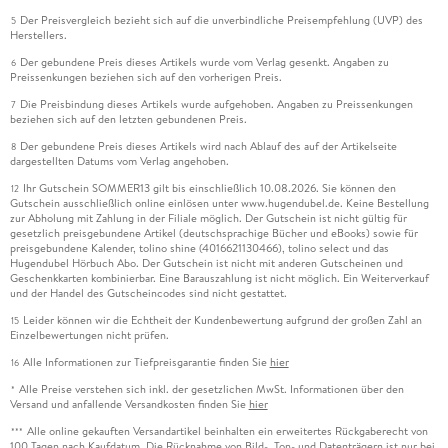
Der Preisvergleich bezieht sich auf die unverbindliche Preisempfehlung (UVP) des
5
Herstellers.
Der gebundene Preis dieses Artikels wurde vom Verlag gesenkt. Angaben zu
6
Preissenkungen beziehen sich auf den vorherigen Preis.
Die Preisbindung dieses Artikels wurde aufgehoben. Angaben zu Preissenkungen
7
beziehen sich auf den letzten gebundenen Preis.
Der gebundene Preis dieses Artikels wird nach Ablauf des auf der Artikelseite
8
dargestellten Datums vom Verlag angehoben.
Ihr Gutschein SOMMER13 gilt bis einschließlich 10.08.2026. Sie können den
12
Gutschein ausschließlich online einlösen unter www.hugendubel.de. Keine Bestellung
zur Abholung mit Zahlung in der Filiale möglich. Der Gutschein ist nicht gültig für
gesetzlich preisgebundene Artikel (deutschsprachige Bücher und eBooks) sowie für
preisgebundene Kalender, tolino shine (4016621130466), tolino select und das
Hugendubel Hörbuch Abo. Der Gutschein ist nicht mit anderen Gutscheinen und
Geschenkkarten kombinierbar. Eine Barauszahlung ist nicht möglich. Ein Weiterverkauf
und der Handel des Gutscheincodes sind nicht gestattet.
Leider können wir die Echtheit der Kundenbewertung aufgrund der großen Zahl an
15
Einzelbewertungen nicht prüfen.
Alle Informationen zur Tiefpreisgarantie finden Sie
hier
16
Alle Preise verstehen sich inkl. der gesetzlichen MwSt. Informationen über den
*
Versand und anfallende Versandkosten finden Sie
hier
Alle online gekauften Versandartikel beinhalten ein erweitertes Rückgaberecht von
***
100 Tagen nach Kaufdatum. Die Rücknahme von Bild-, Ton- und Datenträgern ist nur bei