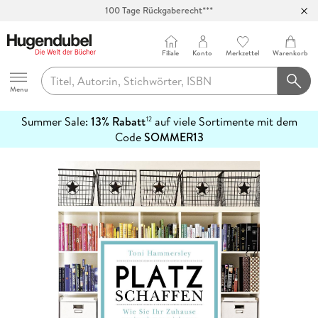
100 Tage Rückgaberecht***
Abholung in über 100 Filialen
Filiale
Konto
Merkzettel
Warenkorb
Hugendubel
Menu
Summer Sale:
13% Rabatt
auf viele Sortimente mit dem
12
mehr
Code
SOMMER13
erfahren