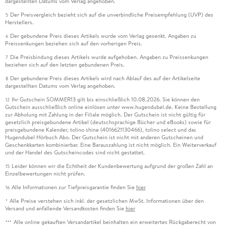
dargestellten Datums vom Verlag angehoben.
Der Preisvergleich bezieht sich auf die unverbindliche Preisempfehlung (UVP) des
5
Herstellers.
Der gebundene Preis dieses Artikels wurde vom Verlag gesenkt. Angaben zu
6
Preissenkungen beziehen sich auf den vorherigen Preis.
Die Preisbindung dieses Artikels wurde aufgehoben. Angaben zu Preissenkungen
7
beziehen sich auf den letzten gebundenen Preis.
Der gebundene Preis dieses Artikels wird nach Ablauf des auf der Artikelseite
8
dargestellten Datums vom Verlag angehoben.
Ihr Gutschein SOMMER13 gilt bis einschließlich 10.08.2026. Sie können den
12
Gutschein ausschließlich online einlösen unter www.hugendubel.de. Keine Bestellung
zur Abholung mit Zahlung in der Filiale möglich. Der Gutschein ist nicht gültig für
gesetzlich preisgebundene Artikel (deutschsprachige Bücher und eBooks) sowie für
preisgebundene Kalender, tolino shine (4016621130466), tolino select und das
Hugendubel Hörbuch Abo. Der Gutschein ist nicht mit anderen Gutscheinen und
Geschenkkarten kombinierbar. Eine Barauszahlung ist nicht möglich. Ein Weiterverkauf
und der Handel des Gutscheincodes sind nicht gestattet.
Leider können wir die Echtheit der Kundenbewertung aufgrund der großen Zahl an
15
Einzelbewertungen nicht prüfen.
Alle Informationen zur Tiefpreisgarantie finden Sie
hier
16
Alle Preise verstehen sich inkl. der gesetzlichen MwSt. Informationen über den
*
Versand und anfallende Versandkosten finden Sie
hier
Alle online gekauften Versandartikel beinhalten ein erweitertes Rückgaberecht von
***