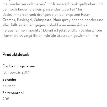
mal wieder verkeilt haben? Ihr Kleiderschrank quillt über und
dennoch finden Sie kein passendes Oberteil? Im
Badezimmerschrank drängen sich auf engstem Raum
Cremes, Rasiergel, Zahnpasta, Haarspray nebeneinander und
alles fällt einem entgegen, sobald man einen Artikel
herausnehmen möchte? Damit ist jetzt endlich Schluss. Toni
Hammersley zeigt Ihnen, wie Sie Stauraum gewinnen, Ihre
Haushaltsgegenstände zweckmäßig sortieren und Ihr Zuhause
sinnvoll organisieren können. Die 15-Wochen-Challenge führt
Sie durch jeden Raum Ihrer Wohnung, sortiert darüber hinaus
Produktdetails
Ihren Schreibtisch neu und bietet zusätzlich auch optimale
Lösungen für Auto, Garage und Terrasse.
Erscheinungsdatum
Toni Hammersley zeigt Ihnen anhand von 166 überraschend
13. Februar 2017
einfachen Tricks, wie Sie das Chaos vertreiben und
Übersichtlichkeit, mehr Platz und damit auch ein
Sprache
wohnlicheres Zuhause gewinnen. Endlich Schluss mit Suchen
deutsch
und mehr Zeit für das Wesentliche!
Seitenanzahl
208
Autor/Autorin