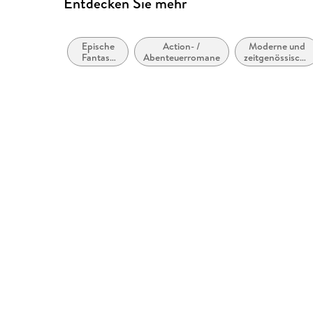
Entdecken Sie mehr
Epische
Action- /
Moderne und
Fantasy
Abenteuerromane
zeitgenössische
(High
Belletristik:
Fantasy) /
allgemein und
Heroische
literarisch
Fantasy