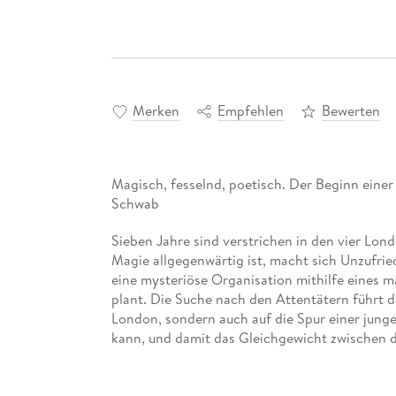
Merken
Empfehlen
Bewerten
Magisch, fesselnd, poetisch. Der Beginn einer 
Schwab
Sieben Jahre sind verstrichen in den vier Lon
Magie allgegenwärtig ist, macht sich Unzufrie
eine mysteriöse Organisation mithilfe eines m
plant. Die Suche nach den Attentätern führt d
London, sondern auch auf die Spur einer junge
kann, und damit das Gleichgewicht zwischen 
Eine großartige Reise in eine der magischsten
Power ist der heiß ersehnte neue Roman aus 