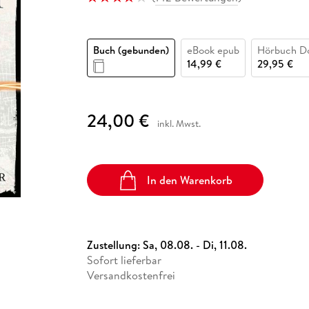
Fremdsprachige Bücher
n Lernhilfen
 Jugendbücher
eiber
Hörbuch Downloads im Bundle
cher
 Vergleich
 Puzzlezubehör
Lernen
New Adult
STABILO
Taschenbücher
hilfen
hriller
 Backen
er
lender
Ratgeber
Buch (gebunden)
eBook epub
Hörbuch D
op
hriller
Romance
14,99 €
29,95 €
Sachbücher
precher:innen
Science Fiction
24,00 €
inkl. Mwst.
Fremdsprachige Bücher
In den Warenkorb
Zustellung:
Sa, 08.08. - Di, 11.08.
Sofort lieferbar
Versandkostenfrei