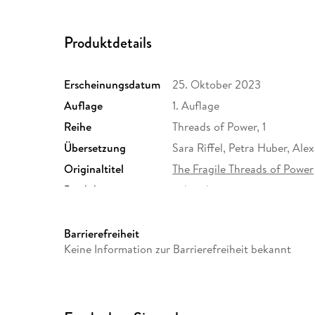
Produktdetails
Erscheinungsdatum
25. Oktober 2023
Auflage
1. Auflage
Reihe
Threads of Power, 1
Übersetzung
Sara Riffel, Petra Huber, Al
Originaltitel
The Fragile Threads of Power
Produktart
gebunden
Gewicht
874 g
ISBN
9783596707393
Barrierefreiheit
Keine Information zur Barrierefreiheit bekannt