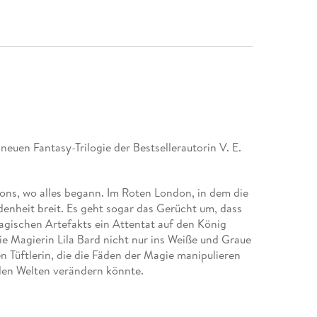
neuen Fantasy-Trilogie der Bestsellerautorin V. E.
dons, wo alles begann. Im Roten London, in dem die
denheit breit. Es geht sogar das Gerücht um, dass
agischen Artefakts ein Attentat auf den König
ie Magierin Lila Bard nicht nur ins Weiße und Graue
n Tüftlerin, die die Fäden der Magie manipulieren
den Welten verändern könnte.
 und faszinierendsten Fantasywelten: Threads of
dem Universum von Shades of Magic -