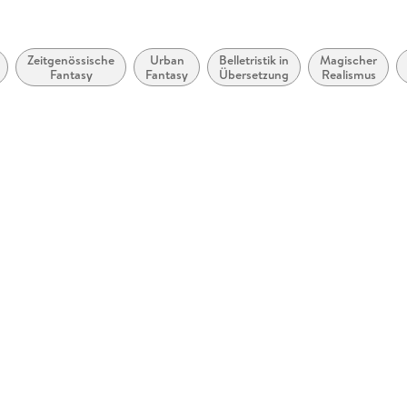
Zeitgenössische
Urban
Belletristik in
Magischer
Fantasy
Fantasy
Übersetzung
Realismus