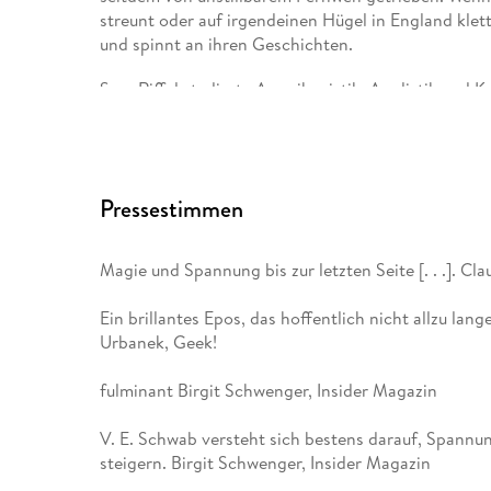
streunt oder auf irgendeinen Hügel in England klette
und spinnt an ihren Geschichten.
Sara Riffel studierte Amerikanistik, Anglistik und Ku
Jahren als freiberufliche Übersetzerin und Lektori
Anthony Ryan und Joe Hill.
Petra Huber ist Übersetzerin aus dem Russischen u
Pressestimmen
Addison und V. E. Schwab ins Deutsche übertragen
Alexandra Jordan (*1992) lebt in Münster und überse
Magie und Spannung bis zur letzten Seite [. . .]. C
Videospiele.
Ein brillantes Epos, das hoffentlich nicht allzu la
Urbanek, Geek!
fulminant Birgit Schwenger, Insider Magazin
V. E. Schwab versteht sich bestens darauf, Spann
steigern. Birgit Schwenger, Insider Magazin