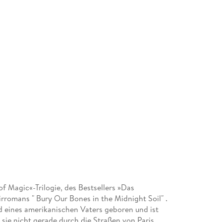
of Magic«-Trilogie, des Bestsellers »Das
romans " Bury Our Bones in the Midnight Soil" .
d eines amerikanischen Vaters geboren und ist
sie nicht gerade durch die Straßen von Paris