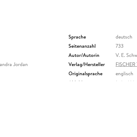
Weltenwanderer.
"So sollte Fantasy sein!" Publishers Weekly
"Innovative Fantasy" The Guardian
Sprache
deutsch
"A superqueer and weird fantasy series" V. E.
Seitenanzahl
733
Autor/Autorin
V. E. Sch
exandra Jordan
Verlag/Hersteller
FISCHER
Originalsprache
englisch
Abbildungen
1 s/w Abb
Größe (L/B/H)
215/147/
Herstelleradresse
S. Fische
Frankfurt
produktsi