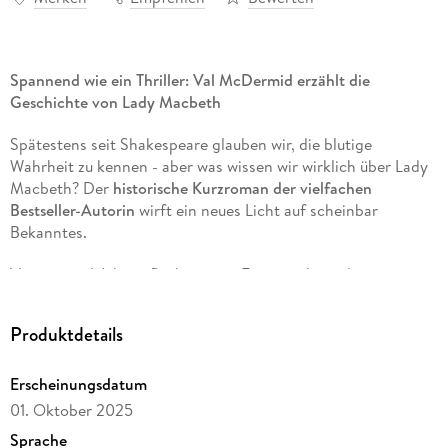
Spannend wie ein Thriller: Val McDermid erzählt die
Geschichte von Lady Macbeth
Spätestens seit Shakespeare glauben wir, die blutige
Wahrheit zu kennen - aber was wissen wir wirklich über Lady
Macbeth? Der
historische Kurzroman der vielfachen
Bestseller-Autorin
wirft ein neues Licht auf scheinbar
Bekanntes.
Vor tausend Jahren flüchtet eine Frau mit ihren drei
Gefährtinnen - einer Heilerin, einer Weberin und einer
Seherin - durch eine urzeitliche schottische Landschaft. Die
Produktdetails
Männer, die sie jagen, wollen sie töten - denn sie ist die
Einzige, die zwischen ihnen und ihren blutigen Zielen steht.
Erscheinungsdatum
Diese Frau ist keine Lady: Sie ist die erste Königin von
Schottland, in Liebe verbunden mit König Macbeth.
01. Oktober 2025
Sprache