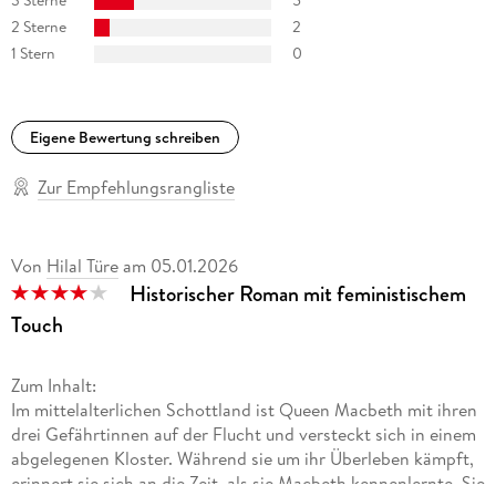
3 Sterne
5
2 Sterne
2
1 Stern
0
Eigene Bewertung schreiben
Zur Empfehlungsrangliste
Von
Hilal Türe
am
05.01.2026
Historischer Roman mit feministischem
Touch
Zum Inhalt:
Im mittelalterlichen Schottland ist Queen Macbeth mit ihren
drei Gefährtinnen auf der Flucht und versteckt sich in einem
abgelegenen Kloster. Während sie um ihr Überleben kämpft,
erinnert sie sich an die Zeit, als sie Macbeth kennenlernte. Sie