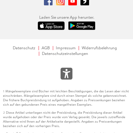
Laden Sie unsere App herunter.
Datenschutz
AGB
Impressum
Widerrufsbelehrung
Datenschutzeinstellungen
Mängelexemplare sind Bücher mit leichten Beschädigungen, die das Lesen aber nicht
1
einschränken. Mängelexemplare sind durch einen Stempel als solche gekennzeichnet.
Die frühere Buchpreisbindung ist aufgehoben. Angaben zu Preissenkungen beziehen
sich auf den gebundenen Preis eines mangelfreien Exemplars.
Diese Artikel unterliegen nicht der Preisbindung, die Preisbindung dieser Artikel
2
wurde aufgehoben oder der Preis wurde vom Verlag gesenkt. Die jeweils zutreffende
Alternative wird Ihnen auf der Artikelseite dargestellt. Angaben zu Preissenkungen
beziehen sich auf den vorherigen Preis.