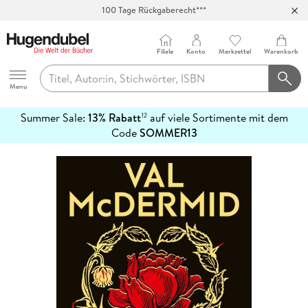
100 Tage Rückgaberecht***
Abholung in über 100 Filialen
Filiale
Konto
Merkzettel
Warenkorb
Hugendubel
Menu
Summer Sale:
13% Rabatt
auf viele Sortimente mit dem
12
mehr
Code
SOMMER13
erfahren