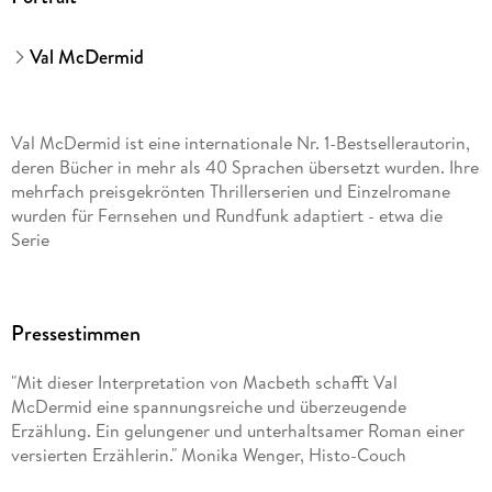
Val McDermid
Val McDermid ist eine internationale Nr. 1-Bestsellerautorin,
deren Bücher in mehr als 40 Sprachen übersetzt wurden. Ihre
mehrfach preisgekrönten Thrillerserien und Einzelromane
wurden für Fernsehen und Rundfunk adaptiert - etwa die
Serie
Hautnah - Die Methode Hill
Pressestimmen
mit dem Profiler Dr. Tony Hill und DCI Carol Jordan. Die TV-
Serie um die schottische Cold Case-Ermittlerin Karen Pirie ist
"Mit dieser Interpretation von Macbeth schafft Val
international mit großem Erfolg gestartet.
McDermid eine spannungsreiche und überzeugende
Erzählung. Ein gelungener und unterhaltsamer Roman einer
Val McDermid war 2017 Vorsitzende des Wellcome Book
versierten Erzählerin." Monika Wenger, Histo-Couch
Prize und Jurorin für den Women' s Prize for Fiction und den