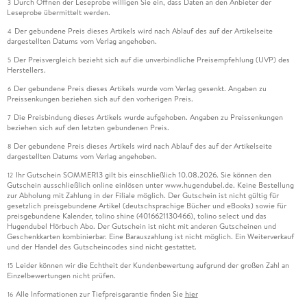
Durch Öffnen der Leseprobe willigen Sie ein, dass Daten an den Anbieter der
3
Leseprobe übermittelt werden.
Der gebundene Preis dieses Artikels wird nach Ablauf des auf der Artikelseite
4
dargestellten Datums vom Verlag angehoben.
Der Preisvergleich bezieht sich auf die unverbindliche Preisempfehlung (UVP) des
5
Herstellers.
Der gebundene Preis dieses Artikels wurde vom Verlag gesenkt. Angaben zu
6
Preissenkungen beziehen sich auf den vorherigen Preis.
Die Preisbindung dieses Artikels wurde aufgehoben. Angaben zu Preissenkungen
7
beziehen sich auf den letzten gebundenen Preis.
Der gebundene Preis dieses Artikels wird nach Ablauf des auf der Artikelseite
8
dargestellten Datums vom Verlag angehoben.
Ihr Gutschein SOMMER13 gilt bis einschließlich 10.08.2026. Sie können den
12
Gutschein ausschließlich online einlösen unter www.hugendubel.de. Keine Bestellung
zur Abholung mit Zahlung in der Filiale möglich. Der Gutschein ist nicht gültig für
gesetzlich preisgebundene Artikel (deutschsprachige Bücher und eBooks) sowie für
preisgebundene Kalender, tolino shine (4016621130466), tolino select und das
Hugendubel Hörbuch Abo. Der Gutschein ist nicht mit anderen Gutscheinen und
Geschenkkarten kombinierbar. Eine Barauszahlung ist nicht möglich. Ein Weiterverkauf
und der Handel des Gutscheincodes sind nicht gestattet.
Leider können wir die Echtheit der Kundenbewertung aufgrund der großen Zahl an
15
Einzelbewertungen nicht prüfen.
Alle Informationen zur Tiefpreisgarantie finden Sie
hier
16