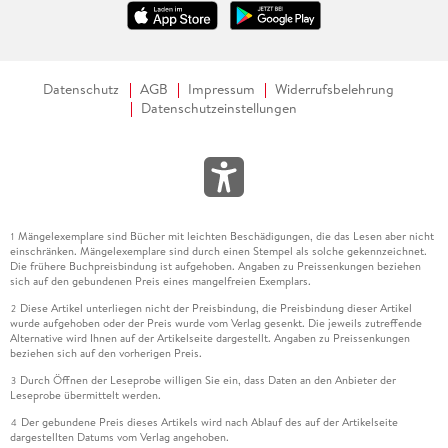
Datenschutz
AGB
Impressum
Widerrufsbelehrung
Datenschutzeinstellungen
Mängelexemplare sind Bücher mit leichten Beschädigungen, die das Lesen aber nicht
1
einschränken. Mängelexemplare sind durch einen Stempel als solche gekennzeichnet.
Die frühere Buchpreisbindung ist aufgehoben. Angaben zu Preissenkungen beziehen
sich auf den gebundenen Preis eines mangelfreien Exemplars.
Diese Artikel unterliegen nicht der Preisbindung, die Preisbindung dieser Artikel
2
wurde aufgehoben oder der Preis wurde vom Verlag gesenkt. Die jeweils zutreffende
Alternative wird Ihnen auf der Artikelseite dargestellt. Angaben zu Preissenkungen
beziehen sich auf den vorherigen Preis.
Durch Öffnen der Leseprobe willigen Sie ein, dass Daten an den Anbieter der
3
Leseprobe übermittelt werden.
Der gebundene Preis dieses Artikels wird nach Ablauf des auf der Artikelseite
4
dargestellten Datums vom Verlag angehoben.