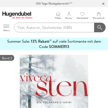
Abholung in über 100 Filialen
Filiale
Konto
Merkzettel
Warenkorb
Hugendubel
Menu
Summer Sale:
13% Rabatt
auf viele Sortimente mit dem
12
mehr
Code
SOMMER13
erfahren
Band 2