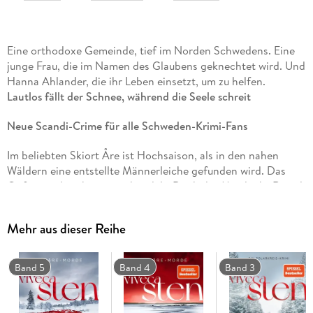
Eine orthodoxe Gemeinde, tief im Norden Schwedens. Eine
junge Frau, die im Namen des Glaubens geknechtet wird. Und
Hanna Ahlander, die ihr Leben einsetzt, um zu helfen.
Lautlos fällt der Schnee, während die Seele schreit
Neue Scandi-Crime für alle Schweden-Krimi-Fans
Im beliebten Skiort Åre ist Hochsaison, als in den nahen
Wäldern eine entstellte Männerleiche gefunden wird. Das
Opfer wurde schwer misshandelt. Doch der Mord gibt Rätsel
auf: Weltklasseskifahrer Johan Andersson hatte offenbar
keine Feinde. Gleichzeitig verschwindet in einem
Mehr aus dieser Reihe
Nachbardorf Rebecka, die junge Ehefrau von Pastor
Nordhammar. Hanna Ahlander und Daniel Lindskog geraten
unter Druck. Rebecka ist schwanger. Und sie braucht
Band 5
Band 4
Band 3
Medikamente . . .
»Bestsellerautorin Sten hält bei viel Schnee und Temperaturen um