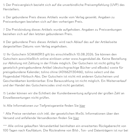
Der Preisvergleich bezieht sich auf die unverbindliche Preisempfehlung (UVP) des
5
Herstellers.
Der gebundene Preis dieses Artikels wurde vom Verlag gesenkt. Angaben zu
6
Preissenkungen beziehen sich auf den vorherigen Preis.
Die Preisbindung dieses Artikels wurde aufgehoben. Angaben zu Preissenkungen
7
beziehen sich auf den letzten gebundenen Preis.
Der gebundene Preis dieses Artikels wird nach Ablauf des auf der Artikelseite
8
dargestellten Datums vom Verlag angehoben.
Ihr Gutschein SOMMER13 gilt bis einschließlich 10.08.2026. Sie können den
12
Gutschein ausschließlich online einlösen unter www.hugendubel.de. Keine Bestellung
zur Abholung mit Zahlung in der Filiale möglich. Der Gutschein ist nicht gültig für
gesetzlich preisgebundene Artikel (deutschsprachige Bücher und eBooks) sowie für
preisgebundene Kalender, tolino shine (4016621130466), tolino select und das
Hugendubel Hörbuch Abo. Der Gutschein ist nicht mit anderen Gutscheinen und
Geschenkkarten kombinierbar. Eine Barauszahlung ist nicht möglich. Ein Weiterverkauf
und der Handel des Gutscheincodes sind nicht gestattet.
Leider können wir die Echtheit der Kundenbewertung aufgrund der großen Zahl an
15
Einzelbewertungen nicht prüfen.
Alle Informationen zur Tiefpreisgarantie finden Sie
hier
16
Alle Preise verstehen sich inkl. der gesetzlichen MwSt. Informationen über den
*
Versand und anfallende Versandkosten finden Sie
hier
Alle online gekauften Versandartikel beinhalten ein erweitertes Rückgaberecht von
***
100 Tagen nach Kaufdatum. Die Rücknahme von Bild-, Ton- und Datenträgern ist nur bei