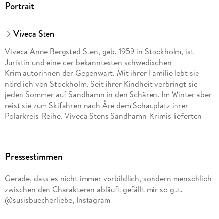
Portrait
Viveca Sten
Viveca Anne Bergsted Sten, geb. 1959 in Stockholm, ist
Juristin und eine der bekanntesten schwedischen
Krimiautorinnen der Gegenwart. Mit ihrer Familie lebt sie
nördlich von Stockholm. Seit ihrer Kindheit verbringt sie
jeden Sommer auf Sandhamn in den Schären. Im Winter aber
reist sie zum Skifahren nach Åre dem Schauplatz ihrer
Polarkreis-Reihe. Viveca Stens Sandhamn-Krimis lieferten
den Stoff für den TV-Serienhit Mord im Mittsommer . Ihre
Bücher gehören zu den erfolgreichsten Krimiserien aus
Skandinavien und wurden in 24 Sprachen übersetzt.
Pressestimmen
Gerade, dass es nicht immer vorbildlich, sondern menschlich
zwischen den Charakteren abläuft gefällt mir so gut.
@susisbuecherliebe, Instagram