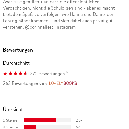
Zwar ist eigentlich klar, dass die offensichtlichen
Verdächtigen, nicht die Schuldigen sind - aber es macht
trotzdem Spaß, zu verfolgen, wie Hanna und Daniel der
Lösung näher kommen - und sich dabei auch privat gut
verstehen. @corinnaliest, Instagram
Ein Pageturner für spannende und unterhaltsame
Lesestunden. Elisabeth Kemper, Buchprofile/Medienprofile
Bewertungen
Wieder ist Viveca Sten ein Volltreffer gelungen. Ihre
Durchschnitt
Charakterisierungen und die Atmosphäre der Landschaft und
der sozialen Hintergründe ergänzen sich großartig. Jutta
15
375 Bewertungen
Engelmayer, radiolounge. de
262 Bewertungen
von
LovelyBooks
Viveca Sten ist DIE Krimi-Star-Autorin Skandinaviens!
denglers-buchkritik. de
Übersicht
Auch der zweite Fall von Hanna Ahlander ist wieder sehr
lesenswert und eine Empfehlung für alle die gerne
5 Sterne
257
skandinavische Krimis lesen. @krimi_und_so, Instagram
4 Sterne
94