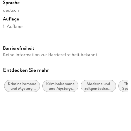
Sprache
deutsch
Auflage
1. Auflage
Seitenanzahl
512
Barrierefreiheit
Reihe
Keine Information zur Barrierefreiheit bekannt
Die Åre-Morde, 2
Autor/Autorin
Entdecken Sie mehr
Viveca Sten
Kriminalromane
Kriminalromane
Moderne und
Thri
Übersetzung
und Mystery:
und Mystery:
zeitgenössische
Spa
Dagmar Lendt
weibliche
Polizeiarbeit &
Belletristik:
Ermittler
Forensik
allgemein und
Verlag/Hersteller
literarisch
DTV
Originaltitel
Dalskuggan