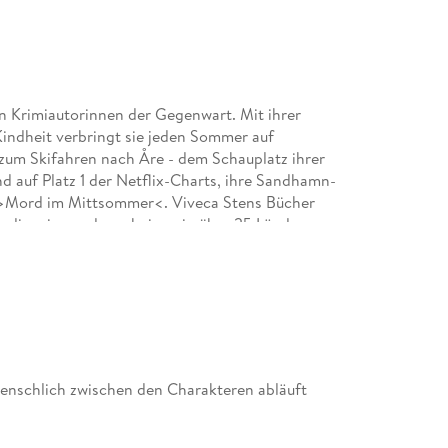
n Krimiautorinnen der Gegenwart. Mit ihrer
 Kindheit verbringt sie jeden Sommer auf
 zum Skifahren nach Åre - dem Schauplatz ihrer
d auf Platz 1 der Netflix-Charts, ihre Sandhamn-
rie >Mord im Mittsommer<. Viveca Stens Bücher
andinavien und erscheinen in über 25 Ländern.
menschlich zwischen den Charakteren abläuft