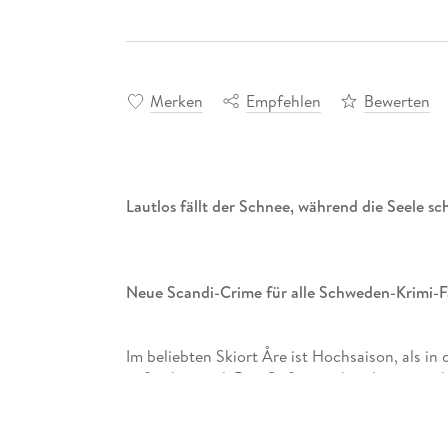
Merken
Empfehlen
Bewerten
Lautlos fällt der Schnee, während die Seele sch
Neue Scandi-Crime für alle Schweden-Krimi-F
Im beliebten Skiort Åre ist Hochsaison, als i
gefunden wird. Das Opfer wurde schwer missha
Weltklasseskifahrer Johan Andersson hatte off
einem Nachbardorf Rebecka, die junge Ehefr
Daniel Lindskog geraten unter Druck. Rebecka 