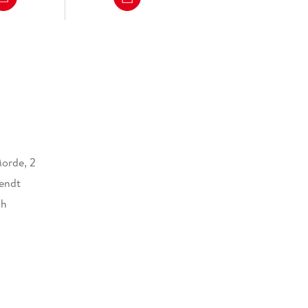
orde, 2
endt
ch
e