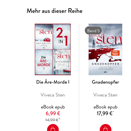
Mehr aus dieser Reihe
Band 5
Die Åre-Morde I
Gnadenopfer
Viveca Sten
Viveca Sten
eBook epub
eBook epub
6,99 €
17,99 €
*
4
14,99 €