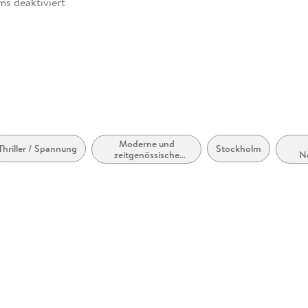
ms deaktiviert
abe
Moderne und
Thriller / Spannung
Stockholm
zeitgenössische
N
Belletristik: allgemein
und literarisch