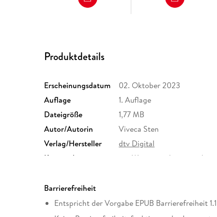
Produktdetails
Erscheinungsdatum
02. Oktober 2023
Auflage
1. Auflage
Dateigröße
1,77 MB
Autor/Autorin
Viveca Sten
Verlag/Hersteller
dtv Digital
Kopierschutz
mit Wasserzeichen versehen
Produktart
EBOOK
ISBN
9783423443067
Barrierefreiheit
Entspricht der Vorgabe EPUB Barrierefreiheit 1.1