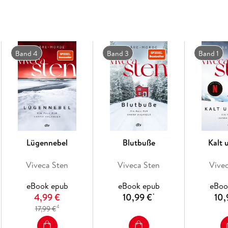
>Kalt und still<
Band 4
Band 3
Band 1
»Dass Viveca Sten so erfolgreich ist, hat einen ei
Swedish Crime Academy
Lügennebel
Blutbuße
Kalt u
Viveca Sten
Viveca Sten
Vive
eBook epub
eBook epub
eBoo
4,99 €
10,99 €
10,
*
Der zweite Teil der Åre-Morde von Viveca Ste
4
17,99 €