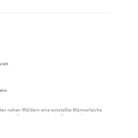
reit
ans
n den nahen Wäldern eine entstellte Männerleiche
ndelt. Doch der Mord gibt Rätsel auf:
enbar keine Feinde. Gleichzeitig verschwindet in
au von Pastor Nordhammar. Hanna Ahlander und
ist schwanger. Und sie braucht Medikamente . . .