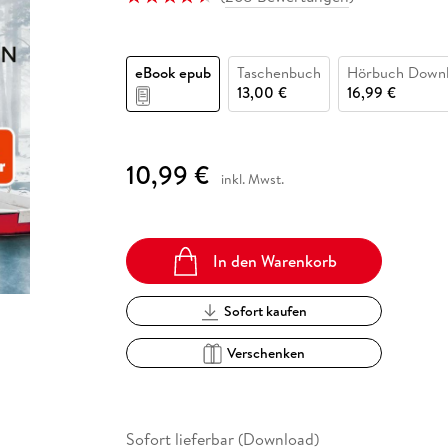
Fremdsprachige Bücher
n Lernhilfen
 Jugendbücher
eiber
Hörbuch Downloads im Bundle
cher
 Vergleich
 Puzzlezubehör
Lernen
New Adult
STABILO
Taschenbücher
hilfen
hriller
 Backen
er
lender
Ratgeber
eBook epub
Taschenbuch
Hörbuch Down
op
hriller
Romance
13,00 €
16,99 €
Sachbücher
precher:innen
Science Fiction
10,99 €
inkl. Mwst.
Fremdsprachige Bücher
In den Warenkorb
Sofort kaufen
Verschenken
Sofort lieferbar (Download)