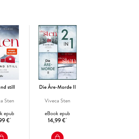
nfachen Grund: Sie ist eine der Besten in ihrem Genre. «
nd still
Die Åre-Morde II
ca Sten
Viveca Sten
k epub
eBook epub
99 €
14,99 €
*
*
n: