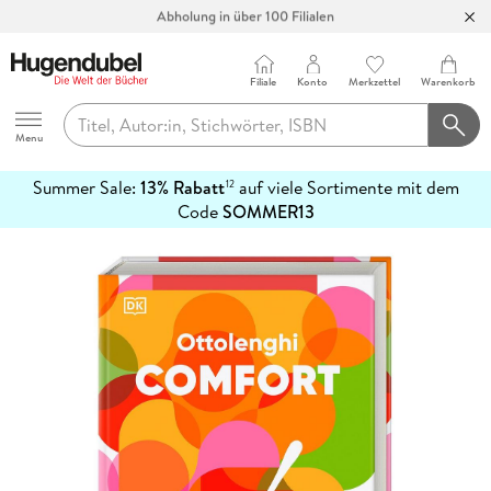
Abholung in über 100 Filialen
Filiale
Konto
Merkzettel
Warenkorb
Hugendubel
Menu
Summer Sale:
13% Rabatt
auf viele Sortimente mit dem
12
mehr
Code
SOMMER13
erfahren