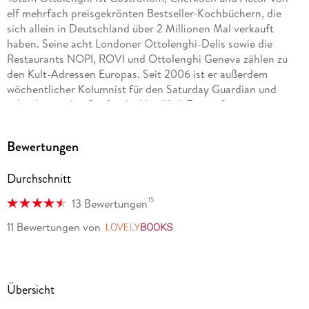
elf mehrfach preisgekrönten Bestseller-Kochbüchern, die
sich allein in Deutschland über 2 Millionen Mal verkauft
haben. Seine acht Londoner Ottolenghi-Delis sowie die
Restaurants NOPI, ROVI und Ottolenghi Geneva zählen zu
den Kult-Adressen Europas. Seit 2006 ist er außerdem
wöchentlicher Kolumnist für den Saturday Guardian und
schreibt regelmäßig für die New York Times. Sein
Engagement für Gemüse und Zutaten, die früher als
"exotisch" galten, hat zu dem geführt, was manche den
Bewertungen
"Ottolenghi-Effekt" nennen: Ein Synonym für einen Kochstil,
der voller Farbe, Aromen, Fülle und Sonnenschein steckt.
Durchschnitt
Yotam lebt mit seiner Familie in London.
15
13 Bewertungen
Helen Goh ist eine gefeierte Kochbuchautorin, Kolumnistin
und praktizierende Psychologin. Die gebürtige Malaysierin
11 Bewertungen
von
LovelyBooks
begann ihre Kochkarriere in Australien, wo sie in einer Reihe
bekannter Restaurants in Melbourne arbeitete, bevor sie
nach Großbritannien ging und dort als Chef-
Rezeptentwicklerin für Ottolenghi arbeitete. Gemeinsam mit
Übersicht
Yotam Ottolenghi verfasste sie die Bestseller Sweet und