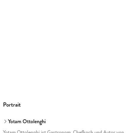
Größe (L/B/H)
203/278/29 mm
Sonstiges
Mit Prägung, Spotlack und zwei Lesebändchen
ISBN
9783831049844
Herstelleradresse
Dorling Kindersley Verlag GmbH, Arnulfstr., 124, 80636
Muenchen, produktsicherheit@dk.com,
produktsicherheit@dk.com
Portrait
Yotam Ottolenghi
Yotam Ottolenghi ist Gastronom, Chefkoch und Autor von