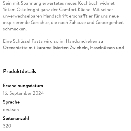
Sein mit Spannung erwartetes neues Kochbuch widmet
Yotam Ottolenghi ganz der Comfort Küche. Mit seiner
unverwechselbaren Handschrift erschafft er für uns neue
inspirierende Gerichte, die nach Zuhause und Geborgenheit
schmecken.
Eine Schüssel Pasta wird so im Handumdrehen zu
Orecchiette mit karamellisierten Zwiebeln, Haselnüssen und
knusprigem Salbei
, eine wärmende Suppe zu
Käse-Brot-
Suppe mit Wirsing und Cavolo Nero
, und ein Teller Püree
verwandelt sich in knusprige
Aligot-Kartoffeln mit Lauch und
Produktdetails
Thymian.
COMFORT
verwebt Kindheitserinnerungen und
Erscheinungsdatum
Reiseeindrücke mit über 100 unwiderstehlichen Rezepten und
ist eine Feier des guten Essens und jener Orte, die wir
16. September 2024
Zuhause nennen - diese besondere Verbindung, die beim
Sprache
Kochen entsteht und von Generation zu Generation
deutsch
weitergegeben wird.
Seitenanzahl
320