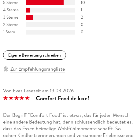
5 Sterne
10
Comfort. Sie lebt mit ihrem Mann und ihren beiden Söhnen
in London.
4 Sterne
1
3 Sterne
2
2 Sterne
0
1 Stern
0
Eigene Bewertung schreiben
Zur Empfehlungsrangliste
Von
Evas Lesezeit
am
19.03.2026
Comfort Food de luxe!
Der Begriff "Comfort Food" ist etwas, das für jeden Mensch
eine andere Bedeutung hat, denn schlussendlich bedeutet es,
dass das Essen heimelige Wohlfühlmomente schafft. So
gehen Kindheitserinnerungen und vergangene Erlebnisse eng