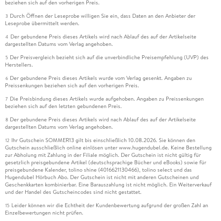
beziehen sich auf den vorherigen Preis.
Durch Öffnen der Leseprobe willigen Sie ein, dass Daten an den Anbieter der
3
Leseprobe übermittelt werden.
Der gebundene Preis dieses Artikels wird nach Ablauf des auf der Artikelseite
4
dargestellten Datums vom Verlag angehoben.
Der Preisvergleich bezieht sich auf die unverbindliche Preisempfehlung (UVP) des
5
Herstellers.
Der gebundene Preis dieses Artikels wurde vom Verlag gesenkt. Angaben zu
6
Preissenkungen beziehen sich auf den vorherigen Preis.
Die Preisbindung dieses Artikels wurde aufgehoben. Angaben zu Preissenkungen
7
beziehen sich auf den letzten gebundenen Preis.
Der gebundene Preis dieses Artikels wird nach Ablauf des auf der Artikelseite
8
dargestellten Datums vom Verlag angehoben.
Ihr Gutschein SOMMER13 gilt bis einschließlich 10.08.2026. Sie können den
12
Gutschein ausschließlich online einlösen unter www.hugendubel.de. Keine Bestellung
zur Abholung mit Zahlung in der Filiale möglich. Der Gutschein ist nicht gültig für
gesetzlich preisgebundene Artikel (deutschsprachige Bücher und eBooks) sowie für
preisgebundene Kalender, tolino shine (4016621130466), tolino select und das
Hugendubel Hörbuch Abo. Der Gutschein ist nicht mit anderen Gutscheinen und
Geschenkkarten kombinierbar. Eine Barauszahlung ist nicht möglich. Ein Weiterverkauf
und der Handel des Gutscheincodes sind nicht gestattet.
Leider können wir die Echtheit der Kundenbewertung aufgrund der großen Zahl an
15
Einzelbewertungen nicht prüfen.